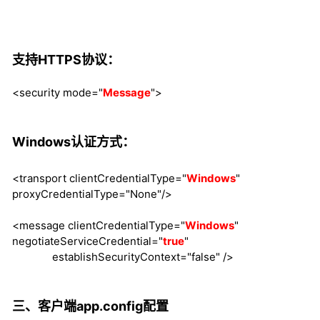
支持HTTPS协议：
<security mode="
Message
">
Windows认证方式：
<transport clientCredentialType="
Windows
"
proxyCredentialType="None"/>
<message clientCredentialType="
Windows
"
negotiateServiceCredential="
true
"
establishSecurityContext="false" />
三、客户端app.config配置