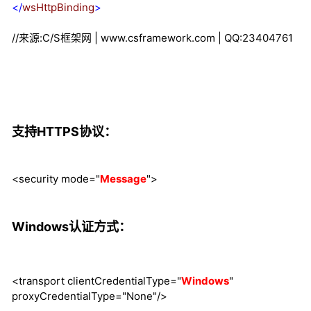
</
wsHttpBinding
>
//来源:C/S框架网 | www.csframework.com | QQ:23404761
支持HTTPS协议：
<security mode="
Message
">
Windows
认证方式：
<transport clientCredentialType="
Windows
"
proxyCredentialType="None"/>