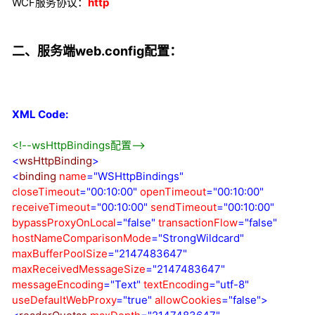
WCF服务协议：
http
二、服务端web.config配置：
XML Code:
<!--
wsHttpBindings配置
-->
<
wsHttpBinding
>
<
binding
name
="WSHttpBindings"
closeTimeout
="00:10:00"
openTimeout
="00:10:00"
receiveTimeout
="00:10:00"
sendTimeout
="00:10:00"
bypassProxyOnLocal
="false"
transactionFlow
="false"
hostNameComparisonMode
="StrongWildcard"
maxBufferPoolSize
="2147483647"
maxReceivedMessageSize
="2147483647"
messageEncoding
="Text"
textEncoding
="utf-8"
useDefaultWebProxy
="true"
allowCookies
="false"
>