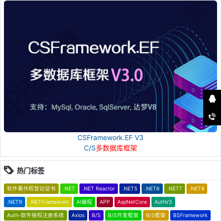
CSFramework.EF V3
C/S
多数据库框架
热门标签
软件著作权登记证书
.NET
.NET Reactor
.NET5
.NET6
.NET7
.NET8
.NET9
.NETFramework
AI编程
APP
AspNetCore
AuthV3
Auth-软件授权注册系统
Axios
B/S
B/S开发框架
B/S框架
BSFramework