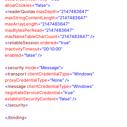
allowCookies
="false"
>
<
readerQuotas
maxDepth
="2147483647"
maxStringContentLength
="2147483647"
maxArrayLength
="2147483647"
maxBytesPerRead
="2147483647"
maxNameTableCharCount
="2147483647"
/>
<
reliableSession
ordered
="true"
inactivityTimeout
="00:10:00"
enabled
="false"
/>
<
security
mode
="Message"
>
<
transport
clientCredentialType
="Windows"
proxyCredentialType
="None"
/>
<
message
clientCredentialType
="Windows"
negotiateServiceCredential
="true"
establishSecurityContext
="false"
/>
</
security
>
</
binding
>