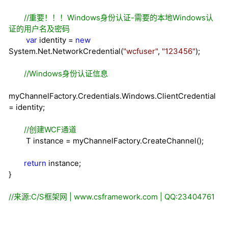
//
重要！！！Windows身份认证-需要的本地Windows认
证的用户名及密码
var
identity
=
new
System.Net.NetworkCredential(
"
wcfuser
"
,
"
123456
"
);
//
Windows身份认证信息
myChannelFactory.Credentials.Windows.ClientCredential
=
identity;
//
创建WCF通道
T instance
=
myChannelFactory.CreateChannel();
return
instance;
}
//
来源:C/S框架网 | www.csframework.com | QQ:23404761