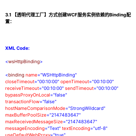
3.1 【透明代理工厂】方式创建WCF服务实例依赖的Binding配
置：
XML Code:
<
wsHttpBinding
>
<
binding
name
="WSHttpBinding"
closeTimeout
="00:10:00"
openTimeout
="00:10:00"
receiveTimeout
="00:10:00"
sendTimeout
="00:10:00"
bypassProxyOnLocal
="false"
transactionFlow
="false"
hostNameComparisonMode
="StrongWildcard"
maxBufferPoolSize
="2147483647"
maxReceivedMessageSize
="2147483647"
messageEncoding
="Text"
textEncoding
="utf-8"
useDefaultWebProxy
="true"