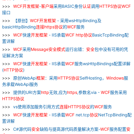
WCF
开发
框架
-
客户
端
采用BASIC身份
认证
调用
HTTPS
协议
WCF
接口
【原创】
WCF
开发
框架
- 采用wsHttpBinding及
basicHttpBinding
连接
https
协议
的
WCF
服务
WCF
快速
开发
框架
- IIS承载
WCF
http
协议
BasicTcpBinding配
置详解
WCF
采用
Message
安全
模式
运行出错：
安全
包中没有可用的凭
证解决方案
WCF
快速
开发
框架
- IIS承载
WCF
服务wsHttpBindings配置详解
(
HTTP
协议
)
原创WebApi
框架
：采用
HTTPS
协议
SelfHosting，
Windows
服
务承载WebApi服务
提供的URI方案
http
无效,应为
https
,参数名via -
WCF
服务采用
HTTPS
协议
vs使用添加服务引用方式
连接
HTTPS
协议
的
WCF
服务
WCF
快速
开发
框架
- IIS承载
WCF
net.tcp
协议
NetTcpBinding配
置详解
C#源代码
安全
缺陷与提高源代码质量解决方案-
WCF
服务配置
安