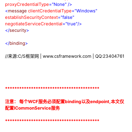
proxyCredentialType
="None"
/>
<
message
clientCredentialType
="
Windows
"
establishSecurityContext
="false"
negotiateServiceCredential
="true"
/>
</
security
>
</
binding
>
//来源:C/S框架网 | www.csframework.com | QQ:23404761
****************************************
注意：
每个WCF服务必须配置binding以及endpoint,本文仅
配置ICommonService服务
****************************************