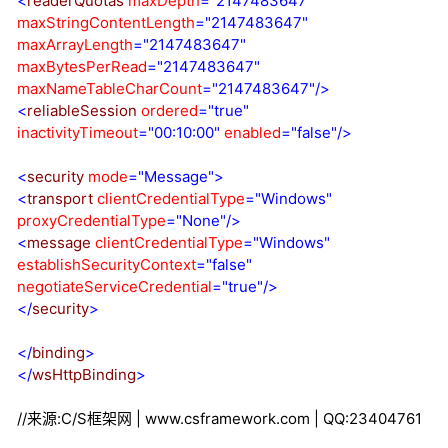
<
readerQuotas
maxDepth
="2147483647"
maxStringContentLength
="2147483647"
maxArrayLength
="2147483647"
maxBytesPerRead
="2147483647"
maxNameTableCharCount
="2147483647"
/>
<
reliableSession
ordered
="true"
inactivityTimeout
="00:10:00"
enabled
="false"
/>
<
security
mode
="Message"
>
<
transport
clientCredentialType
="Windows"
proxyCredentialType
="None"
/>
<
message
clientCredentialType
="Windows"
establishSecurityContext
="false"
negotiateServiceCredential
="true"
/>
</
security
>
</
binding
>
</
wsHttpBinding
>
//来源:C/S框架网 | www.csframework.com | QQ:23404761