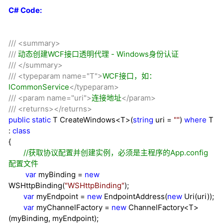
C# Code:
///
<summary>
///
动态创建WCF接口透明代理 - Windows身份认证
///
</summary>
///
<typeparam name="T">
WCF接口，如：
ICommonService
</typeparam>
///
<param name="uri">
连接地址
</param>
///
<returns></returns>
public
static
T CreateWindows
<
T
>
(
string
uri
=
""
)
where
T
:
class
{
//
获取协议配置并创建实例，必须是主程序的App.config
配置文件
var
myBinding
=
new
WSHttpBinding(
"
WSHttpBinding
"
);
var
myEndpoint
=
new
EndpointAddress(
new
Uri(uri));
var
myChannelFactory
=
new
ChannelFactory
<
T
>
(myBinding, myEndpoint);