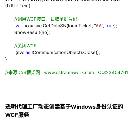
(txtUrl.Text);
//
调用WCF接口，获取单据号码
var
no
=
svc.GetDataSN(loginTicket,
"
AA
"
,
true
);
ShowResult(no);
//
关闭WCF
(svc
as
ICommunicationObject).Close();
}
//
来源:C/S框架网 | www.csframework.com | QQ:23404761
透明代理工厂
动态创建基于
Windows身份认证的
WCF服务