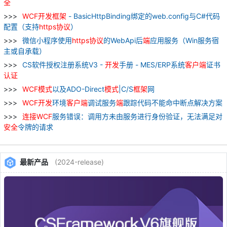
全
WCF
开发
框架
- BasicHttpBinding绑定的web.config与C#代码
配置（支持
https
协议
）
微信小程序使用
https
协议
的WebApi后
端
应用服务（Win服务宿
主或自承载）
CS软件授权注册系统V3 -
开发
手册 - MES/ERP系统
客户
端
证书
认证
WCF
模式
以及ADO-Direct
模式
|C/S
框架
网
WCF
开发
环境
客户
端
调试服务
端
跟踪代码不能命中断点解决方案
连接
WCF
服务错误：调用方未由服务进行身份验证，无法满足对
安全
令牌的请求
最新产品
(2024-release)