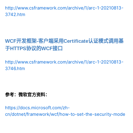
http://www.csframework.com/archive/1/arc-1-20210813-
3742.htm
WCF开发框架-客户端采用Certificate认证模式调用基
于HTTPS协议的WCF接口
http://www.csframework.com/archive/1/arc-1-20210813-
3746.htm
参考：微软官方资料：
https://docs.microsoft.com/zh-
cn/dotnet/framework/wcf/how-to-set-the-security-mode