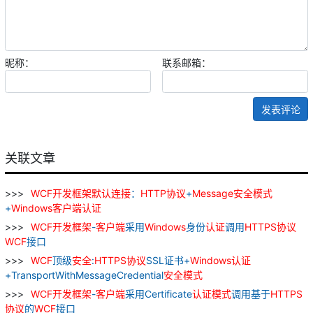
昵称：
联系邮箱：
发表评论
关联文章
WCF
开发
框架
默认
连接
：
HTTP
协议
+
Message
安全
模式
+
Windows
客户
端
认证
WCF
开发
框架
-
客户
端
采用
Windows
身份
认证
调用
HTTPS
协议
WCF
接口
WCF
顶级
安全
:
HTTPS
协议
SSL证书+
Windows
认证
+TransportWithMessageCredential
安全
模式
WCF
开发
框架
-
客户
端
采用Certificate
认证
模式
调用基于
HTTPS
协议
的
WCF
接口