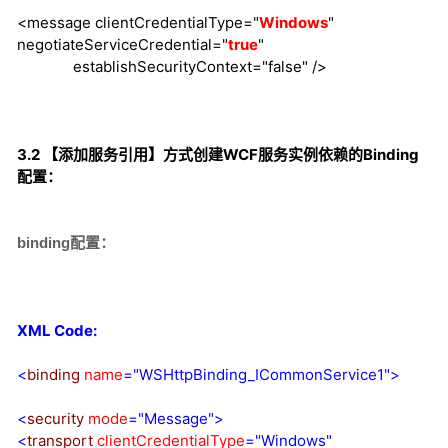
<message clientCredentialType="
Windows
"
negotiateServiceCredential="
true
"
establishSecurityContext="false" />
3.2 【添加服务引用】方式创建WCF服务实例依赖的Binding
配置：
binding配置：
XML Code:
<
binding
name
="WSHttpBinding_ICommonService1"
>
<
security
mode
="
Message
"
>
<
transport
clientCredentialType
="
Windows
"