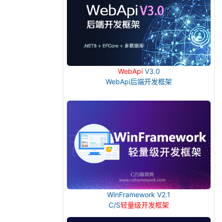
WebApi
V3.0
WebApi后端开发框架
WinFramework V2.1
C/S
轻量级开发框架