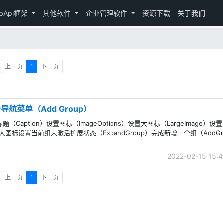
bApi框架
其他软件
企业管理软件
资源下载
关于我们
上一页
1
下一页
一个导航菜单（Add Group）
（Caption）设置图标（ImageOptions）设置大图标（LargeImage）设
标为大图标设置当前组未激活扩展状态（ExpandGroup）完成新增一个组（AddG
2022-02-15 15:4
上一页
1
下一页