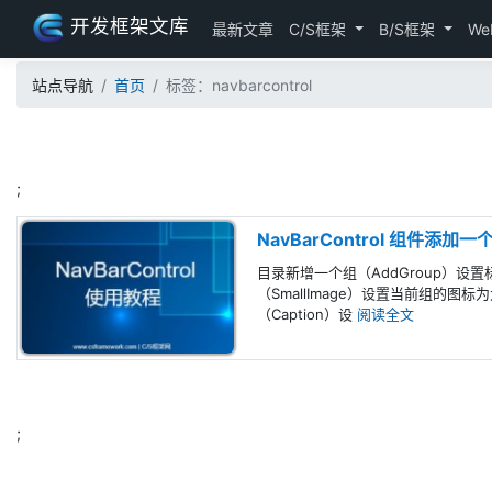
开发框架文库
最新文章
C/S框架
B/S框架
We
站点导航
首页
标签：navbarcontrol
;
NavBarControl 组件添加
目录新增一个组（AddGroup）设置标题
（SmallImage）设置当前组的图
（Caption）设
阅读全文
;