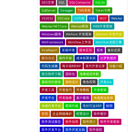
SEO文章
SQL
SQLConnector
SQLite
SqlServer
Swagger
TMS系统
Token令牌
VS2022
VSCode
VS升级
VUE
WCF
WebApi
WebApi NETCore
WebApi框架
WEB开发框架
Windows服务
Winform 开发框架
Winform 开发平台
WinFramework
Workflow工作流
Workflow流程引擎
XtraReport
安装环境
版本区别
报表
备份还原
踩坑日记
操作手册
成本核算系统
达梦数据库
代码生成器
电子线材ERP
迭代开发记录
功能介绍
官方软件下载
国际化
海康威视考勤
基础资料窗体
架构设计
角色权限
开发sce
开发工具
开发技巧
开发教程
开发框架
开发平台
开发指南
客户案例
快速搭站系统
快速开发平台
框架升级
毛衫行业ERP
秘钥
密钥
企业网络维护
权限设计
软件报价
软件测试报告
软件加壳
软件简介
软件开发框架
软件开发平台
软件开发文档
软件授权