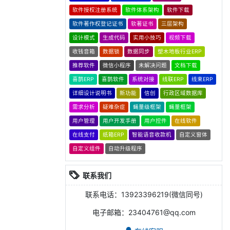
软件授权注册系统
软件体系架构
软件下载
软件著作权登记证书
软著证书
三层架构
设计模式
生成代码
实用小技巧
视频下载
收钱音箱
数据锁
数据同步
塑木地板行业ERP
推荐软件
微信小程序
未解决问题
文档下载
喜鹊ERP
喜鹊软件
系统对接
线联ERP
线束ERP
详细设计说明书
新功能
信创
行政区域数据库
需求分析
疑难杂症
蝇量级框架
蝇量框架
用户管理
用户开发手册
用户控件
在线软件
在线支付
纸箱ERP
智能语音收款机
自定义窗体
自定义组件
自动升级程序
联系我们
联系电话：13923396219(微信同号)
电子邮箱：23404761@qq.com