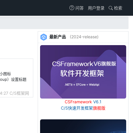
用户登录
检索
问答
最新产品
(2024-release)
置小图标
roup）设置标题
4:27
C/S框架网
CSFramework
V6.1
C/S快速开发框架
旗舰版