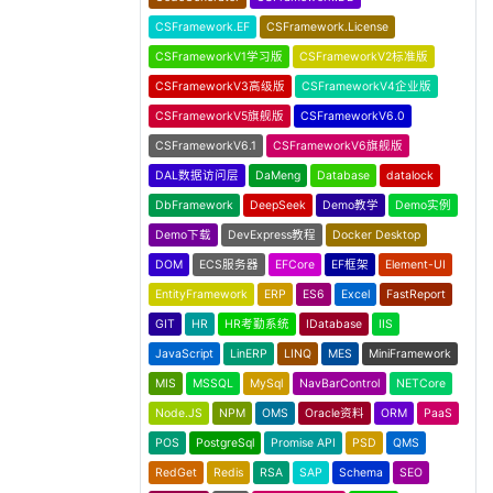
CSFramework.EF
CSFramework.License
CSFrameworkV1学习版
CSFrameworkV2标准版
CSFrameworkV3高级版
CSFrameworkV4企业版
CSFrameworkV5旗舰版
CSFrameworkV6.0
CSFrameworkV6.1
CSFrameworkV6旗舰版
DAL数据访问层
DaMeng
Database
datalock
DbFramework
DeepSeek
Demo教学
Demo实例
Demo下载
DevExpress教程
Docker Desktop
DOM
ECS服务器
EFCore
EF框架
Element-UI
EntityFramework
ERP
ES6
Excel
FastReport
GIT
HR
HR考勤系统
IDatabase
IIS
JavaScript
LinERP
LINQ
MES
MiniFramework
MIS
MSSQL
MySql
NavBarControl
NETCore
Node.JS
NPM
OMS
Oracle资料
ORM
PaaS
POS
PostgreSql
Promise API
PSD
QMS
RedGet
Redis
RSA
SAP
Schema
SEO