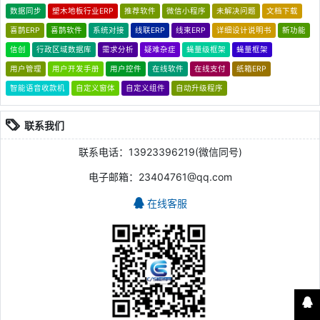
数据同步
塑木地板行业ERP
推荐软件
微信小程序
未解决问题
文档下载
喜鹊ERP
喜鹊软件
系统对接
线联ERP
线束ERP
详细设计说明书
新功能
信创
行政区域数据库
需求分析
疑难杂症
蝇量级框架
蝇量框架
用户管理
用户开发手册
用户控件
在线软件
在线支付
纸箱ERP
智能语音收款机
自定义窗体
自定义组件
自动升级程序
联系我们
联系电话：13923396219(微信同号)
电子邮箱：23404761@qq.com
在线客服