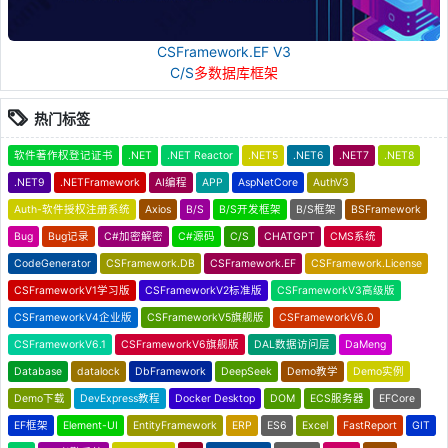
CSFramework.EF V3
C/S
多数据库框架
热门标签
软件著作权登记证书
.NET
.NET Reactor
.NET5
.NET6
.NET7
.NET8
.NET9
.NETFramework
AI编程
APP
AspNetCore
AuthV3
Auth-软件授权注册系统
Axios
B/S
B/S开发框架
B/S框架
BSFramework
Bug
Bug记录
C#加密解密
C#源码
C/S
CHATGPT
CMS系统
CodeGenerator
CSFramework.DB
CSFramework.EF
CSFramework.License
CSFrameworkV1学习版
CSFrameworkV2标准版
CSFrameworkV3高级版
CSFrameworkV4企业版
CSFrameworkV5旗舰版
CSFrameworkV6.0
CSFrameworkV6.1
CSFrameworkV6旗舰版
DAL数据访问层
DaMeng
Database
datalock
DbFramework
DeepSeek
Demo教学
Demo实例
Demo下载
DevExpress教程
Docker Desktop
DOM
ECS服务器
EFCore
EF框架
Element-UI
EntityFramework
ERP
ES6
Excel
FastReport
GIT