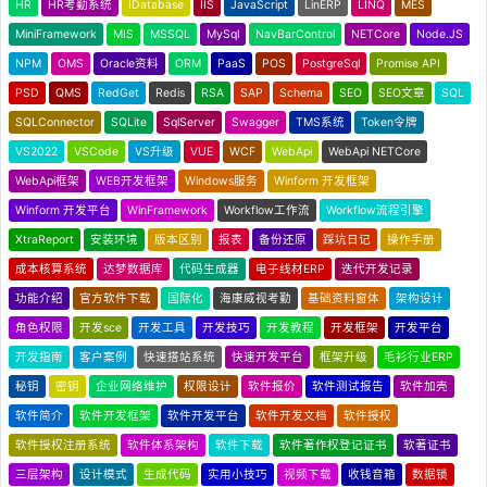
HR
HR考勤系统
IDatabase
IIS
JavaScript
LinERP
LINQ
MES
MiniFramework
MIS
MSSQL
MySql
NavBarControl
NETCore
Node.JS
NPM
OMS
Oracle资料
ORM
PaaS
POS
PostgreSql
Promise API
PSD
QMS
RedGet
Redis
RSA
SAP
Schema
SEO
SEO文章
SQL
SQLConnector
SQLite
SqlServer
Swagger
TMS系统
Token令牌
VS2022
VSCode
VS升级
VUE
WCF
WebApi
WebApi NETCore
WebApi框架
WEB开发框架
Windows服务
Winform 开发框架
Winform 开发平台
WinFramework
Workflow工作流
Workflow流程引擎
XtraReport
安装环境
版本区别
报表
备份还原
踩坑日记
操作手册
成本核算系统
达梦数据库
代码生成器
电子线材ERP
迭代开发记录
功能介绍
官方软件下载
国际化
海康威视考勤
基础资料窗体
架构设计
角色权限
开发sce
开发工具
开发技巧
开发教程
开发框架
开发平台
开发指南
客户案例
快速搭站系统
快速开发平台
框架升级
毛衫行业ERP
秘钥
密钥
企业网络维护
权限设计
软件报价
软件测试报告
软件加壳
软件简介
软件开发框架
软件开发平台
软件开发文档
软件授权
软件授权注册系统
软件体系架构
软件下载
软件著作权登记证书
软著证书
三层架构
设计模式
生成代码
实用小技巧
视频下载
收钱音箱
数据锁