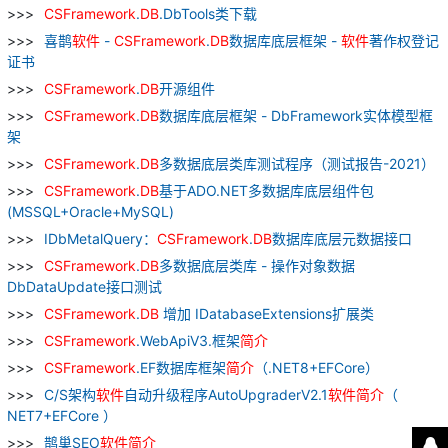
CSFramework
.
DB
.DbTools类下载
喜鹊
软件
-
CSFramework
.
DB
数据库底层框架 -
软件
著作权登记
证书
CSFramework
.
DB
开源组件
CSFramework
.
DB
数据库底层框架 - DbFramework实体模型框
架
CSFramework
.
DB
多数据底层类库测试程序（测试报告-2021）
CSFramework
.
DB
基于ADO.NET多数据库底层组件包
(MSSQL+Oracle+MySQL)
IDbMetalQuery：
CSFramework
.
DB
数据库底层元数据接口
CSFramework
.
DB
多数据底层类库 - 操作对象数据
DbDataUpdate接口测试
CSFramework
.
DB
增加 IDatabaseExtensions扩展类
CSFramework
.WebApiV3.框架
简介
CSFramework
.EF数据库框架
简介
（.NET8+EFCore）
C/S架构
软件
自动升级程序AutoUpgraderV2.1
软件
简介
（
NET7+EFCore ）
鹊巢SEO
软件
简介