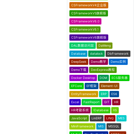
CSFrameworkV4企业版
CSFrameworkV5旗舰版
CSFrameworkV6.0
CSFrameworkV6.1
CSFrameworkV6旗舰版
DAL数据访问层
DaMeng
Database
datalock
DbFramework
DeepSeek
Demo教学
Demo实例
Demo下载
DevExpress教程
Docker Desktop
DOM
ECS服务器
EFCore
EF框架
Element-UI
EntityFramework
ERP
ES6
Excel
FastReport
GIT
HR
HR考勤系统
IDatabase
IIS
JavaScript
LinERP
LINQ
MES
MiniFramework
MIS
MSSQL