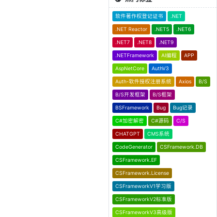
软件著作权登记证书
.NET
.NET Reactor
.NET5
.NET6
.NET7
.NET8
.NET9
.NETFramework
AI编程
APP
AspNetCore
AuthV3
Auth-软件授权注册系统
Axios
B/S
B/S开发框架
B/S框架
BSFramework
Bug
Bug记录
C#加密解密
C#源码
C/S
CHATGPT
CMS系统
CodeGenerator
CSFramework.DB
CSFramework.EF
CSFramework.License
CSFrameworkV1学习版
CSFrameworkV2标准版
CSFrameworkV3高级版