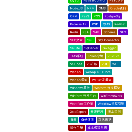
MySql
NavBarControl
NETCore
Node.JS
NPM
OMS
Oracle资料
ORM
PaaS
POS
PostgreSql
Promise API
PSD
QMS
RedGet
Redis
RSA
SAP
Schema
SEO
SEO文章
SQL
SQLConnector
SQLite
SqlServer
Swagger
TMS系统
Token令牌
VS2022
VSCode
VS升级
VUE
WCF
WebApi
WebApi NETCore
WebApi框架
WEB开发框架
Windows服务
Winform 开发框架
Winform 开发平台
WinFramework
Workflow工作流
Workflow流程引擎
XtraReport
安装环境
版本区别
报表
备份还原
踩坑日记
操作手册
成本核算系统