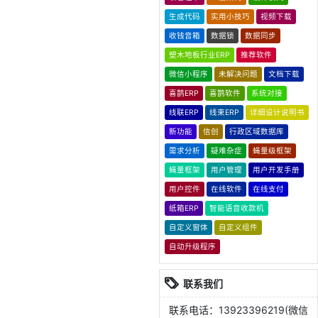
生成代码
实用小技巧
视频下载
收钱音箱
数据锁
数据同步
塑木地板行业ERP
推荐软件
微信小程序
未解决问题
文档下载
喜鹊ERP
喜鹊软件
系统对接
线联ERP
线束ERP
详细设计说明书
新功能
信创
行政区域数据库
需求分析
疑难杂症
蝇量级框架
蝇量框架
用户管理
用户开发手册
用户控件
在线软件
在线支付
纸箱ERP
智能语音收款机
自定义窗体
自定义组件
自动升级程序
联系我们
联系电话：13923396219(微信