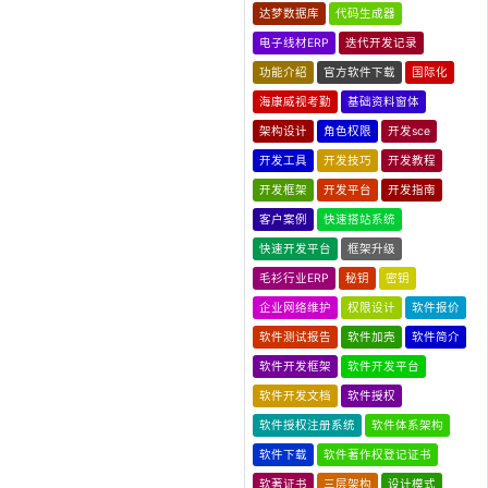
达梦数据库
代码生成器
电子线材ERP
迭代开发记录
功能介绍
官方软件下载
国际化
海康威视考勤
基础资料窗体
架构设计
角色权限
开发sce
开发工具
开发技巧
开发教程
开发框架
开发平台
开发指南
客户案例
快速搭站系统
快速开发平台
框架升级
毛衫行业ERP
秘钥
密钥
企业网络维护
权限设计
软件报价
软件测试报告
软件加壳
软件简介
软件开发框架
软件开发平台
软件开发文档
软件授权
软件授权注册系统
软件体系架构
软件下载
软件著作权登记证书
软著证书
三层架构
设计模式