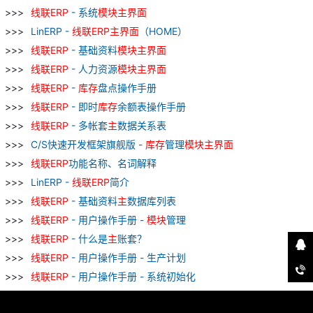
线
联
ERP
- 系统
模块
主
界面
LinERP -
线
联
ERP
主
界面
（HOME）
线
联
ERP
- 基础资料
模块
主
界面
线
联
ERP
- 人力资源
模块
主
界面
线
联
ERP
-
库存
盘点操作手册
线
联
ERP
- 即时
库存
余额表操作手册
线
联
ERP
- 多帐套
主
数据关系表
C/S快速开发框架旗舰版 -
库存
管理
模块
主
界面
线
联
ERP
功能名称、名词解释
LinERP -
线
联
ERP
简介
线
联
ERP
- 基础资料
主
数据库列表
线
联
ERP
- 用户操作手册 -
模块
管理
线
联
ERP
- 什么是
主
账套？
线
联
ERP
- 用户操作手册 - 生产计划
线
联
ERP
- 用户操作手册 - 系统初始化