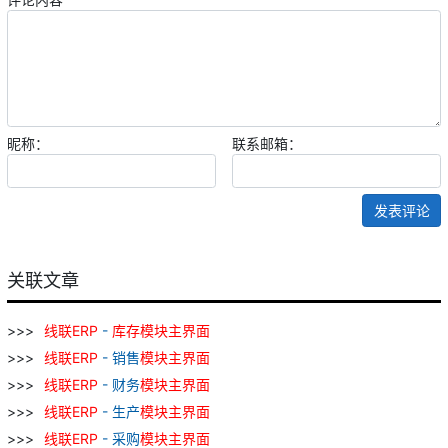
昵称：
联系邮箱：
发表评论
关联文章
线
联
ERP
-
库存
模块
主
界面
线
联
ERP
- 销售
模块
主
界面
线
联
ERP
- 财务
模块
主
界面
线
联
ERP
- 生产
模块
主
界面
线
联
ERP
- 采购
模块
主
界面