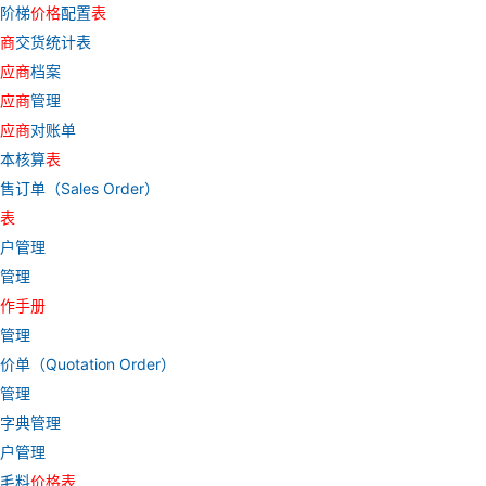
价阶梯
价格
配置
表
商
交货统计表
应商
档案
应商
管理
应商
对账单
成本核算
表
售订单（Sales Order）
表
客户管理
料管理
作
手册
币管理
价单（Quotation Order）
具管理
共字典管理
客户管理
 毛料
价格
表