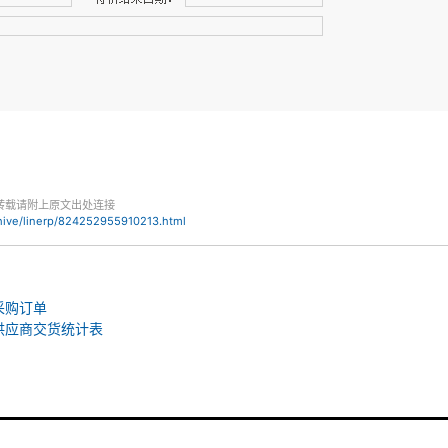
转载请附上原文出处连接
hive/linerp/824252955910213.html
 采购订单
 供应商交货统计表