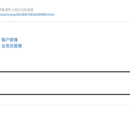
转载请附上原文出处连接
chive/linerp/823691565649989.html
- 客户管理
- 业务员管理