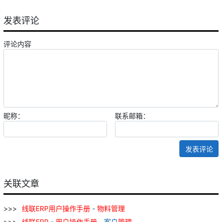
发表评论
评论内容
昵称：
联系邮箱：
发表评论
关联文章
线
联
ERP
用户
操作
手册
-
物料
管理
线
联
ERP
-
用户
操作
手册
- 客户
管理