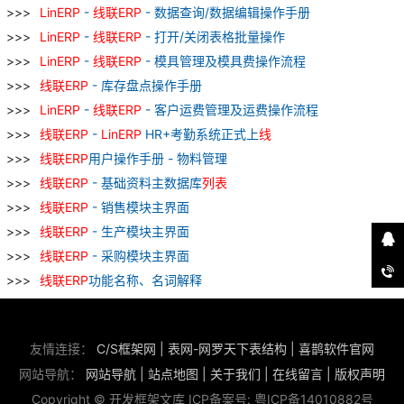
LinERP
-
线
联
ERP
- 数据查询/数据编辑操作手册
LinERP
-
线
联
ERP
- 打开/关闭表格批量操作
LinERP
-
线
联
ERP
- 模具管理及模具费操作流程
线
联
ERP
- 库存盘点操作手册
LinERP
-
线
联
ERP
- 客户运费管理及运费操作流程
线
联
ERP
-
LinERP
HR+考勤系统正式上
线
线
联
ERP
用户操作手册 - 物料管理
线
联
ERP
- 基础资料主数据库
列表
线
联
ERP
- 销售模块主界面
线
联
ERP
- 生产模块主界面
线
联
ERP
- 采购模块主界面
线
联
ERP
功能名称、名词解释
友情连接：
C/S框架网
|
表网-网罗天下表结构
|
喜鹊软件官网
网站导航：
网站导航
|
站点地图
|
关于我们
|
在线留言
|
版权声明
Copyright © 开发框架文库 ICP备案号:
粤ICP备14010882号