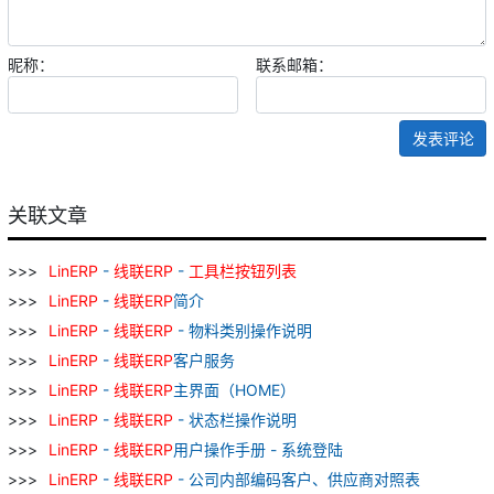
昵称：
联系邮箱：
发表评论
关联文章
LinERP
-
线
联
ERP
-
工具栏
按钮
列表
LinERP
-
线
联
ERP
简介
LinERP
-
线
联
ERP
- 物料类别操作说明
LinERP
-
线
联
ERP
客户服务
LinERP
-
线
联
ERP
主界面（HOME）
LinERP
-
线
联
ERP
- 状态栏操作说明
LinERP
-
线
联
ERP
用户操作手册 - 系统登陆
LinERP
-
线
联
ERP
- 公司内部编码客户、供应商对照表