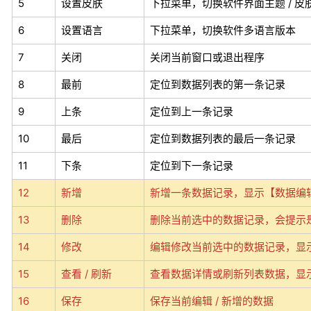
5
设置皮肤
下拉菜单，切换软件界面主题 / 皮
6
设置语言
下拉菜单，切换软件多语言版本
7
关闭
关闭当前窗口或退出程序
8
最前
定位到数据列表的第一条记录
9
上条
定位到上一条记录
10
最后
定位到数据列表的最后一条记录
11
下条
定位到下一条记录
12
新增
新增一条数据记录，显示【数据编
13
删除
删除当前选中的数据记录，会提示
14
修改
编辑修改当前选中的数据记录
，显
15
查看 / 刷新
查看数据详情或刷新列表数据
，显
16
保存
保存当前编辑 / 新增的数据