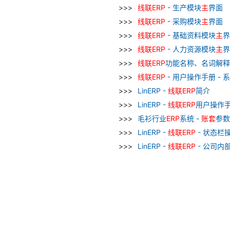
线
联
ERP
- 生产模块
主
界面
线
联
ERP
- 采购模块
主
界面
线
联
ERP
- 基础资料模块
主
界
线
联
ERP
- 人力资源模块
主
界
线
联
ERP
功能名称、名词解释
线
联
ERP
- 用户操作手册 - 
LinERP -
线
联
ERP
简介
LinERP -
线
联
ERP
用户操作手
毛衫行业
ERP
系统 -
账
套
参数
LinERP -
线
联
ERP
- 状态栏
LinERP -
线
联
ERP
- 公司内