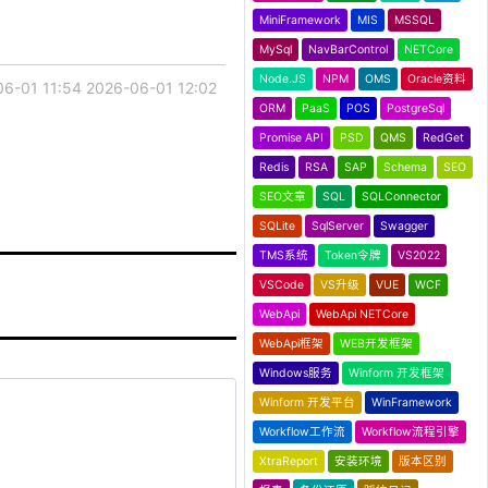
MiniFramework
MIS
MSSQL
MySql
NavBarControl
NETCore
Node.JS
NPM
OMS
Oracle资料
6-01 11:54
2026-06-01 12:02
ORM
PaaS
POS
PostgreSql
Promise API
PSD
QMS
RedGet
Redis
RSA
SAP
Schema
SEO
SEO文章
SQL
SQLConnector
SQLite
SqlServer
Swagger
TMS系统
Token令牌
VS2022
VSCode
VS升级
VUE
WCF
WebApi
WebApi NETCore
WebApi框架
WEB开发框架
Windows服务
Winform 开发框架
Winform 开发平台
WinFramework
Workflow工作流
Workflow流程引擎
XtraReport
安装环境
版本区别