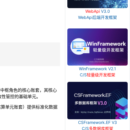
WebApi
V3.0
WebApi后端开发框架
WinFramework V2.1
C/S
轻量级开发框架
企业级数据中枢角色的核心账套，其核心
致性管控的基础单元。
核算单元账套）提供标准化数据
CSFramework.EF V3
C/S
多数据库框架