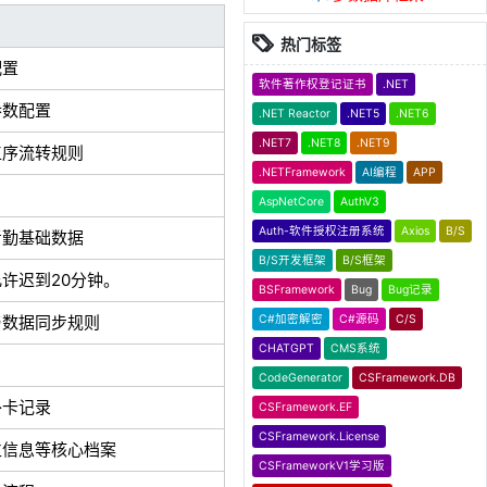
热门标签
配置
软件著作权登记证书
.NET
参数配置
.NET Reactor
.NET5
.NET6
.NET7
.NET8
.NET9
工序流转规则
.NETFramework
AI编程
APP
AspNetCore
AuthV3
Auth-软件授权注册系统
Axios
B/S
考勤基础数据
B/S开发框架
B/S框架
许迟到20分钟。
BSFramework
Bug
Bug记录
与数据同步规则
C#加密解密
C#源码
C/S
CHATGPT
CMS系统
CodeGenerator
CSFramework.DB
补卡记录
CSFramework.EF
CSFramework.License
位信息等核心档案
CSFrameworkV1学习版