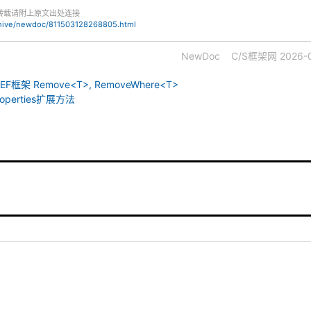
转载请附上原文出处连接
chive/newdoc/811503128268805.html
NewDoc
C/S框架网
2026-0
.EF框架 Remove<T>, RemoveWhere<T>
operties扩展方法