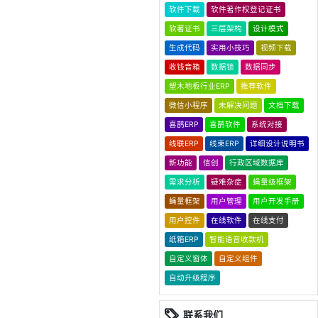
软件下载
软件著作权登记证书
软著证书
三层架构
设计模式
生成代码
实用小技巧
视频下载
收钱音箱
数据锁
数据同步
塑木地板行业ERP
推荐软件
微信小程序
未解决问题
文档下载
喜鹊ERP
喜鹊软件
系统对接
线联ERP
线束ERP
详细设计说明书
新功能
信创
行政区域数据库
需求分析
疑难杂症
蝇量级框架
蝇量框架
用户管理
用户开发手册
用户控件
在线软件
在线支付
纸箱ERP
智能语音收款机
自定义窗体
自定义组件
自动升级程序
联系我们