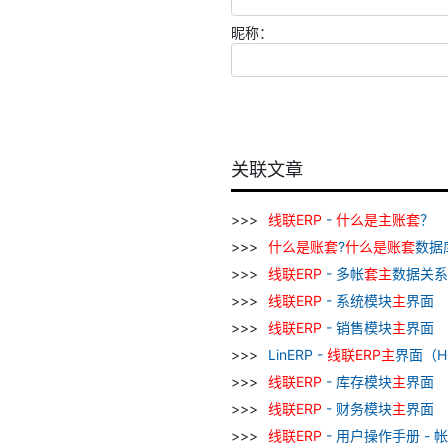
昵称：
关联文章
线
联
ERP
-
什么
是
主
账
套
？
什么
是
账
套
?
什么
是
账
套
数据
线
联
ERP
- 多帐
套
主
数据关系
线
联
ERP
- 系统模块
主
界面
线
联
ERP
- 销售模块
主
界面
LinERP -
线
联
ERP
主
界面（H
线
联
ERP
- 库存模块
主
界面
线
联
ERP
- 财务模块
主
界面
线
联
ERP
- 用户操作手册 - 帐