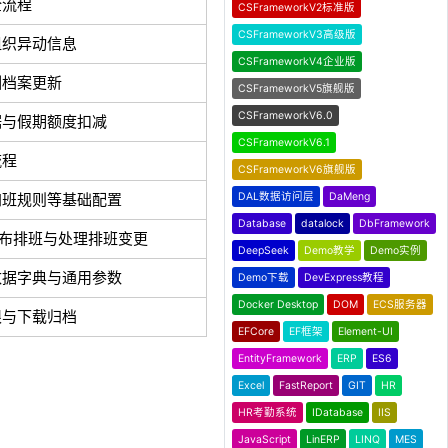
全流程
CSFrameworkV2标准版
CSFrameworkV3高级版
组织异动信息
CSFrameworkV4企业版
酬档案更新
CSFrameworkV5旗舰版
CSFrameworkV6.0
据与假期额度扣减
CSFrameworkV6.1
流程
CSFrameworkV6旗舰版
加班规则等基础配置
DAL数据访问层
DaMeng
Database
datalock
DbFramework
、发布排班与处理排班变更
DeepSeek
Demo教学
Demo实例
数据字典与通用参数
Demo下载
DevExpress教程
Docker Desktop
DOM
ECS服务器
限与下载归档
EFCore
EF框架
Element-UI
EntityFramework
ERP
ES6
Excel
FastReport
GIT
HR
HR考勤系统
IDatabase
IIS
JavaScript
LinERP
LINQ
MES