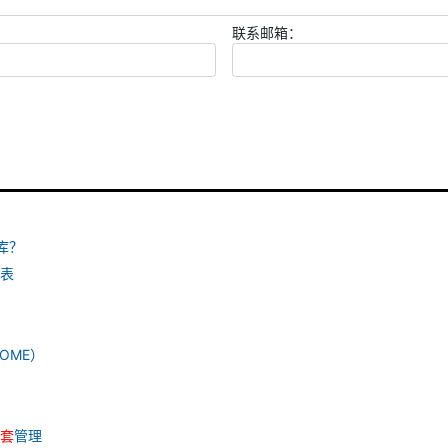
联系邮箱：
库？
表
OME）
套
管理