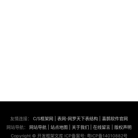
友情连接：
C/S框架网
|
表网-网罗天下表结构
|
喜鹊软件官网
网站导航：
网站导航
|
站点地图
|
关于我们
|
在线留言
|
版权声明
Copyright © 开发框架文库 ICP备案号:
粤ICP备14010882号