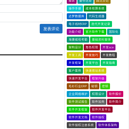
报表
备份还原
踩坑日记
操作手册
成本核算系统
达梦数据库
代码生成器
电子线材ERP
迭代开发记录
发表评论
功能介绍
官方软件下载
国际化
海康威视考勤
基础资料窗体
架构设计
角色权限
开发sce
开发工具
开发技巧
开发教程
开发框架
开发平台
开发指南
客户案例
快速搭站系统
快速开发平台
框架升级
毛衫行业ERP
秘钥
密钥
企业网络维护
权限设计
软件报价
软件测试报告
软件加壳
软件简介
软件开发框架
软件开发平台
软件开发文档
软件授权
软件授权注册系统
软件体系架构