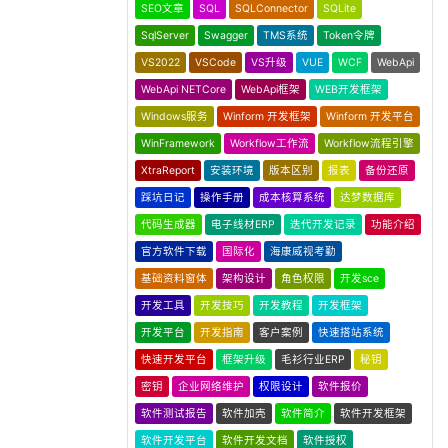
SEO文章
SQL
SQLConnector
SQLite
SqlServer
Swagger
TMS系统
Token令牌
VS2022
VSCode
VS升级
VUE
WCF
WebApi
WebApi NETCore
WebApi框架
WEB开发框架
Windows服务
Winform 开发框架
Winform 开发平台
WinFramework
Workflow工作流
Workflow流程引擎
XtraReport
安装环境
版本区别
报表
备份还原
踩坑日记
操作手册
成本核算系统
达梦数据库
代码生成器
电子线材ERP
迭代开发记录
功能介绍
官方软件下载
国际化
海康威视考勤
基础资料窗体
架构设计
角色权限
开发sce
开发工具
开发技巧
开发教程
开发框架
开发平台
开发指南
客户案例
快速搭站系统
快速开发平台
框架升级
毛衫行业ERP
秘钥
密钥
企业网络维护
权限设计
软件报价
软件测试报告
软件加壳
软件简介
软件开发框架
软件开发平台
软件开发文档
软件授权