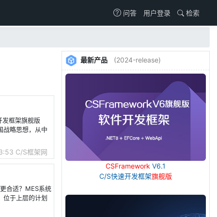
用户登录
检索
问答
最新产品
(2024-release)
速开发框架旗舰版
造强国战略思想，从中
3:53
C/S框架网
CSFramework
V6.1
C/S快速开发框架
旗舰版
发更合适？MES系统
义1：位于上层的计划