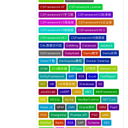
CSFramework.EF
CSFramework.License
CSFrameworkV1学习版
CSFrameworkV2标准版
CSFrameworkV3高级版
CSFrameworkV4企业版
CSFrameworkV5旗舰版
CSFrameworkV6.0
CSFrameworkV6.1
CSFrameworkV6旗舰版
DAL数据访问层
DaMeng
Database
datalock
DbFramework
DeepSeek
Demo教学
Demo实例
Demo下载
DevExpress教程
Docker Desktop
DOM
ECS服务器
EFCore
EF框架
Element-UI
EntityFramework
ERP
ES6
Excel
FastReport
GIT
HR
HR考勤系统
IDatabase
IIS
JavaScript
LinERP
LINQ
MES
MiniFramework
MIS
MSSQL
MySql
NavBarControl
NETCore
Node.JS
NPM
OMS
Oracle资料
ORM
PaaS
POS
PostgreSql
Promise API
PSD
QMS
RedGet
Redis
RSA
SAP
Schema
SEO