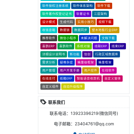
软件授权注册系统
软件体系架构
软件下载
软件著作权登记证书
软著证书
三层架构
设计模式
生成代码
实用小技巧
视频下载
收钱音箱
数据锁
数据同步
塑木地板行业ERP
推荐软件
微信小程序
未解决问题
文档下载
喜鹊ERP
喜鹊软件
系统对接
线联ERP
线束ERP
详细设计说明书
新功能
信创
行政区域数据库
需求分析
疑难杂症
蝇量级框架
蝇量框架
用户管理
用户开发手册
用户控件
在线软件
在线支付
纸箱ERP
智能语音收款机
自定义窗体
自定义组件
自动升级程序
联系我们
联系电话：13923396219(微信同号)
电子邮箱：23404761@qq.com