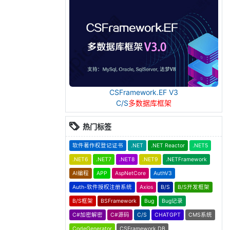
CSFramework.EF V3
C/S
多数据库框架
热门标签
软件著作权登记证书
.NET
.NET Reactor
.NET5
.NET6
.NET7
.NET8
.NET9
.NETFramework
AI编程
APP
AspNetCore
AuthV3
Auth-软件授权注册系统
Axios
B/S
B/S开发框架
B/S框架
BSFramework
Bug
Bug记录
C#加密解密
C#源码
C/S
CHATGPT
CMS系统
CodeGenerator
CSFramework.DB