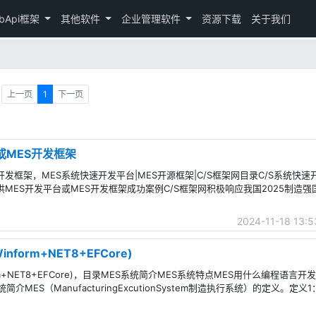
bApi框架
其他软件
企业管理软件
资源下载
关于我们
上一页
1
下一页
或MES开发框架
S开发框架，MES系统快速开发平台|MES开源框架|C/S框架网目录C/S系统快
C/S框架网提供MES开发平台或MES开发框架成功案例C/S框架网积极响应我国2025制
2024-11-18 13:5
orm+NET8+EFCore)
m+NET8+EFCore)，目录MES系统简介MES系统特点MES用什么编程语言开
MES（ManufacturingExcutionSystem制造执行系统）的定义。定