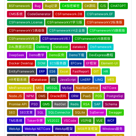
BSFramework
Bug
Bug记录
C#加密解密
C#源码
C/S
CHATGPT
CMS系统
CodeGenerator
CSFramework.DB
CSFramework.EF
CSFramework.License
CSFrameworkV1学习版
CSFrameworkV2标准版
CSFrameworkV3高级版
CSFrameworkV4企业版
CSFrameworkV5旗舰版
CSFrameworkV6.0
CSFrameworkV6.1
CSFrameworkV6旗舰版
DAL数据访问层
DaMeng
Database
datalock
DbFramework
DeepSeek
Demo教学
Demo实例
Demo下载
DevExpress教程
Docker Desktop
DOM
ECS服务器
EFCore
EF框架
Element-UI
EntityFramework
ERP
ES6
Excel
FastReport
GIT
HR
HR考勤系统
IDatabase
IIS
JavaScript
LinERP
LINQ
MES
MiniFramework
MIS
MSSQL
MySql
NavBarControl
NETCore
Node.JS
NPM
OMS
Oracle资料
ORM
PaaS
POS
PostgreSql
Promise API
PSD
QMS
RedGet
Redis
RSA
SAP
Schema
SEO
SEO文章
SQL
SQLConnector
SQLite
SqlServer
Swagger
TMS系统
Token令牌
VS2022
VSCode
VS升级
VUE
WCF
WebApi
WebApi NETCore
WebApi框架
WEB开发框架
Windows服务