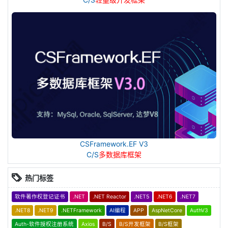
CSFramework.EF V3
C/S
多数据库框架
热门标签
软件著作权登记证书
.NET
.NET Reactor
.NET5
.NET6
.NET7
.NET8
.NET9
.NETFramework
AI编程
APP
AspNetCore
AuthV3
Auth-软件授权注册系统
Axios
B/S
B/S开发框架
B/S框架