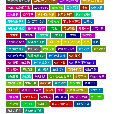
Winform 开发框架
Winform 开发平台
WinFramework
Workflow工作流
Workflow流程引擎
XtraReport
安装环境
版本区别
报表
备份还原
踩坑日记
操作手册
成本核算系统
达梦数据库
代码生成器
电子线材ERP
迭代开发记录
功能介绍
官方软件下载
国际化
海康威视考勤
基础资料窗体
架构设计
角色权限
开发sce
开发工具
开发技巧
开发教程
开发框架
开发平台
开发指南
客户案例
快速搭站系统
快速开发平台
框架升级
毛衫行业ERP
秘钥
密钥
企业网络维护
权限设计
软件报价
软件测试报告
软件加壳
软件简介
软件开发框架
软件开发平台
软件开发文档
软件授权
软件授权注册系统
软件体系架构
软件下载
软件著作权登记证书
软著证书
三层架构
设计模式
生成代码
实用小技巧
视频下载
收钱音箱
数据锁
数据同步
塑木地板行业ERP
推荐软件
微信小程序
未解决问题
文档下载
喜鹊ERP
喜鹊软件
系统对接
线联ERP
线束ERP
详细设计说明书
新功能
信创
行政区域数据库
需求分析
疑难杂症
蝇量级框架
蝇量框架
用户管理
用户开发手册
用户控件
在线软件
在线支付
纸箱ERP
智能语音收款机
自定义窗体
自定义组件
自动升级程序