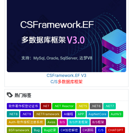
CSFramework.EF V3
C/S
多数据库框架
热门标签
软件著作权登记证书
.NET
.NET Reactor
.NET5
.NET6
.NET7
.NET8
.NET9
.NETFramework
AI编程
APP
AspNetCore
AuthV3
Auth-软件授权注册系统
Axios
B/S
B/S开发框架
B/S框架
BSFramework
Bug
Bug记录
C#加密解密
C#源码
C/S
CHATGPT