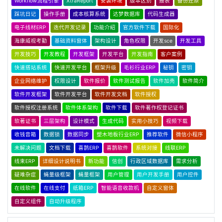
Workflow流程引擎
XtraReport
安装环境
版本区别
报表
备份还原
踩坑日记
操作手册
成本核算系统
达梦数据库
代码生成器
电子线材ERP
迭代开发记录
功能介绍
官方软件下载
国际化
海康威视考勤
基础资料窗体
架构设计
角色权限
开发sce
开发工具
开发技巧
开发教程
开发框架
开发平台
开发指南
客户案例
快速搭站系统
快速开发平台
框架升级
毛衫行业ERP
秘钥
密钥
企业网络维护
权限设计
软件报价
软件测试报告
软件加壳
软件简介
软件开发框架
软件开发平台
软件开发文档
软件授权
软件授权注册系统
软件体系架构
软件下载
软件著作权登记证书
软著证书
三层架构
设计模式
生成代码
实用小技巧
视频下载
收钱音箱
数据锁
数据同步
塑木地板行业ERP
推荐软件
微信小程序
未解决问题
文档下载
喜鹊ERP
喜鹊软件
系统对接
线联ERP
线束ERP
详细设计说明书
新功能
信创
行政区域数据库
需求分析
疑难杂症
蝇量级框架
蝇量框架
用户管理
用户开发手册
用户控件
在线软件
在线支付
纸箱ERP
智能语音收款机
自定义窗体
自定义组件
自动升级程序