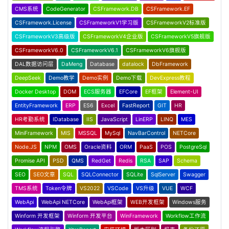
CMS系统
CodeGenerator
CSFramework.DB
CSFramework.EF
CSFramework.License
CSFrameworkV1学习版
CSFrameworkV2标准版
CSFrameworkV3高级版
CSFrameworkV4企业版
CSFrameworkV5旗舰版
CSFrameworkV6.0
CSFrameworkV6.1
CSFrameworkV6旗舰版
DAL数据访问层
DaMeng
Database
datalock
DbFramework
DeepSeek
Demo教学
Demo实例
Demo下载
DevExpress教程
Docker Desktop
DOM
ECS服务器
EFCore
EF框架
Element-UI
EntityFramework
ERP
ES6
Excel
FastReport
GIT
HR
HR考勤系统
IDatabase
IIS
JavaScript
LinERP
LINQ
MES
MiniFramework
MIS
MSSQL
MySql
NavBarControl
NETCore
Node.JS
NPM
OMS
Oracle资料
ORM
PaaS
POS
PostgreSql
Promise API
PSD
QMS
RedGet
Redis
RSA
SAP
Schema
SEO
SEO文章
SQL
SQLConnector
SQLite
SqlServer
Swagger
TMS系统
Token令牌
VS2022
VSCode
VS升级
VUE
WCF
WebApi
WebApi NETCore
WebApi框架
WEB开发框架
Windows服务
Winform 开发框架
Winform 开发平台
WinFramework
Workflow工作流