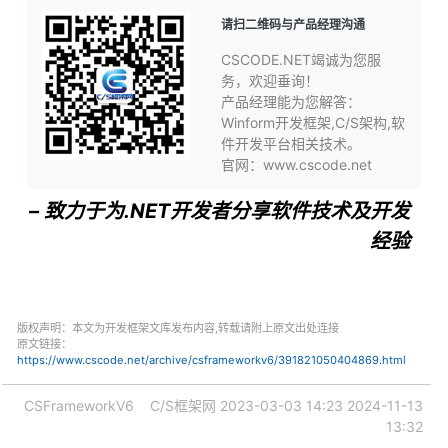
请扫二维码与产品经理沟通
CSCODE.NET竭诚为您服
务，欢迎垂询！
产品经理能为您解答：
Winform开发框架,C/S架构,软
件开发平台相关技术。
官网：www.cscode.net
– 致力于为.NET开发者分享软件技术及开发
经验
版权声明：本文为开发框架文库发布内容,转载请附上原文出处连接
原文链接：
https://www.cscode.net/archive/csframeworkv6/391821050404869.html
CSFrameworkV6
C/S框架网
2023-03-03 14:23
2024-11-13
13:32