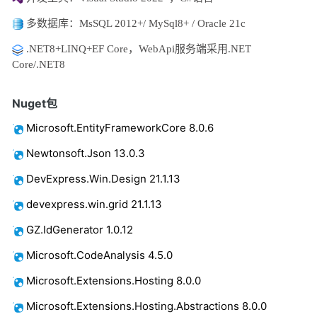
多数据库：MsSQL 2012+/ MySql8+ / Oracle 21c
.NET8+LINQ+EF Core，WebApi服务端采用.NET
Core/.NET8
Nuget包
Microsoft.EntityFrameworkCore 8.0.6
Newtonsoft.Json 13.0.3
DevExpress.Win.Design 21.1.13
devexpress.win.grid
21.1.13
GZ.IdGenerator 1.0.12
Microsoft.CodeAnalysis 4.5.0
Microsoft.Extensions.Hosting 8.0.0
Microsoft.Extensions.Hosting.Abstractions 8.0.0