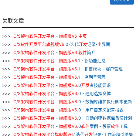
关联文章
C
/
S
架构
软件
开发
平台
-
旗舰
版
V
6
主
页
C
/
S
软件
开发
平台
旗舰
版
V
6
.0-迭代
开发
记录-
主
界面
C
/
S
架构
软件
开发
平台
-
旗舰
版
V
6
软件
简介
C
/
S
架构
软件
开发
平台
-
旗舰
版
V
6
.1 - 新功能汇总
C
/
S
架构
软件
开发
平台
-
旗舰
版
V
6
.1 - 销售模块 - 客户管理
C
/
S
架构
软件
开发
平台
-
旗舰
版
V
6
.1 - 序列号管理
C
/
S
架构
软件
开发
平台
-
旗舰
版
V
6
.0
开发
者技能要求
C
/
S
架构
软件
开发
平台
-
旗舰
版
V
6
.0 - 通用选择窗体
C
/
S
架构
软件
开发
平台
-
旗舰
版
V
6
.0 - 数据库维护执行脚本更新
C
/
S
架构
软件
开发
平台
-
旗舰
版
V
6
.0 - 用户自定义配置报表
C
/
S
架构
软件
开发
平台
-
旗舰
版
V
6
.0 - 自动创建数据库备份计划
C
/
S
架构
软件
开发
平台
-
旗舰
版
V
6
.0
软件
案例 - 股票
软件
工具
C
/
S
架构
软件
开发
平台
旗舰
版
V
6
.1迭代
开发
记录-工作流程引擎集