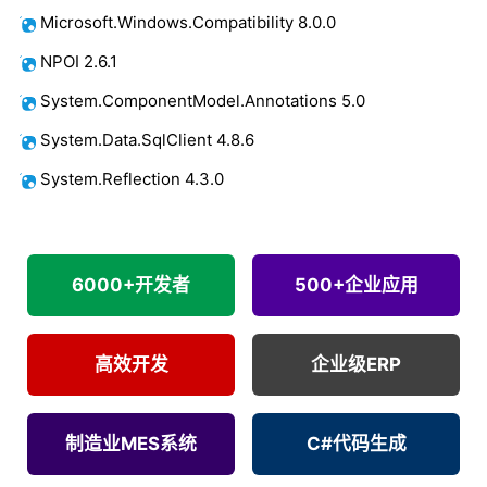
Microsoft.Windows.Compatibility
8
.0.0
NPOI 2.6.1
System.ComponentModel.Annotations 5.0
System.Data.SqlClient 4.8.6
System.Reflection 4.3.0
6000+开发者
500+企业应用
高效开发
企业级ERP
制造业MES系统
C#代码生成