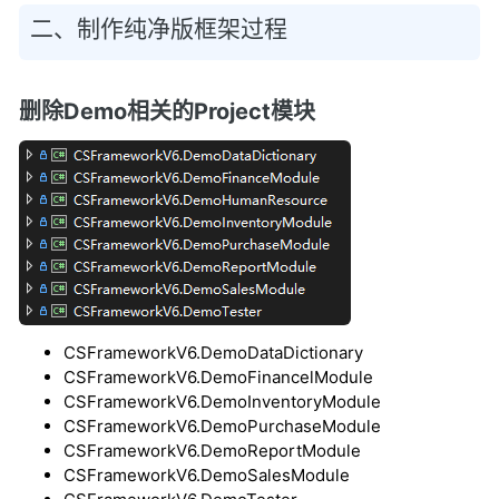
二、制作纯净版框架过程
删除Demo相关的Project模块
CSFrameworkV6.DemoDataDictionary
CSFrameworkV6.DemoFinancelModule
CSFrameworkV6.DemoInventoryModule
CSFrameworkV6.DemoPurchaseModule
CSFrameworkV6.DemoReportModule
CSFrameworkV6.DemoSalesModule