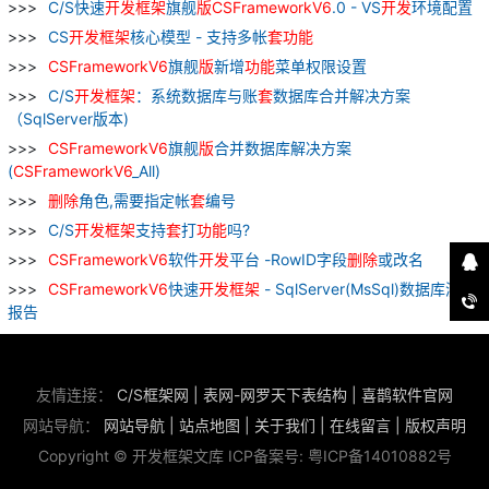
C/S快速
开发
框架
旗舰
版
CSFrameworkV
6
.0 - VS
开发
环境配置
CS
开发
框架
核心模型 - 支持多帐
套
功能
CSFrameworkV
6
旗舰
版
新增
功能
菜单权限设置
C/S
开发
框架
：系统数据库与账
套
数据库合并解决方案
（SqlServer版本)
CSFrameworkV
6
旗舰
版
合并数据库解决方案
(
CSFrameworkV
6
_All)
删除
角色,需要指定帐
套
编号
C/S
开发
框架
支持
套
打
功能
吗?
CSFrameworkV
6
软件
开发
平台 -RowID字段
删除
或改名
CSFrameworkV
6
快速
开发
框架
- SqlServer(MsSql)数据库测试
报告
友情连接：
C/S框架网
|
表网-网罗天下表结构
|
喜鹊软件官网
网站导航：
网站导航
|
站点地图
|
关于我们
|
在线留言
|
版权声明
Copyright © 开发框架文库 ICP备案号:
粤ICP备14010882号