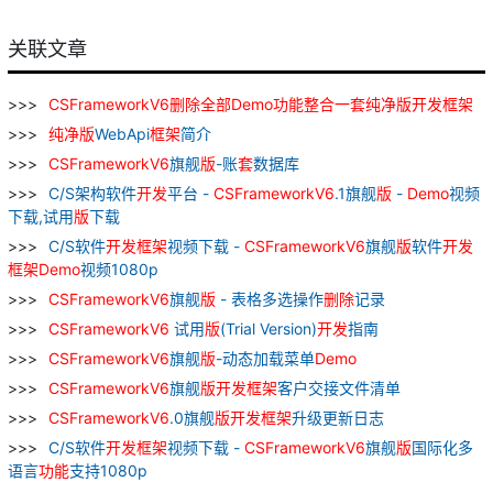
关联文章
CSFrameworkV
6
删除
全部
Demo
功能
整合
一
套
纯净
版
开发
框架
纯净
版
WebApi
框架
简介
CSFrameworkV
6
旗舰
版
-账
套
数据库
C/S架构软件
开发
平台 -
CSFrameworkV
6
.1旗舰
版
-
Demo
视频
下载,试用
版
下载
C/S软件
开发
框架
视频下载 -
CSFrameworkV
6
旗舰
版
软件
开发
框架
Demo
视频1080p
CSFrameworkV
6
旗舰
版
- 表格多选操作
删除
记录
CSFrameworkV
6
试用
版
(Trial Version)
开发
指南
CSFrameworkV
6
旗舰
版
-动态加载菜单
Demo
CSFrameworkV
6
旗舰
版
开发
框架
客户交接文件清单
CSFrameworkV
6
.0旗舰
版
开发
框架
升级更新日志
C/S软件
开发
框架
视频下载 -
CSFrameworkV
6
旗舰
版
国际化多
语言
功能
支持1080p