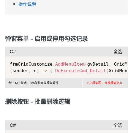
操作说明
弹窗菜单 - 启用或停用勾选记录
C#
全选
Copy
frmGridCustomize
.
AddMenuItem
(
gvDetail
,
 GridMen
(
sender
,
 e
)
=>
{
DoExecuteCmd_Detail
(
GridMenuN
专注.NET技术、C/S架构开发框架软件
C/S框架网 - 开发框架文库
删除按钮 - 批量删除逻辑
C#
全选