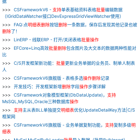
据
CSFrameworkV6 -
支持
单表基础资料表格
批量
编辑数据
（IGridDataWatcher接口DevExpressGridViewWatcher使用）
FAQ:点
明细表
删除
按钮
删除
一条数据，保存后发现其他记录也被
删除
了！
LinERP - 线联ERP - 打开/关闭表格
批量
操作
EFCore+Linq高效
批量
删除
包含图片及大文本的数据两种性能对
比
C/S开发框架新功能：
批量
更新业务单据的业务员、制单人制表
人
CSFrameworkV6旗舰版 - 表格多选
操作
删除
记录
开发技巧：开发框架新增
删除
字段
操作
步骤详解
CSFramework对象模型框架(DbDataUpdate)，
支持
MsSQL,MySQL,Oracle三种数据库
操作
支持
主从表BLL单独提交
明细表
优化UpdateDetailKey方法|C/S
框架网
CSFrameworkV6旗舰版 - 业务单据复制功能，
支持
复制多级
明
细表
MySql MySqlBulkLoader
批量
导入数据（批导BulkInsert）