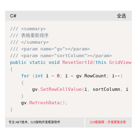
C#
全选
Copy
/// <summary>
/// 表格重新排序
/// </summary>
/// <param name="gv"></param>
/// <param name="sortColumn"></param>
public
static
void
ResetSortId
(
this
GridView
 g
{
for
(
int
 i 
=
0
;
 i 
<
 gv
.
RowCount
;
 i
++
)
{
        gv
.
SetRowCellValue
(
i
,
 sortColumn
,
 i 
+
}
    gv
.
RefreshData
(
)
;
}
专注.NET技术、C/S架构开发框架软件
C/S框架网 - 开发框架文库