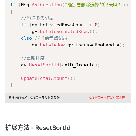
Copy
if
(
Msg
.
AskQuestion
(
"确定要删除选择的记录吗?"
)
)
{
//勾选多条记录
if
(
gv
.
SelectedRowsCount 
>
0
)
        gv
.
DeleteSelectedRows
(
)
;
else
//当前焦点记录
        gv
.
DeleteRow
(
gv
.
FocusedRowHandle
)
;
//重新排序
    gv
.
ResetSortId
(
colD_OrderId
)
;
UpdateTotalAmount
(
)
;
}
专注.NET技术、C/S架构开发框架软件
C/S框架网 - 开发框架文库
扩展方法 - ResetSortId