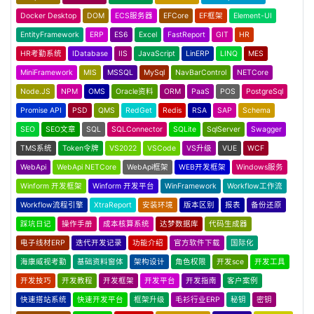
Docker Desktop
DOM
ECS服务器
EFCore
EF框架
Element-UI
EntityFramework
ERP
ES6
Excel
FastReport
GIT
HR
HR考勤系统
IDatabase
IIS
JavaScript
LinERP
LINQ
MES
MiniFramework
MIS
MSSQL
MySql
NavBarControl
NETCore
Node.JS
NPM
OMS
Oracle资料
ORM
PaaS
POS
PostgreSql
Promise API
PSD
QMS
RedGet
Redis
RSA
SAP
Schema
SEO
SEO文章
SQL
SQLConnector
SQLite
SqlServer
Swagger
TMS系统
Token令牌
VS2022
VSCode
VS升级
VUE
WCF
WebApi
WebApi NETCore
WebApi框架
WEB开发框架
Windows服务
Winform 开发框架
Winform 开发平台
WinFramework
Workflow工作流
Workflow流程引擎
XtraReport
安装环境
版本区别
报表
备份还原
踩坑日记
操作手册
成本核算系统
达梦数据库
代码生成器
电子线材ERP
迭代开发记录
功能介绍
官方软件下载
国际化
海康威视考勤
基础资料窗体
架构设计
角色权限
开发sce
开发工具
开发技巧
开发教程
开发框架
开发平台
开发指南
客户案例
快速搭站系统
快速开发平台
框架升级
毛衫行业ERP
秘钥
密钥