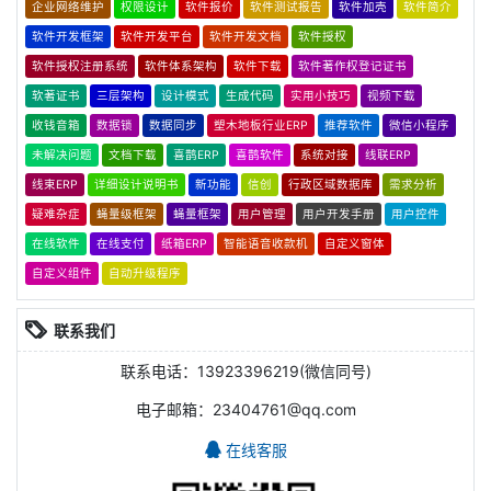
企业网络维护
权限设计
软件报价
软件测试报告
软件加壳
软件简介
软件开发框架
软件开发平台
软件开发文档
软件授权
软件授权注册系统
软件体系架构
软件下载
软件著作权登记证书
软著证书
三层架构
设计模式
生成代码
实用小技巧
视频下载
收钱音箱
数据锁
数据同步
塑木地板行业ERP
推荐软件
微信小程序
未解决问题
文档下载
喜鹊ERP
喜鹊软件
系统对接
线联ERP
线束ERP
详细设计说明书
新功能
信创
行政区域数据库
需求分析
疑难杂症
蝇量级框架
蝇量框架
用户管理
用户开发手册
用户控件
在线软件
在线支付
纸箱ERP
智能语音收款机
自定义窗体
自定义组件
自动升级程序
联系我们
联系电话：13923396219(微信同号)
电子邮箱：23404761@qq.com
在线客服