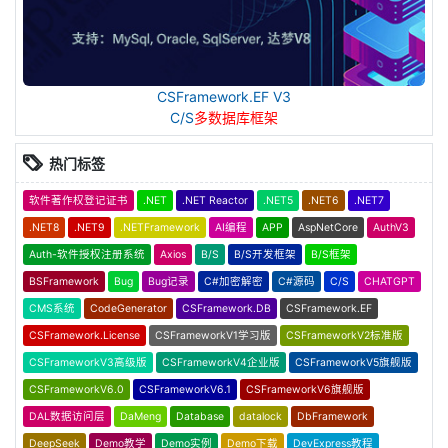
CSFramework.EF V3
C/S
多数据库框架
热门标签
软件著作权登记证书
.NET
.NET Reactor
.NET5
.NET6
.NET7
.NET8
.NET9
.NETFramework
AI编程
APP
AspNetCore
AuthV3
Auth-软件授权注册系统
Axios
B/S
B/S开发框架
B/S框架
BSFramework
Bug
Bug记录
C#加密解密
C#源码
C/S
CHATGPT
CMS系统
CodeGenerator
CSFramework.DB
CSFramework.EF
CSFramework.License
CSFrameworkV1学习版
CSFrameworkV2标准版
CSFrameworkV3高级版
CSFrameworkV4企业版
CSFrameworkV5旗舰版
CSFrameworkV6.0
CSFrameworkV6.1
CSFrameworkV6旗舰版
DAL数据访问层
DaMeng
Database
datalock
DbFramework
DeepSeek
Demo教学
Demo实例
Demo下载
DevExpress教程