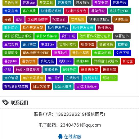
角色权限
开发sce
开发工具
开发技巧
开发教程
开发框架
开发平台
开发指南
客户案例
快速搭站系统
快速开发平台
框架升级
毛衫行业ERP
秘钥
密钥
企业网络维护
权限设计
软件报价
软件测试报告
软件加壳
软件简介
软件开发框架
软件开发平台
软件开发文档
软件授权
软件授权注册系统
软件体系架构
软件下载
软件著作权登记证书
软著证书
三层架构
设计模式
生成代码
实用小技巧
视频下载
收钱音箱
数据锁
数据同步
塑木地板行业ERP
推荐软件
微信小程序
未解决问题
文档下载
喜鹊ERP
喜鹊软件
系统对接
线联ERP
线束ERP
详细设计说明书
新功能
信创
行政区域数据库
需求分析
疑难杂症
蝇量级框架
蝇量框架
用户管理
用户开发手册
用户控件
在线软件
在线支付
纸箱ERP
智能语音收款机
自定义窗体
自定义组件
自动升级程序
联系我们
联系电话：13923396219(微信同号)
电子邮箱：23404761@qq.com
在线客服