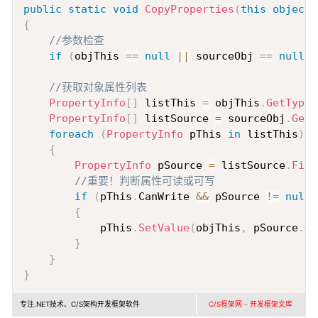
public
static
void
CopyProperties
(
this
object
 
{
//参数检查
if
(
objThis 
==
null
||
 sourceObj 
==
null
|
//获取对象属性列表
PropertyInfo
[
]
 listThis 
=
 objThis
.
GetType
(
PropertyInfo
[
]
 listSource 
=
 sourceObj
.
GetT
foreach
(
PropertyInfo
 pThis 
in
 listThis
)
{
PropertyInfo
 pSource 
=
 listSource
.
Firs
//重要！判断属性可读或可写
if
(
pThis
.
CanWrite 
&&
 pSource 
!=
null
{
            pThis
.
SetValue
(
objThis
,
 pSource
.
Ge
}
}
}
专注.NET技术、C/S架构开发框架软件
C/S框架网 - 开发框架文库