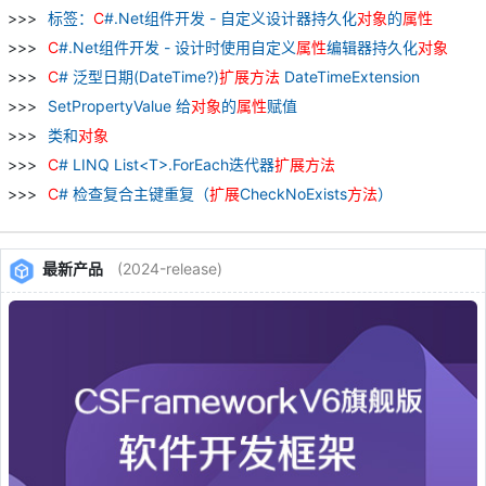
标签：
C
#.Net组件开发 - 自定义设计器持久化
对象
的
属性
C
#.Net组件开发 - 设计时使用自定义
属性
编辑器持久化
对象
C
# 泛型日期(DateTime?)
扩展
方法
DateTimeExtension
SetPropertyValue 给
对象
的
属性
赋值
类和
对象
C
# LINQ List<T>.ForEach迭代器
扩展
方法
C
# 检查复合主键重复（
扩展
CheckNoExists
方法
）
最新产品
(2024-release)