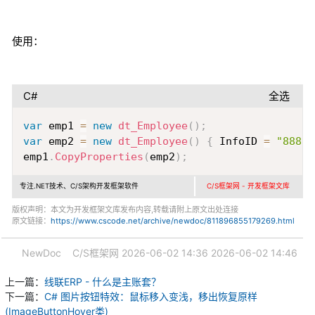
使用：
C#
全选
Copy
var
 emp1 
=
new
dt_Employee
(
)
;
var
 emp2 
=
new
dt_Employee
(
)
{
 InfoID 
=
"888"
,
emp1
.
CopyProperties
(
emp2
)
;
专注.NET技术、C/S架构开发框架软件
C/S框架网 - 开发框架文库
版权声明：本文为开发框架文库发布内容,转载请附上原文出处连接
原文链接：
https://www.cscode.net/archive/newdoc/811896855179269.html
NewDoc
C/S框架网
2026-06-02 14:36
2026-06-02 14:46
上一篇：
线联ERP - 什么是主账套？
下一篇：
C# 图片按钮特效：鼠标移入变浅，移出恢复原样
(ImageButtonHover类)