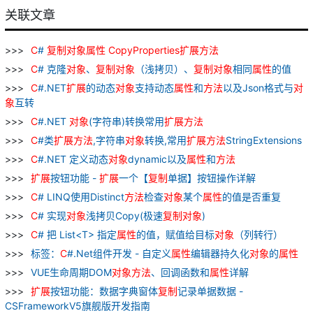
关联文章
C
#
复制
对象
属性
CopyProperties
扩展
方法
C
# 克隆
对象
、
复制
对象
（浅拷贝）、
复制
对象
相同
属性
的值
C
#.NET
扩展
的动态
对象
支持动态
属性
和
方法
以及Json格式与
对
象
互转
C
#.NET
对象
(字符串)转换常用
扩展
方法
C
#类
扩展
方法
,字符串
对象
转换,常用
扩展
方法
StringExtensions
C
#.NET 定义动态
对象
dynamic以及
属性
和
方法
扩展
按钮功能 -
扩展
一个【
复制
单据】按钮操作详解
C
# LINQ使用Distinct
方法
检查
对象
某个
属性
的值是否重复
C
# 实现
对象
浅拷贝Copy(极速
复制
对象
)
C
# 把 List<T> 指定
属性
的值，赋值给目标
对象
（列转行）
标签：
C
#.Net组件开发 - 自定义
属性
编辑器持久化
对象
的
属性
VUE生命周期DOM
对象
方法
、回调函数和
属性
详解
扩展
按钮功能：数据字典窗体
复制
记录单据数据 -
CSFrameworkV5旗舰版开发指南