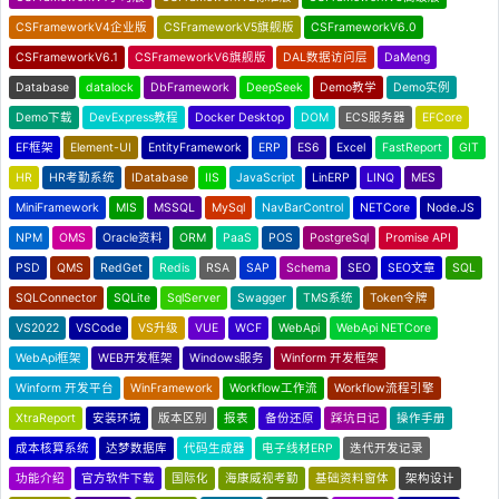
CSFrameworkV4企业版
CSFrameworkV5旗舰版
CSFrameworkV6.0
CSFrameworkV6.1
CSFrameworkV6旗舰版
DAL数据访问层
DaMeng
Database
datalock
DbFramework
DeepSeek
Demo教学
Demo实例
Demo下载
DevExpress教程
Docker Desktop
DOM
ECS服务器
EFCore
EF框架
Element-UI
EntityFramework
ERP
ES6
Excel
FastReport
GIT
HR
HR考勤系统
IDatabase
IIS
JavaScript
LinERP
LINQ
MES
MiniFramework
MIS
MSSQL
MySql
NavBarControl
NETCore
Node.JS
NPM
OMS
Oracle资料
ORM
PaaS
POS
PostgreSql
Promise API
PSD
QMS
RedGet
Redis
RSA
SAP
Schema
SEO
SEO文章
SQL
SQLConnector
SQLite
SqlServer
Swagger
TMS系统
Token令牌
VS2022
VSCode
VS升级
VUE
WCF
WebApi
WebApi NETCore
WebApi框架
WEB开发框架
Windows服务
Winform 开发框架
Winform 开发平台
WinFramework
Workflow工作流
Workflow流程引擎
XtraReport
安装环境
版本区别
报表
备份还原
踩坑日记
操作手册
成本核算系统
达梦数据库
代码生成器
电子线材ERP
迭代开发记录
功能介绍
官方软件下载
国际化
海康威视考勤
基础资料窗体
架构设计