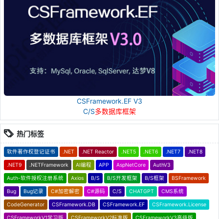
CSFramework.EF V3
C/S
多数据库框架
热门标签
软件著作权登记证书
.NET
.NET Reactor
.NET5
.NET6
.NET7
.NET8
.NET9
.NETFramework
AI编程
APP
AspNetCore
AuthV3
Auth-软件授权注册系统
Axios
B/S
B/S开发框架
B/S框架
BSFramework
Bug
Bug记录
C#加密解密
C#源码
C/S
CHATGPT
CMS系统
CodeGenerator
CSFramework.DB
CSFramework.EF
CSFramework.License
CSFrameworkV1学习版
CSFrameworkV2标准版
CSFrameworkV3高级版