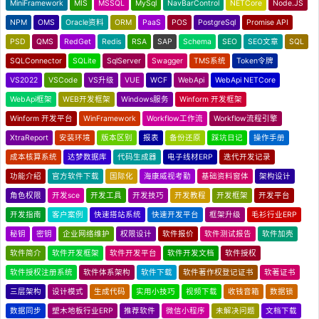
MiniFramework
MIS
MSSQL
MySql
NavBarControl
NETCore
Node.JS
NPM
OMS
Oracle资料
ORM
PaaS
POS
PostgreSql
Promise API
PSD
QMS
RedGet
Redis
RSA
SAP
Schema
SEO
SEO文章
SQL
SQLConnector
SQLite
SqlServer
Swagger
TMS系统
Token令牌
VS2022
VSCode
VS升级
VUE
WCF
WebApi
WebApi NETCore
WebApi框架
WEB开发框架
Windows服务
Winform 开发框架
Winform 开发平台
WinFramework
Workflow工作流
Workflow流程引擎
XtraReport
安装环境
版本区别
报表
备份还原
踩坑日记
操作手册
成本核算系统
达梦数据库
代码生成器
电子线材ERP
迭代开发记录
功能介绍
官方软件下载
国际化
海康威视考勤
基础资料窗体
架构设计
角色权限
开发sce
开发工具
开发技巧
开发教程
开发框架
开发平台
开发指南
客户案例
快速搭站系统
快速开发平台
框架升级
毛衫行业ERP
秘钥
密钥
企业网络维护
权限设计
软件报价
软件测试报告
软件加壳
软件简介
软件开发框架
软件开发平台
软件开发文档
软件授权
软件授权注册系统
软件体系架构
软件下载
软件著作权登记证书
软著证书
三层架构
设计模式
生成代码
实用小技巧
视频下载
收钱音箱
数据锁
数据同步
塑木地板行业ERP
推荐软件
微信小程序
未解决问题
文档下载