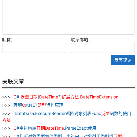
昵称：
联系邮箱：
发表评论
关联文章
C
#
泛
型
日期
(
DateTime
?)
扩展
方法
DateTimeExtension
理解
C
#.NET
泛
型
运作原理
IDatabase.ExecuteReader返回对象列表Func
泛
型
函数的使用
方法
C
#字符串转
日期
DateTime
.ParseExact使用
C
#判断对象类型为值类型、字符串、对象引用类型或
泛
型