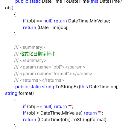
public
static
DateTime ToDateTime(
this
DateTime
?
obj)
{
if
(obj
==
null
)
return
DateTime.MinValue;
return
(DateTime)obj;
}
///
<summary>
///
格式化日期字符串
///
</summary>
///
<param name="obj"></param>
///
<param name="format"></param>
///
<returns></returns>
public
static
string
ToStringEx(
this
DateTime obj,
string
format)
{
if
(obj
==
null
)
return
""
;
if
(obj
<
DateTime.MinValue)
return
""
;
return
((DateTime)obj).ToString(format);
}