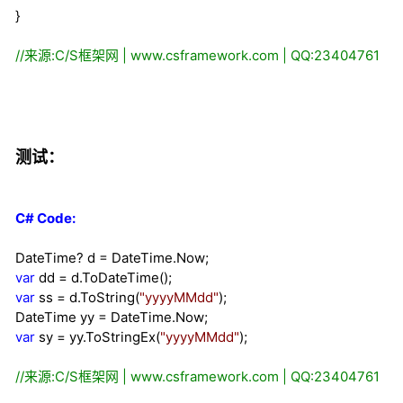
}
//
来源:C/S框架网 | www.csframework.com | QQ:23404761
测试：
C# Code:
DateTime
?
d
=
DateTime.Now;
var
dd
=
d.ToDateTime();
var
ss
=
d.ToString(
"
yyyyMMdd
"
);
DateTime yy
=
DateTime.Now;
var
sy
=
yy.ToStringEx(
"
yyyyMMdd
"
);
//
来源:C/S框架网 | www.csframework.com | QQ:23404761