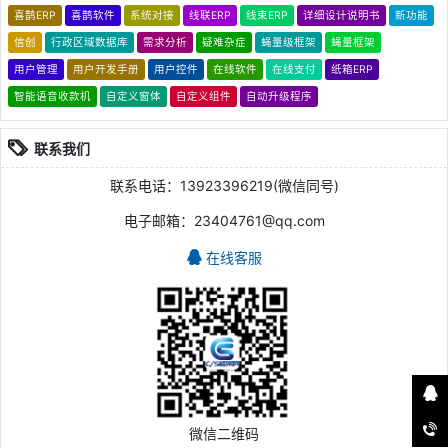
喜鹊ERP
喜鹊软件
系统对接
线联ERP
线束ERP
详细设计说明书
新功能
信创
行政区域数据库
需求分析
疑难杂症
蝇量级框架
蝇量框架
用户管理
用户开发手册
用户控件
在线软件
在线支付
纸箱ERP
智能语音收款机
自定义窗体
自定义组件
自动升级程序
联系我们
联系电话：13923396219(微信同号)
电子邮箱：23404761@qq.com
在线客服
微信二维码