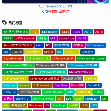
CSFramework.EF V3
C/S
多数据库框架
热门标签
软件著作权登记证书
.NET
.NET Reactor
.NET5
.NET6
.NET7
.NET8
.NET9
.NETFramework
AI编程
APP
AspNetCore
AuthV3
Auth-软件授权注册系统
Axios
B/S
B/S开发框架
B/S框架
BSFramework
Bug
Bug记录
C#加密解密
C#源码
C/S
CHATGPT
CMS系统
CodeGenerator
CSFramework.DB
CSFramework.EF
CSFramework.License
CSFrameworkV1学习版
CSFrameworkV2标准版
CSFrameworkV3高级版
CSFrameworkV4企业版
CSFrameworkV5旗舰版
CSFrameworkV6.0
CSFrameworkV6.1
CSFrameworkV6旗舰版
DAL数据访问层
DaMeng
Database
datalock
DbFramework
DeepSeek
Demo教学
Demo实例
Demo下载
DevExpress教程
Docker Desktop
DOM
ECS服务器
EFCore
EF框架
Element-UI
EntityFramework
ERP
ES6
Excel
FastReport
GIT
HR
HR考勤系统
IDatabase
IIS
JavaScript
LinERP
LINQ
MES