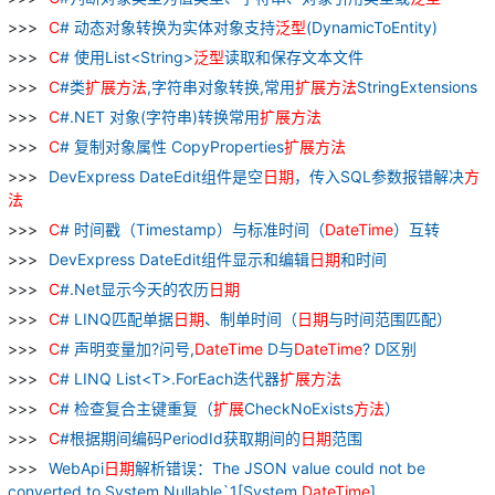
C
# 动态对象转换为实体对象支持
泛
型
(DynamicToEntity)
C
# 使用List<String>
泛
型
读取和保存文本文件
C
#类
扩展
方法
,字符串对象转换,常用
扩展
方法
StringExtensions
C
#.NET 对象(字符串)转换常用
扩展
方法
C
# 复制对象属性 CopyProperties
扩展
方法
DevExpress DateEdit组件是空
日期
，传入SQL参数报错解决
方
法
C
# 时间戳（Timestamp）与标准时间（
DateTime
）互转
DevExpress DateEdit组件显示和编辑
日期
和时间
C
#.Net显示今天的农历
日期
C
# LINQ匹配单据
日期
、制单时间（
日期
与时间范围匹配）
C
# 声明变量加?问号,
DateTime
D与
DateTime
? D区别
C
# LINQ List<T>.ForEach迭代器
扩展
方法
C
# 检查复合主键重复（
扩展
CheckNoExists
方法
）
C
#根据期间编码PeriodId获取期间的
日期
范围
WebApi
日期
解析错误：The JSON value could not be
converted to System.Nullable`1[System.
DateTime
].