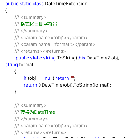
public
static
class
DateTimeExtension
{
///
<summary>
///
格式化日期字符串
///
</summary>
///
<param name="obj"></param>
///
<param name="format"></param>
///
<returns></returns>
public
static
string
ToString(
this
DateTime
?
obj,
string
format)
{
if
(obj
==
null
)
return
""
;
return
((DateTime)obj).ToString(format);
}
///
<summary>
///
转换为DateTime
///
</summary>
///
<param name="obj"></param>
///
<returns></returns>