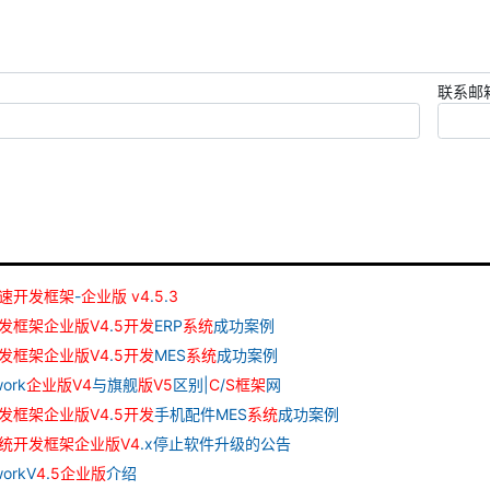
联系邮
速
开发
框架
-
企业
版
v
4
.
5
.
3
发
框架
企业
版
V
4
.
5
开发
ERP
系统
成功案例
发
框架
企业
版
V
4
.
5
开发
MES
系统
成功案例
ork
企业
版
V
4
与旗舰
版
V
5
区别|
C
/
S
框架
网
发
框架
企业
版
V
4
.
5
开发
手机配件MES
系统
成功案例
统
开发
框架
企业
版
V
4
.x停止软件升级的公告
orkV
4
.
5
企业
版
介绍