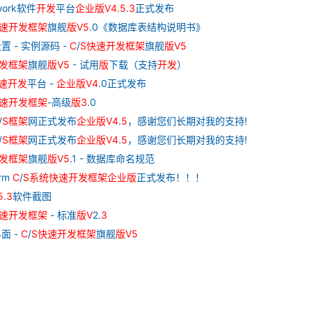
work软件
开发
平台
企业
版
V
4
.
5
.
3
正式发布
速
开发
框架
旗舰
版
V
5
.0《数据库表结构说明书》
置 - 实例源码 -
C
/
S
快速
开发
框架
旗舰
版
V
5
发
框架
旗舰
版
V
5
- 试用
版
下载（支持
开发
）
速
开发
平台 -
企业
版
V
4
.0正式发布
速
开发
框架
-高级
版
3
.0
/
S
框架
网正式发布
企业
版
V
4
.
5
，感谢您们长期对我的支持!
/
S
框架
网正式发布
企业
版
V
4
.
5
，感谢您们长期对我的支持!
发
框架
旗舰
版
V
5
.1 - 数据库命名规范
rm
C
/
S
系统
快速
开发
框架
企业
版
正式发布！！！
5
.
3
软件截图
速
开发
框架
- 标准
版
V
2.
3
面 -
C
/
S
快速
开发
框架
旗舰
版
V
5