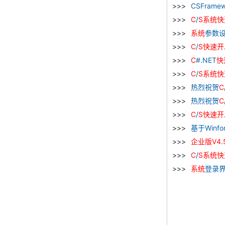
CSFrame
C
/
S
系统
快
系统
参数设
C
/
S
快速
开
C
#.NET
快
C
/
S
系统
快
热烈祝贺
C
热烈祝贺
C
C
/
S
快速
开
基于Winfo
企业
版
V
4
.
C
/
S
系统
快
系统
登录界