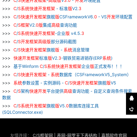
C
/
S
快速
开发
框架
-
高级
版
V
3
.
0
-
开发
环境配置
C
/
S
系统
快速
开发
框架
- 标准
版
V2.
3
C
/
S
快速
开发
框架
旗舰
版
CSFrameworkV6.
0
- VS
开发
环境配置
C
/
S
框架
V2.
0
版
集成
高级
查询功能
C
/
S
系统
快速
开发
框架
-企业
版
v4.5.
3
C
/
S
开发
框架
高级
版
部分源码截图
C
/
S
快速
开发
框架
旗舰
版
-
系统
消息管理
快速
开发
框架
标准
版
V2.
3
-钢铁贸易进销存(ERP
系统
)
基于Winform
C
/
S
系统
快速
开发
框架
企业
版
正式发布！！！
C
/
S
快速
开发
框架
-
系统
数据库（CSFrameworkV5_System）
系统
参数设置 - 实例源码 -
C
/
S
快速
开发
框架
旗舰
版
V5
C
/
S
架构
快速
开发
平台提供
高级
查询功能 - 自定义查询条件搜索
数据
C
/
S
系统
开发
框架
旗舰
版
V5.
0
数据库连接工具
(SQLConnector.exe)
友情连接：
C/S框架网
|
表网-网罗天下表结构
|
喜鹊软件官网