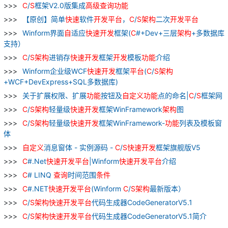
C
/
S
框架V2.0版集成
高级
查询
功能
【原创】简单
快速
软件
开发
平台
，
C
/
S
架构
二次
开发
平台
Winform界面
自
适应
快速
开发
框架(
C
#+Dev+三层
架构
+多数据库
支持）
C
/
S
架构
进销存
快速
开发
框架
开发
模板
功能
介绍
Winform企业级WCF
快速
开发
框架
平台
(
C
/
S
架构
+WCF+DevExpress+SQL多数据库)
关于扩展权限、扩展
功能
按钮及
自
定义
功能
点的命名|
C
/
S
框架网
C
/
S
架构
轻量级
快速
开发
框架WinFramework
架构
图
C
/
S
架构
轻量级
快速
开发
框架WinFramework-
功能
列表及模板窗
体
自
定义
消息窗体 - 实例源码 -
C
/
S
快速
开发
框架旗舰版V5
C
#.Net
快速
开发
平台
|Winform
快速
开发
平台
介绍
C
# LINQ
查询
时间范围
条件
C
#.NET
快速
开发
平台
(Winform
C
/
S
架构
最新版本）
C
/
S
架构
快速
开发
平台
代码生成器CodeGeneratorV5.1
C
/
S
架构
快速
开发
平台
代码生成器CodeGeneratorV5.1简介