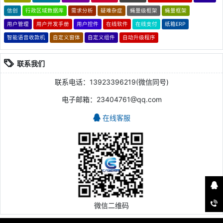
信创
行政区域数据库
需求分析
疑难杂症
蝇量级框架
蝇量框架
用户管理
用户开发手册
用户控件
在线软件
在线支付
纸箱ERP
智能语音收款机
自定义窗体
自定义组件
自动升级程序
联系我们
联系电话：13923396219(微信同号)
电子邮箱：23404761@qq.com
在线客服
微信二维码