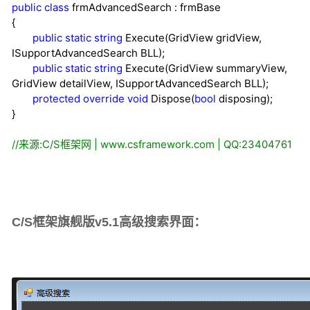
public
class
frmAdvancedSearch : frmBase
{
public
static
string
Execute(GridView gridView,
ISupportAdvancedSearch BLL);
public
static
string
Execute(GridView summaryView,
GridView detailView, ISupportAdvancedSearch BLL);
protected
override
void
Dispose(
bool
disposing);
}
//
来源:C/S框架网 | www.csframework.com | QQ:23404761
C/S框架旗舰版v5.1高级搜索界面：