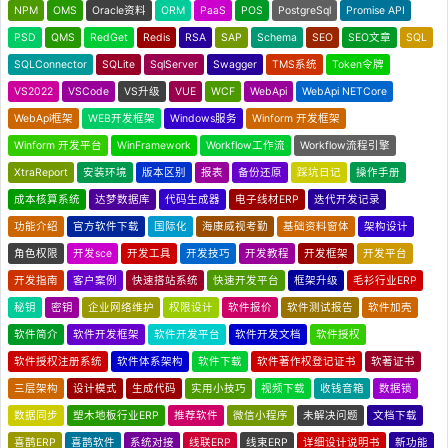
NPM
OMS
Oracle资料
ORM
PaaS
POS
PostgreSql
Promise API
PSD
QMS
RedGet
Redis
RSA
SAP
Schema
SEO
SEO文章
SQL
SQLConnector
SQLite
SqlServer
Swagger
TMS系统
Token令牌
VS2022
VSCode
VS升级
VUE
WCF
WebApi
WebApi NETCore
WebApi框架
WEB开发框架
Windows服务
Winform 开发框架
Winform 开发平台
WinFramework
Workflow工作流
Workflow流程引擎
XtraReport
安装环境
版本区别
报表
备份还原
踩坑日记
操作手册
成本核算系统
达梦数据库
代码生成器
电子线材ERP
迭代开发记录
功能介绍
官方软件下载
国际化
海康威视考勤
基础资料窗体
架构设计
角色权限
开发sce
开发工具
开发技巧
开发教程
开发框架
开发平台
开发指南
客户案例
快速搭站系统
快速开发平台
框架升级
毛衫行业ERP
秘钥
密钥
企业网络维护
权限设计
软件报价
软件测试报告
软件加壳
软件简介
软件开发框架
软件开发平台
软件开发文档
软件授权
软件授权注册系统
软件体系架构
软件下载
软件著作权登记证书
软著证书
三层架构
设计模式
生成代码
实用小技巧
视频下载
收钱音箱
数据锁
数据同步
塑木地板行业ERP
推荐软件
微信小程序
未解决问题
文档下载
喜鹊ERP
喜鹊软件
系统对接
线联ERP
线束ERP
详细设计说明书
新功能