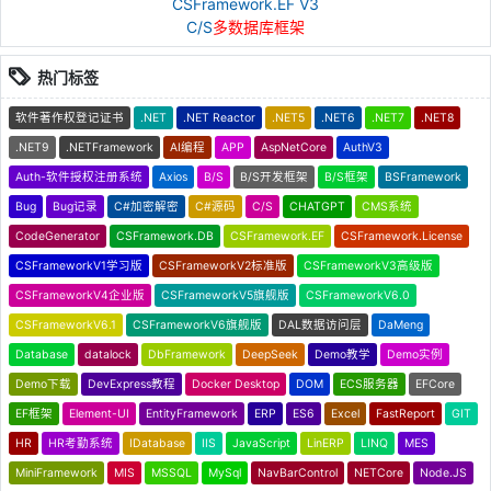
CSFramework.EF V3
C/S
多数据库框架
热门标签
软件著作权登记证书
.NET
.NET Reactor
.NET5
.NET6
.NET7
.NET8
.NET9
.NETFramework
AI编程
APP
AspNetCore
AuthV3
Auth-软件授权注册系统
Axios
B/S
B/S开发框架
B/S框架
BSFramework
Bug
Bug记录
C#加密解密
C#源码
C/S
CHATGPT
CMS系统
CodeGenerator
CSFramework.DB
CSFramework.EF
CSFramework.License
CSFrameworkV1学习版
CSFrameworkV2标准版
CSFrameworkV3高级版
CSFrameworkV4企业版
CSFrameworkV5旗舰版
CSFrameworkV6.0
CSFrameworkV6.1
CSFrameworkV6旗舰版
DAL数据访问层
DaMeng
Database
datalock
DbFramework
DeepSeek
Demo教学
Demo实例
Demo下载
DevExpress教程
Docker Desktop
DOM
ECS服务器
EFCore
EF框架
Element-UI
EntityFramework
ERP
ES6
Excel
FastReport
GIT
HR
HR考勤系统
IDatabase
IIS
JavaScript
LinERP
LINQ
MES
MiniFramework
MIS
MSSQL
MySql
NavBarControl
NETCore
Node.JS