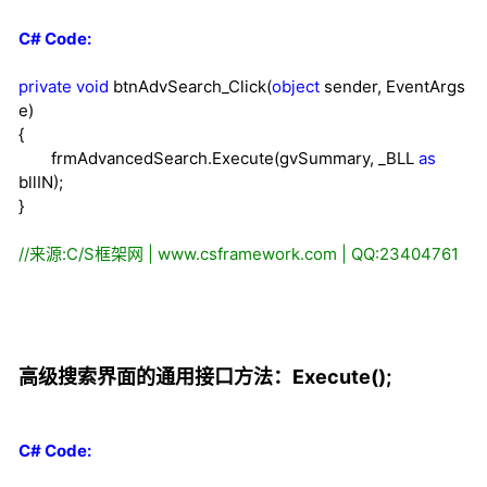
C# Code:
private
void
btnAdvSearch_Click(
object
sender, EventArgs
e)
{
frmAdvancedSearch.Execute(gvSummary, _BLL
as
bllIN);
}
//
来源:C/S框架网 | www.csframework.com | QQ:23404761
高级搜索界面的通用接口方法：Execute();
C# Code: