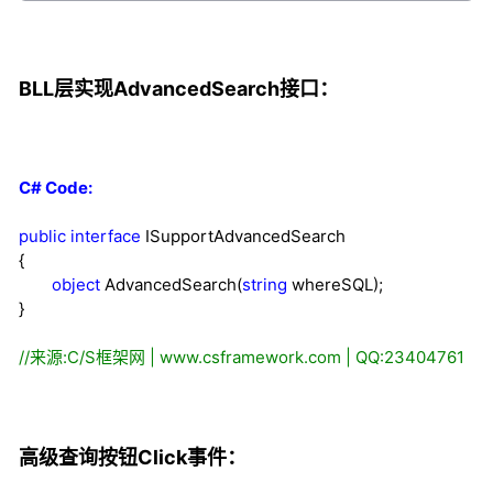
BLL层实现AdvancedSearch接口：
C# Code:
public
interface
ISupportAdvancedSearch
{
object
AdvancedSearch(
string
whereSQL);
}
//
来源:C/S框架网 | www.csframework.com | QQ:23404761
高级查询按钮Click事件：