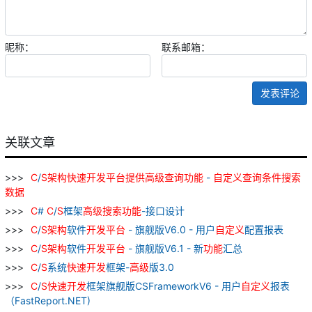
昵称：
联系邮箱：
发表评论
关联文章
C
/
S
架构
快速
开发
平台
提供
高级
查询
功能
-
自
定义
查询
条件
搜索
数据
C
#
C
/
S
框架
高级
搜索
功能
-接口设计
C
/
S
架构
软件
开发
平台
- 旗舰版V6.0 - 用户
自
定义
配置报表
C
/
S
架构
软件
开发
平台
- 旗舰版V6.1 - 新
功能
汇总
C
/
S
系统
快速
开发
框架-
高级
版3.0
C
/
S
快速
开发
框架旗舰版CSFrameworkV6 - 用户
自
定义
报表
（FastReport.NET)