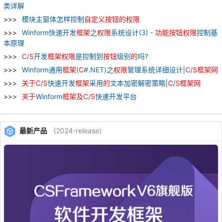
类详解
模块主窗体怎样控制
自
定义
按钮
的
权限
Winform快速开发
框架
之
权限
系统设计(3) -
功能
按钮
权限
控制基
本原理
C
/
S
开发
框架
权限
是控制到
按钮
级别
的
吗?
Winform通用
框架
(
C
#.NET)之
权限
管理系统详细设计|
C
/
S
框架
网
关于
C
/
S
快速开发
框架
采用
的
文本加密解密策略|
C
/
S
框架
网
关于
Winform
框架
及
C
/
S
快速开发平台
最新产品
(2024-release)