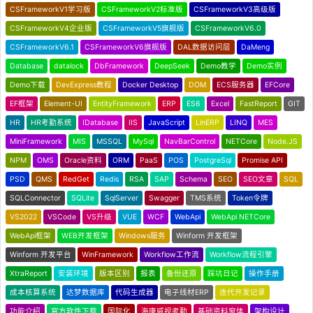
CSFrameworkV1学习版
CSFrameworkV2标准版
CSFrameworkV3高级版
CSFrameworkV4企业版
CSFrameworkV5旗舰版
CSFrameworkV6.0
CSFrameworkV6.1
CSFrameworkV6旗舰版
DAL数据访问层
DaMeng
Database
datalock
DbFramework
DeepSeek
Demo教学
Demo实例
Demo下载
DevExpress教程
Docker Desktop
DOM
ECS服务器
EFCore
EF框架
Element-UI
EntityFramework
ERP
ES6
Excel
FastReport
GIT
HR
HR考勤系统
IDatabase
IIS
JavaScript
LinERP
LINQ
MES
MiniFramework
MIS
MSSQL
MySql
NavBarControl
NETCore
Node.JS
NPM
OMS
Oracle资料
ORM
PaaS
POS
PostgreSql
Promise API
PSD
QMS
RedGet
Redis
RSA
SAP
Schema
SEO
SEO文章
SQL
SQLConnector
SQLite
SqlServer
Swagger
TMS系统
Token令牌
VS2022
VSCode
VS升级
VUE
WCF
WebApi
WebApi NETCore
WebApi框架
WEB开发框架
Windows服务
Winform 开发框架
Winform 开发平台
WinFramework
Workflow工作流
Workflow流程引擎
XtraReport
安装环境
版本区别
报表
备份还原
踩坑日记
操作手册
成本核算系统
达梦数据库
代码生成器
电子线材ERP
迭代开发记录
功能介绍
官方软件下载
国际化
海康威视考勤
基础资料窗体
架构设计