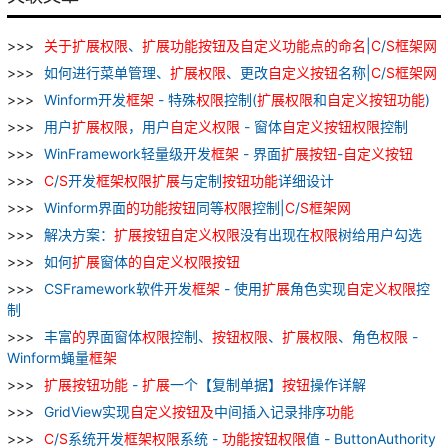
关于
扩展
权限
、
扩展
功能
按钮
及
自
定义
功能
点
的
命名
|
C
/
S
框架
网
如何进行菜单管理、
扩展
权限
、更改
自
定义
按钮
名称|
C
/
S
框架
网
Winform开发
框架
- 特殊
权限
控制(
扩展
权限
和
自
定义
按钮
功能
)
用户
扩展
权限
，用户
自
定义
权限
- 窗体
自
定义
按钮
权限
控制
WinFramework轻量级开发
框架
- 界面
扩展
按钮
-
自
定义
按钮
C
/
S
开发
框架
权限
扩展
与定制
按钮
功能
详细设计
Winform界面
的
功能
按钮
同等
权限
控制|
C
/
S
框架
网
解决方案：
扩展
按钮
自
定义
权限
没有出现在
权限
树给用户勾选
如何
扩展
窗体
的
自
定义
权限
按钮
CSFramework软件开发
框架
- 使用
扩展
角色实现
自
定义
权限
控
制
丰富
的
界面窗体
权限
控制、
按钮
权限
、
扩展
权限
、角色
权限
-
Winform蝇量
框架
扩展
按钮
功能
-
扩展
一个【复制单据】
按钮
操作详解
GridView实现
自
定义
按钮
及
中间插入记录排序
功能
C
/
S
系统开发
框架
权限
系统 -
功能
按钮
权限
值 - ButtonAuthority