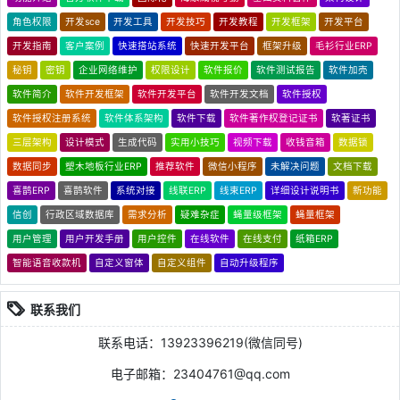
角色权限
开发sce
开发工具
开发技巧
开发教程
开发框架
开发平台
开发指南
客户案例
快速搭站系统
快速开发平台
框架升级
毛衫行业ERP
秘钥
密钥
企业网络维护
权限设计
软件报价
软件测试报告
软件加壳
软件简介
软件开发框架
软件开发平台
软件开发文档
软件授权
软件授权注册系统
软件体系架构
软件下载
软件著作权登记证书
软著证书
三层架构
设计模式
生成代码
实用小技巧
视频下载
收钱音箱
数据锁
数据同步
塑木地板行业ERP
推荐软件
微信小程序
未解决问题
文档下载
喜鹊ERP
喜鹊软件
系统对接
线联ERP
线束ERP
详细设计说明书
新功能
信创
行政区域数据库
需求分析
疑难杂症
蝇量级框架
蝇量框架
用户管理
用户开发手册
用户控件
在线软件
在线支付
纸箱ERP
智能语音收款机
自定义窗体
自定义组件
自动升级程序
联系我们
联系电话：13923396219(微信同号)
电子邮箱：23404761@qq.com