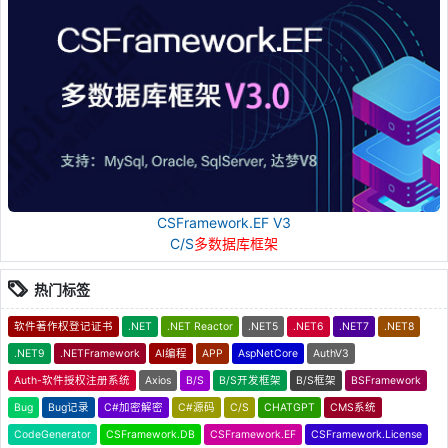
CSFramework.EF V3
C/S
多数据库框架
热门标签
软件著作权登记证书
.NET
.NET Reactor
.NET5
.NET6
.NET7
.NET8
.NET9
.NETFramework
AI编程
APP
AspNetCore
AuthV3
Auth-软件授权注册系统
Axios
B/S
B/S开发框架
B/S框架
BSFramework
Bug
Bug记录
C#加密解密
C#源码
C/S
CHATGPT
CMS系统
CodeGenerator
CSFramework.DB
CSFramework.EF
CSFramework.License