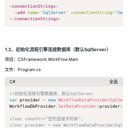
Copy
<
connectionStrings
>
<
add
name
=
"
SqlServer
"
connectionString
=
"
Serv
</
connectionStrings
>
1.2、初始化流程引擎连接数据库（默认SqlServer）
项目：CSFramework.WorkFlow.Main
文件：Program.cs
C#
全选
Copy
//初始化流程引擎数据库，默认SqlServer            
var
 provider 
=
new
WorkflowDataProviderSqlServ
WorkflowDbProvider
.
SetDataProvider
(
provider
)
;
//var connStr="您的连接字符串";
//var provider = new WorkflowDataProviderSqlSe