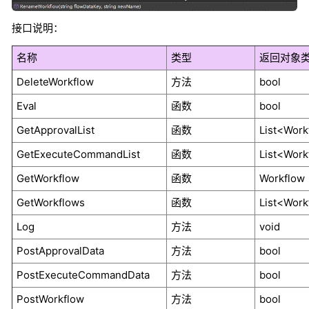
接口说明：
名称
类型
返回对象
DeleteWorkflow
方法
bool
Eval
函数
bool
GetApprovalList
函数
List<Work
GetExecuteCommandList
函数
List<Wor
GetWorkflow
函数
Workflow
GetWorkflows
函数
List<Work
Log
方法
void
PostApprovalData
方法
bool
PostExecuteCommandData
方法
bool
PostWorkflow
方法
bool