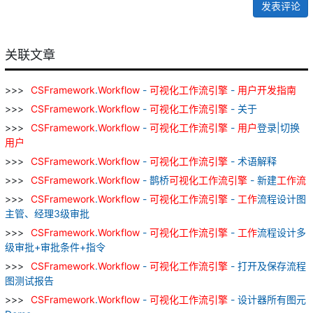
发表评论
关联文章
CSFramework
.
Workflow
-
可
视
化
工作
流
引擎
-
用户
开发
指南
CSFramework
.
Workflow
-
可
视
化
工作
流
引擎
- 关于
CSFramework
.
Workflow
-
可
视
化
工作
流
引擎
-
用户
登录|切换
用户
CSFramework
.
Workflow
-
可
视
化
工作
流
引擎
- 术语解释
CSFramework
.
Workflow
- 鹊桥
可
视
化
工作
流
引擎
- 新建
工作
流
CSFramework
.
Workflow
-
可
视
化
工作
流
引擎
-
工作
流程设计图
主管、经理3级审批
CSFramework
.
Workflow
-
可
视
化
工作
流
引擎
-
工作
流程设计多
级审批+审批条件+指令
CSFramework
.
Workflow
-
可
视
化
工作
流
引擎
- 打开及保存流程
图测试报告
CSFramework
.
Workflow
-
可
视
化
工作
流
引擎
- 设计器所有图元