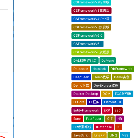
CSFrameworkV2标准版
CSFrameworkV3高级版
CSFrameworkV4企业版
CSFrameworkV5旗舰版
CSFrameworkV6.0
CSFrameworkV6.1
CSFrameworkV6旗舰版
DAL数据访问层
DaMeng
Database
datalock
DbFramework
DeepSeek
Demo教学
Demo实例
Demo下载
DevExpress教程
Docker Desktop
DOM
ECS服务器
EFCore
EF框架
Element-UI
EntityFramework
ERP
ES6
Excel
FastReport
GIT
HR
HR考勤系统
IDatabase
IIS
JavaScript
LinERP
LINQ
MES