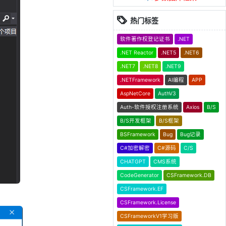
热门标签
软件著作权登记证书
.NET
.NET Reactor
.NET5
.NET6
.NET7
.NET8
.NET9
.NETFramework
AI编程
APP
AspNetCore
AuthV3
Auth-软件授权注册系统
Axios
B/S
B/S开发框架
B/S框架
BSFramework
Bug
Bug记录
C#加密解密
C#源码
C/S
CHATGPT
CMS系统
CodeGenerator
CSFramework.DB
CSFramework.EF
CSFramework.License
CSFrameworkV1学习版