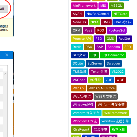
MiniFramework
MIS
MSSQL
MySql
NavBarControl
NETCore
Node.JS
NPM
OMS
Oracle资料
ORM
PaaS
POS
PostgreSql
Promise API
PSD
QMS
RedGet
Redis
RSA
SAP
Schema
SEO
SEO文章
SQL
SQLConnector
SQLite
SqlServer
Swagger
TMS系统
Token令牌
VS2022
VSCode
VS升级
VUE
WCF
WebApi
WebApi NETCore
WebApi框架
WEB开发框架
Windows服务
Winform 开发框架
Winform 开发平台
WinFramework
Workflow工作流
Workflow流程引擎
XtraReport
安装环境
版本区别