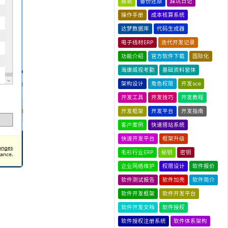
报表
备份还原
踩坑日记
操作手册
成本核算系统
达梦数据库
代码生成器
电子线材ERP
迭代开发记录
功能介绍
官方软件下载
国际化
海康威视考勤
基础资料窗体
架构设计
角色权限
开发sce
开发工具
开发技巧
开发教程
开发框架
开发平台
开发指南
客户案例
快速搭站系统
快速开发平台
框架升级
毛衫行业ERP
秘钥
密钥
企业网络维护
权限设计
软件报价
软件测试报告
软件加壳
软件简介
软件开发框架
软件开发平台
软件开发文档
软件授权
软件授权注册系统
软件体系架构