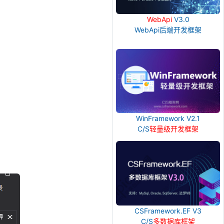
WebApi
V3.0
WebApi后端开发框架
WinFramework V2.1
C/S
轻量级开发框架
CSFramework.EF V3
C/S
多数据库框架