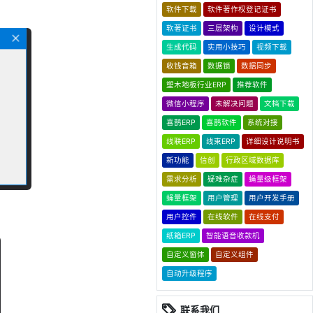
软件下载
软件著作权登记证书
软著证书
三层架构
设计模式
生成代码
实用小技巧
视频下载
收钱音箱
数据锁
数据同步
塑木地板行业ERP
推荐软件
微信小程序
未解决问题
文档下载
喜鹊ERP
喜鹊软件
系统对接
线联ERP
线束ERP
详细设计说明书
新功能
信创
行政区域数据库
需求分析
疑难杂症
蝇量级框架
蝇量框架
用户管理
用户开发手册
用户控件
在线软件
在线支付
纸箱ERP
智能语音收款机
自定义窗体
自定义组件
自动升级程序
联系我们