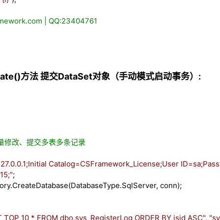
ework.com | QQ:23404761
date()方法 提交DataSet对象
（手动模式启动事务）:
，批量修改、提交多表多条记录
27.0.0.1;Initial Catalog=CSFramework_License;User ID=sa;Passw
15;
"
;
ry.CreateDatabase(DatabaseType.SqlServer, conn);
 TOP 10 * FROM dbo.sys_RegisterLog ORDER BY isid ASC
"
,
"
sy