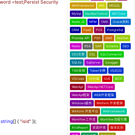
ord =test;Persist Security
MiniFramework
MIS
MSSQL
MySql
NavBarControl
NETCore
Node.JS
NPM
OMS
Oracle资料
ORM
PaaS
POS
PostgreSql
Promise API
PSD
QMS
RedGet
Redis
RSA
SAP
Schema
SEO
SEO文章
SQL
SQLConnector
SQLite
SqlServer
Swagger
TMS系统
Token令牌
VS2022
VSCode
VS升级
VUE
WCF
WebApi
WebApi NETCore
WebApi框架
WEB开发框架
Windows服务
Winform 开发框架
Winform 开发平台
WinFramework
Workflow工作流
Workflow流程引擎
string
[] {
"
isid
"
});
XtraReport
安装环境
版本区别