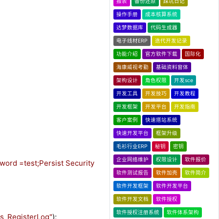
报表
备份还原
踩坑日记
操作手册
成本核算系统
达梦数据库
代码生成器
电子线材ERP
迭代开发记录
功能介绍
官方软件下载
国际化
海康威视考勤
基础资料窗体
架构设计
角色权限
开发sce
开发工具
开发技巧
开发教程
开发框架
开发平台
开发指南
客户案例
快速搭站系统
快速开发平台
框架升级
毛衫行业ERP
秘钥
密钥
企业网络维护
权限设计
软件报价
ord =test;Persist Security
软件测试报告
软件加壳
软件简介
软件开发框架
软件开发平台
软件开发文档
软件授权
软件授权注册系统
软件体系架构
s_RegisterLog
"
);