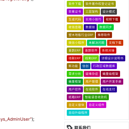
软件下载
软件著作权登记证书
软著证书
三层架构
设计模式
生成代码
实用小技巧
视频下载
收钱音箱
数据锁
数据同步
塑木地板行业ERP
推荐软件
微信小程序
未解决问题
文档下载
喜鹊ERP
喜鹊软件
系统对接
线联ERP
线束ERP
详细设计说明书
新功能
信创
行政区域数据库
需求分析
疑难杂症
蝇量级框架
蝇量框架
用户管理
用户开发手册
用户控件
在线软件
在线支付
纸箱ERP
智能语音收款机
自定义窗体
自定义组件
自动升级程序
sys_AdminUser
"
);
联系我们