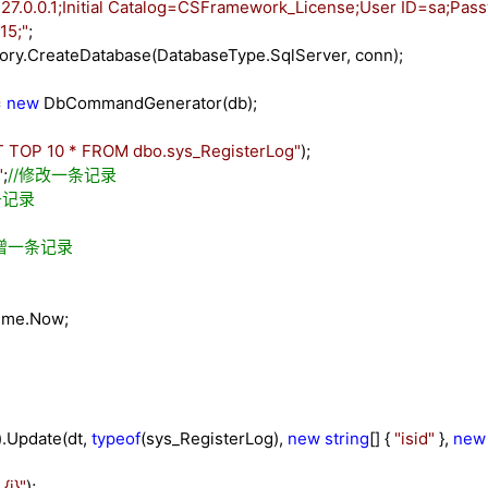
27.0.0.1;Initial Catalog=CSFramework_License;User ID=sa;Passw
15;
"
;
ry.CreateDatabase(DatabaseType.SqlServer, conn);
=
new
DbCommandGenerator(db);
 TOP 10 * FROM dbo.sys_RegisterLog
"
);
"
;
//
修改一条记录
条记录
增一条记录
ime.Now;
.Update(dt,
typeof
(sys_RegisterLog),
new
string
[] {
"
isid
"
},
new
i}
"
);