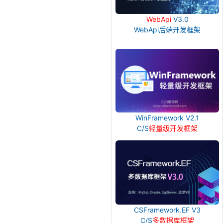
WebApi
V3.0
WebApi后端开发框架
WinFramework V2.1
C/S
轻量级开发框架
CSFramework.EF V3
C/S
多数据库框架