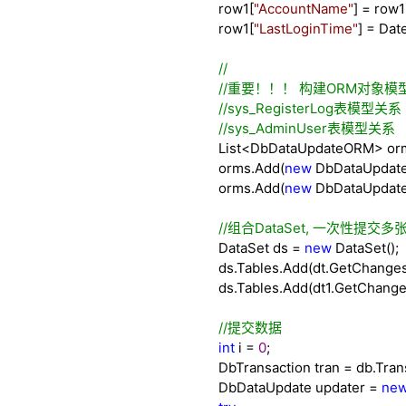
row1[
"
AccountName
"
]
=
row1
row1[
"
LastLoginTime
"
]
=
Dat
//
//
重要！！！ 构建ORM对象模
//
sys_RegisterLog表模型关系
//
sys_AdminUser表模型关系
List
<
DbDataUpdateORM
>
or
orms.Add(
new
DbDataUpdat
orms.Add(
new
DbDataUpdat
//
组合DataSet, 一次性提交多
DataSet ds
=
new
DataSet();
ds.Tables.Add(dt.GetChanges(
ds.Tables.Add(dt1.GetChanges
//
提交数据
int
i
=
0
;
DbTransaction tran
=
db.Tran
DbDataUpdate updater
=
ne