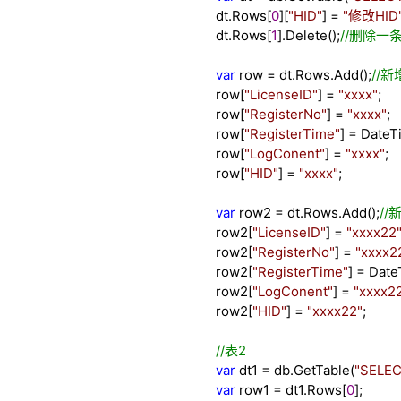
dt.Rows[
0
][
"
HID
"
]
=
"
修改HID
dt.Rows[
1
].Delete();
//
删除一
var
row
=
dt.Rows.Add();
//
新
row[
"
LicenseID
"
]
=
"
xxxx
"
;
row[
"
RegisterNo
"
]
=
"
xxxx
"
;
row[
"
RegisterTime
"
]
=
DateT
row[
"
LogConent
"
]
=
"
xxxx
"
;
row[
"
HID
"
]
=
"
xxxx
"
;
var
row2
=
dt.Rows.Add();
//
row2[
"
LicenseID
"
]
=
"
xxxx22
row2[
"
RegisterNo
"
]
=
"
xxxx2
row2[
"
RegisterTime
"
]
=
Date
row2[
"
LogConent
"
]
=
"
xxxx2
row2[
"
HID
"
]
=
"
xxxx22
"
;
//
表2
var
dt1
=
db.GetTable(
"
SELEC
var
row1
=
dt1.Rows[
0
];