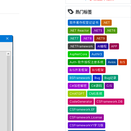
热门标签
软件著作权登记证书
.NET
.NET Reactor
.NET5
.NET6
.NET7
.NET8
.NET9
.NETFramework
AI编程
APP
AspNetCore
AuthV3
Auth-软件授权注册系统
Axios
B/S
B/S开发框架
B/S框架
BSFramework
Bug
Bug记录
C#加密解密
C#源码
C/S
CHATGPT
CMS系统
CodeGenerator
CSFramework.DB
CSFramework.EF
CSFramework.License
CSFrameworkV1学习版