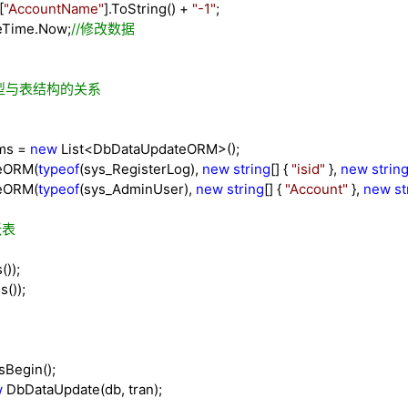
[
"
AccountName
"
].ToString() +
"
-1
"
;
eTime.Now;
//
修改数据
型与表结构的关系
ms
=
new
List
<
DbDataUpdateORM
>
();
eORM(
typeof
(sys_RegisterLog),
new
string
[] {
"
isid
"
},
new
strin
eORM(
typeof
(sys_AdminUser),
new
string
[] {
"
Account
"
},
new
st
张表
));
());
sBegin();
w
DbDataUpdate(db, tran);