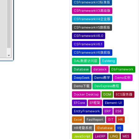
CSFrameworkV2标准版
CSFrameworkV3高级版
CSFrameworkV4企业版
CSFrameworkV5旗舰版
CSFrameworkV6.0
CSFrameworkV6.1
CSFrameworkV6旗舰版
DAL数据访问层
DaMeng
Database
datalock
DbFramework
DeepSeek
Demo教学
Demo实例
Demo下载
DevExpress教程
Docker Desktop
DOM
ECS服务器
EFCore
EF框架
Element-UI
EntityFramework
ERP
ES6
Excel
FastReport
GIT
HR
HR考勤系统
IDatabase
IIS
JavaScript
LinERP
LINQ
MES