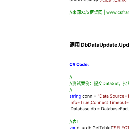
//
来源:C/S框架网 | www.csfram
调用 DbDataUpdate.Up
C# Code:
//
//
测试案例：提交DataSet
//
string
conn
=
"
Data Source=1
Info=True;Connect Timeout=
IDatabase db
=
DatabaseFacto
//
表1
var
dt
=
db.GetTable(
"
SELECT