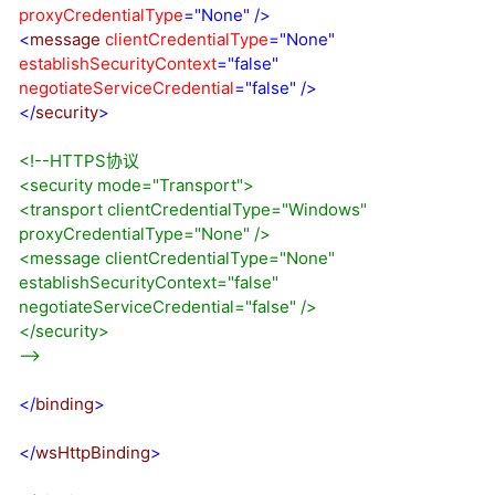
proxyCredentialType
="None"
/>
<
message
clientCredentialType
="None"
establishSecurityContext
="false"
negotiateServiceCredential
="false"
/>
</
security
>
<!--
HTTPS协议
<security mode="Transport">
<transport clientCredentialType="Windows"
proxyCredentialType="None" />
<message clientCredentialType="None"
establishSecurityContext="false"
negotiateServiceCredential="false" />
</security>
-->
</
binding
>
</
wsHttpBinding
>