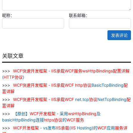
昵称：
联系邮箱：
发表评论
关联文章
WCF
快速
开发
框架
-
IIS
承载
WCF
服务
wsHttpBindings
配置
详解
(
HTTP
协议
)
WCF
快速
开发
框架
-
IIS
承载
WCF
http
协议
BasicTcpBinding
配
置
详解
WCF
快速
开发
框架
-
IIS
承载
WCF
net.tcp
协议
NetTcpBinding
配
置
详解
【原创】
WCF
开发
框架
- 采用
wsHttpBinding
及
basicHttpBinding连接
https
协议
的
WCF
服务
WCF
开发
框架
- vs发布
IIS
承载
(
IIS
Hosting)的
WCF
应用
服务
详