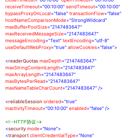
receiveTimeout
="00:10:00"
sendTimeout
="00:10:00"
bypassProxyOnLocal
="false"
transactionFlow
="false"
hostNameComparisonMode
="StrongWildcard"
maxBufferPoolSize
="2147483647"
maxReceivedMessageSize
="2147483647"
messageEncoding
="Text"
textEncoding
="utf-8"
useDefaultWebProxy
="true"
allowCookies
="false"
>
<
readerQuotas
maxDepth
="2147483647"
maxStringContentLength
="2147483647"
maxArrayLength
="2147483647"
maxBytesPerRead
="2147483647"
maxNameTableCharCount
="2147483647"
/>
<
reliableSession
ordered
="true"
inactivityTimeout
="00:10:00"
enabled
="false"
/>
<!--
HTTP协议
-->
<
security
mode
="None"
>
<
transport
clientCredentialType
="None"