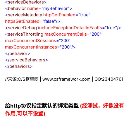
<
serviceBehaviors
>
<
behavior
name
="myBehavior"
>
<
serviceMetadata
httpGetEnabled
="true"
httpsGetEnabled
="false"
/>
<
serviceDebug
includeExceptionDetailInFaults
="true"
/>
<
serviceThrottling
maxConcurrentCalls
="200"
maxConcurrentSessions
="200"
maxConcurrentInstances
="200"
/>
</
behavior
>
</
serviceBehaviors
>
</
behaviors
>
//来源:C/S框架网 | www.csframework.com | QQ:23404761
给http协议指定默认的绑定类型
(经测试，好像没有
作用,可以不设置)