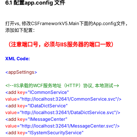
6.1 配置app.config 文件
打开vs, 修改CSFrameworkV5.Main下面的App.config文件，
添加如下配置：
（注意端口号，必须与IIS服务器的端口一致）
XML Code:
<
appSettings
>
<!--
IIS承载的WCF服务地址（HTTP）协议, 本地测试
-->
<
add
key
="ICommonService"
value
="http://localhost:32641/CommonService.svc"
/>
<
add
key
="IDataDictService"
value
="http://localhost:32641/DataDictService.svc"
/>
<
add
key
="IMessageCenter"
value
="http://localhost:32641/MessageCenter.svc"
/>
<
add
key
="ISystemSecurityService"