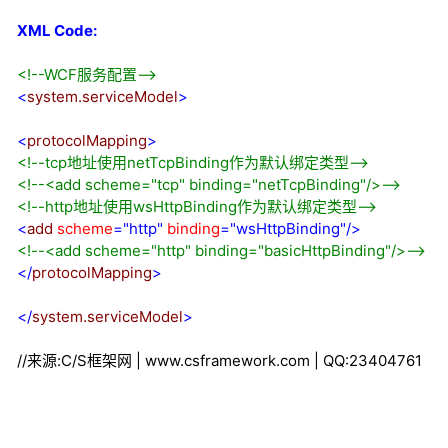
XML Code:
<!--
WCF服务配置
-->
<
system.serviceModel
>
<
protocolMapping
>
<!--
tcp地址使用netTcpBinding作为默认绑定类型
-->
<!--
<add scheme="tcp" binding="netTcpBinding"/>
-->
<!--
http地址使用wsHttpBinding作为默认绑定类型
-->
<
add
scheme
="http"
binding
="wsHttpBinding"
/>
<!--
<add scheme="http" binding="basicHttpBinding"/>
-->
</
protocolMapping
>
</
system.serviceModel
>
//来源:C/S框架网 | www.csframework.com | QQ:23404761