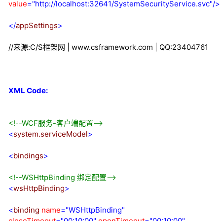
value
="http://localhost:32641/SystemSecurityService.svc"
/>
</
appSettings
>
//来源:C/S框架网 | www.csframework.com | QQ:23404761
XML Code:
<!--
WCF服务-客户端配置
-->
<
system.serviceModel
>
<
bindings
>
<!--
WSHttpBinding 绑定配置
-->
<
wsHttpBinding
>
<
binding
name
="WSHttpBinding"
closeTimeout
="00:10:00"
openTimeout
="00:10:00"