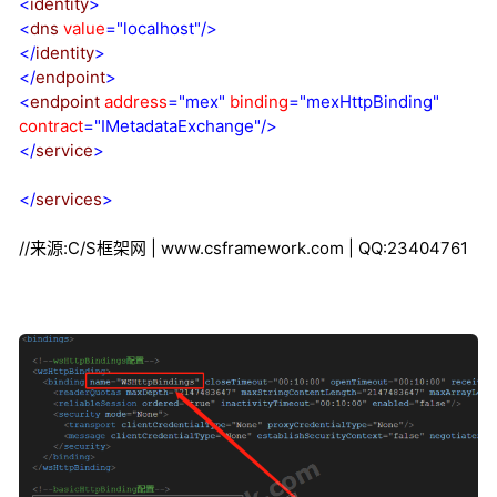
<
identity
>
<
dns
value
="localhost"
/>
</
identity
>
</
endpoint
>
<
endpoint
address
="mex"
binding
="mexHttpBinding"
contract
="IMetadataExchange"
/>
</
service
>
</
services
>
//来源:C/S框架网 | www.csframework.com | QQ:23404761