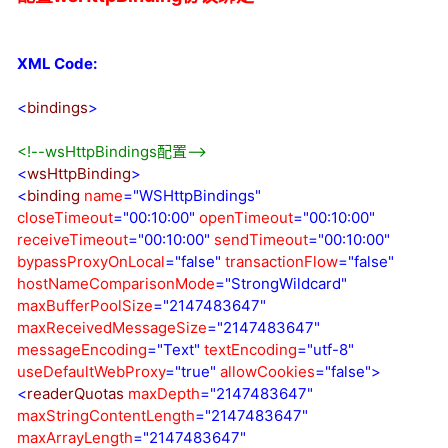
XML Code:
<
bindings
>
<!--
wsHttpBindings配置
-->
<
wsHttpBinding
>
<
binding
name
="WSHttpBindings"
closeTimeout
="00:10:00"
openTimeout
="00:10:00"
receiveTimeout
="00:10:00"
sendTimeout
="00:10:00"
bypassProxyOnLocal
="false"
transactionFlow
="false"
hostNameComparisonMode
="StrongWildcard"
maxBufferPoolSize
="2147483647"
maxReceivedMessageSize
="2147483647"
messageEncoding
="Text"
textEncoding
="utf-8"
useDefaultWebProxy
="true"
allowCookies
="false"
>
<
readerQuotas
maxDepth
="2147483647"
maxStringContentLength
="2147483647"
maxArrayLength
="2147483647"