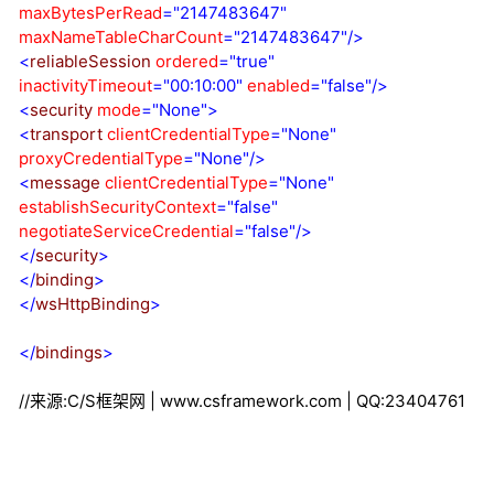
maxBytesPerRead
="2147483647"
maxNameTableCharCount
="2147483647"
/>
<
reliableSession
ordered
="true"
inactivityTimeout
="00:10:00"
enabled
="false"
/>
<
security
mode
="None"
>
<
transport
clientCredentialType
="None"
proxyCredentialType
="None"
/>
<
message
clientCredentialType
="None"
establishSecurityContext
="false"
negotiateServiceCredential
="false"
/>
</
security
>
</
binding
>
</
wsHttpBinding
>
</
bindings
>
//来源:C/S框架网 | www.csframework.com | QQ:23404761