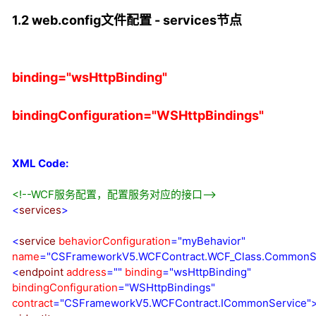
1.2
web.config文件配置 - services节点
binding="wsHttpBinding"
bindingConfiguration="WSHttpBindings"
XML Code:
<!--
WCF服务配置，配置服务对应的接口
-->
<
services
>
<
service
behaviorConfiguration
="myBehavior"
name
="CSFrameworkV5.WCFContract.WCF_Class.CommonSe
<
endpoint
address
=""
binding
="wsHttpBinding"
bindingConfiguration
="WSHttpBindings"
contract
="CSFrameworkV5.WCFContract.ICommonService"