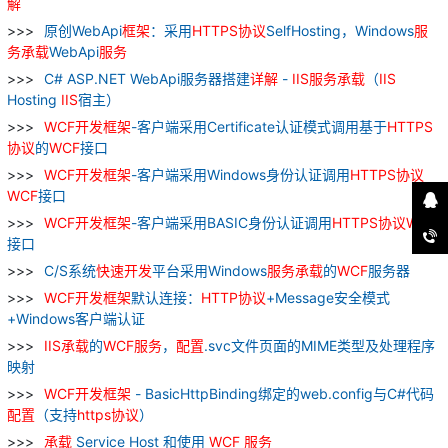
解
原创WebApi
框架
：采用
HTTPS
协议
SelfHosting，Windows
服
务
承载
WebApi
服务
C# ASP.NET WebApi服务器搭建
详解
-
IIS
服务
承载
（
IIS
Hosting
IIS
宿主）
WCF
开发
框架
-客户端采用Certificate认证模式调用基于
HTTPS
协议
的
WCF
接口
WCF
开发
框架
-客户端采用Windows身份认证调用
HTTPS
协议
WCF
接口
WCF
开发
框架
-客户端采用BASIC身份认证调用
HTTPS
协议
WCF
接口
C/S系统
快速
开发
平台采用Windows
服务
承载
的
WCF
服务器
WCF
开发
框架
默认连接：
HTTP
协议
+Message安全模式
+Windows客户端认证
IIS
承载
的
WCF
服务
，
配置
.svc文件页面的MIME类型及处理程序
映射
WCF
开发
框架
- BasicHttpBinding绑定的web.config与C#代码
配置
（支持
https
协议
）
承载
Service Host 和使用
WCF
服务