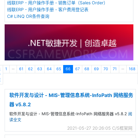
线联ERP - 用户操作手册 - 销售订单（Sales Order）
线联ERP - 用户操作手册 - 客户费用登记表
C# LINQ OR条件查询
上
1
···
61
62
63
64
65
66
67
68
69
70
71
···
168
一
页
软件开发与设计 - MIS-管理信息系统-InfoPath 网络服务
器 v5.8.2
软件开发与设计 - MIS-管理信息系统-InfoPath 网络服务器 v5.8.2
阅
读全文
2021-05-27 20:26:05
C/S框架网