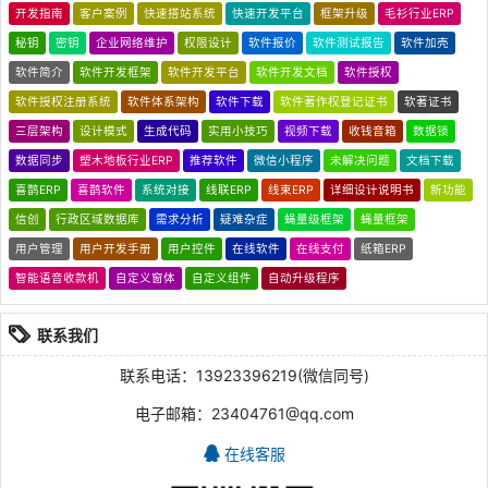
开发指南
客户案例
快速搭站系统
快速开发平台
框架升级
毛衫行业ERP
秘钥
密钥
企业网络维护
权限设计
软件报价
软件测试报告
软件加壳
软件简介
软件开发框架
软件开发平台
软件开发文档
软件授权
软件授权注册系统
软件体系架构
软件下载
软件著作权登记证书
软著证书
三层架构
设计模式
生成代码
实用小技巧
视频下载
收钱音箱
数据锁
数据同步
塑木地板行业ERP
推荐软件
微信小程序
未解决问题
文档下载
喜鹊ERP
喜鹊软件
系统对接
线联ERP
线束ERP
详细设计说明书
新功能
信创
行政区域数据库
需求分析
疑难杂症
蝇量级框架
蝇量框架
用户管理
用户开发手册
用户控件
在线软件
在线支付
纸箱ERP
智能语音收款机
自定义窗体
自定义组件
自动升级程序
联系我们
联系电话：13923396219(微信同号)
电子邮箱：23404761@qq.com
在线客服