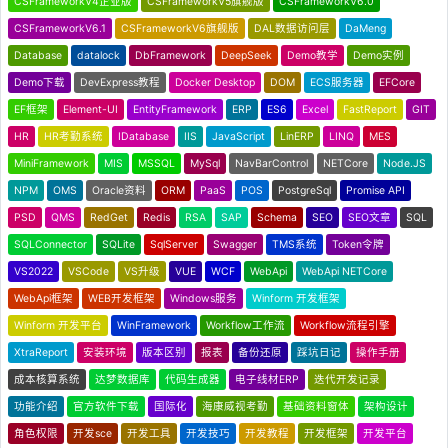
CSFrameworkV4企业版
CSFrameworkV5旗舰版
CSFrameworkV6.0
CSFrameworkV6.1
CSFrameworkV6旗舰版
DAL数据访问层
DaMeng
Database
datalock
DbFramework
DeepSeek
Demo教学
Demo实例
Demo下载
DevExpress教程
Docker Desktop
DOM
ECS服务器
EFCore
EF框架
Element-UI
EntityFramework
ERP
ES6
Excel
FastReport
GIT
HR
HR考勤系统
IDatabase
IIS
JavaScript
LinERP
LINQ
MES
MiniFramework
MIS
MSSQL
MySql
NavBarControl
NETCore
Node.JS
NPM
OMS
Oracle资料
ORM
PaaS
POS
PostgreSql
Promise API
PSD
QMS
RedGet
Redis
RSA
SAP
Schema
SEO
SEO文章
SQL
SQLConnector
SQLite
SqlServer
Swagger
TMS系统
Token令牌
VS2022
VSCode
VS升级
VUE
WCF
WebApi
WebApi NETCore
WebApi框架
WEB开发框架
Windows服务
Winform 开发框架
Winform 开发平台
WinFramework
Workflow工作流
Workflow流程引擎
XtraReport
安装环境
版本区别
报表
备份还原
踩坑日记
操作手册
成本核算系统
达梦数据库
代码生成器
电子线材ERP
迭代开发记录
功能介绍
官方软件下载
国际化
海康威视考勤
基础资料窗体
架构设计
角色权限
开发sce
开发工具
开发技巧
开发教程
开发框架
开发平台