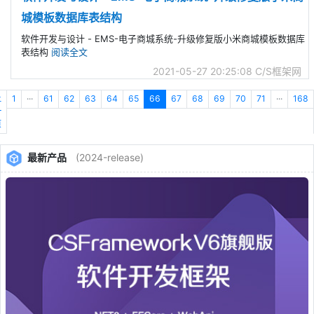
城模板数据库表结构
软件开发与设计 - EMS-电子商城系统-升级修复版小米商城模板数据库
表结构
阅读全文
2021-05-27 20:25:08
C/S框架网
上
1
···
61
62
63
64
65
66
67
68
69
70
71
···
168
一
页
最新产品
(2024-release)