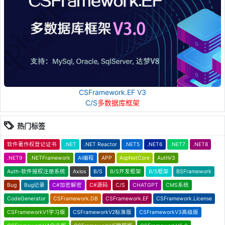
CSFramework.EF V3
C/S
多数据库框架
热门标签
软件著作权登记证书
.NET
.NET Reactor
.NET5
.NET6
.NET7
.NET8
.NET9
.NETFramework
AI编程
APP
AspNetCore
AuthV3
Auth-软件授权注册系统
Axios
B/S
B/S开发框架
B/S框架
BSFramework
Bug
Bug记录
C#加密解密
C#源码
C/S
CHATGPT
CMS系统
CodeGenerator
CSFramework.DB
CSFramework.EF
CSFramework.License
CSFrameworkV1学习版
CSFrameworkV2标准版
CSFrameworkV3高级版