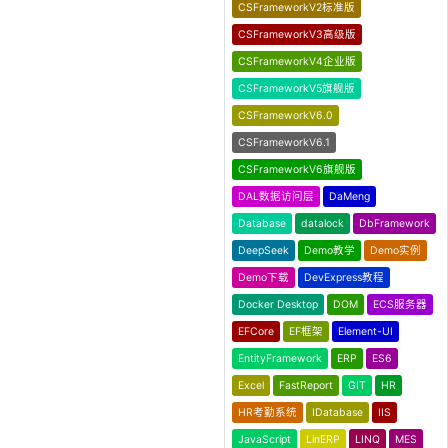
CSFrameworkV2标准版
CSFrameworkV3高级版
CSFrameworkV4企业版
CSFrameworkV5旗舰版
CSFrameworkV6.0
CSFrameworkV6.1
CSFrameworkV6旗舰版
DAL数据访问层
DaMeng
Database
datalock
DbFramework
DeepSeek
Demo教学
Demo实例
Demo下载
DevExpress教程
Docker Desktop
DOM
ECS服务器
EFCore
EF框架
Element-UI
EntityFramework
ERP
ES6
Excel
FastReport
GIT
HR
HR考勤系统
IDatabase
IIS
JavaScript
LinERP
LINQ
MES