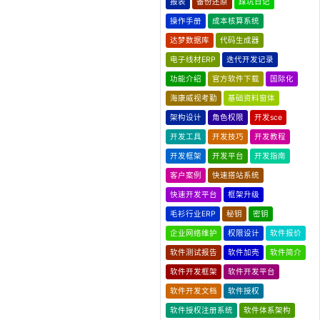
报表
备份还原
踩坑日记
操作手册
成本核算系统
达梦数据库
代码生成器
电子线材ERP
迭代开发记录
功能介绍
官方软件下载
国际化
海康威视考勤
基础资料窗体
架构设计
角色权限
开发sce
开发工具
开发技巧
开发教程
开发框架
开发平台
开发指南
客户案例
快速搭站系统
快速开发平台
框架升级
毛衫行业ERP
秘钥
密钥
企业网络维护
权限设计
软件报价
软件测试报告
软件加壳
软件简介
软件开发框架
软件开发平台
软件开发文档
软件授权
软件授权注册系统
软件体系架构