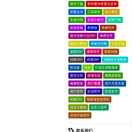
软件下载
软件著作权登记证书
软著证书
三层架构
设计模式
生成代码
实用小技巧
视频下载
收钱音箱
数据锁
数据同步
塑木地板行业ERP
推荐软件
微信小程序
未解决问题
文档下载
喜鹊ERP
喜鹊软件
系统对接
线联ERP
线束ERP
详细设计说明书
新功能
信创
行政区域数据库
需求分析
疑难杂症
蝇量级框架
蝇量框架
用户管理
用户开发手册
用户控件
在线软件
在线支付
纸箱ERP
智能语音收款机
自定义窗体
自定义组件
自动升级程序
联系我们