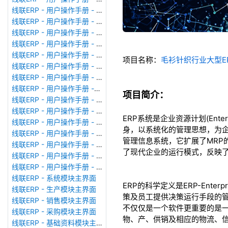
线联ERP - 用户操作手册 - 广播消息
线联ERP - 用户操作手册 - 审计日志
线联ERP - 用户操作手册 - 公司资料设置
线联ERP - 用户操作手册 - 系统参数设置
线联ERP - 用户操作手册 - 单据类型
项目名称：
毛衫针织行业大型ER
线联ERP - 用户操作手册 - 号码规则
线联ERP - 用户操作手册 - 功能菜单
线联ERP - 用户操作手册 -分配临时角色
项目简介：
线联ERP - 用户操作手册 - 组织架构
线联ERP - 用户操作手册 - 用户管理
ERP系统是企业资源计划(Ente
线联ERP - 用户操作手册 - 角色/岗位管理
身，以系统化的管理思想，为
线联ERP - 用户操作手册 - 暂估入库明细表
管理信息系统，它扩展了MR
线联ERP - 用户操作手册 - 物料收发明细表
了现代企业的运行模式，反映
线联ERP - 用户操作手册 - 即时库存余额表
线联ERP - 用户操作手册 - 库存账龄分析表
线联ERP - 系统模块主界面
ERP的科学定义是ERP-Ente
线联ERP - 生产模块主界面
策及员工提供决策运行手段的管
线联ERP - 销售模块主界面
不仅仅是一个软件更重要的是
线联ERP - 采购模块主界面
物、产、供销及相应的物流、
线联ERP - 基础资料模块主界面