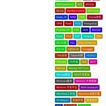
MiniFramework
MIS
MSSQL
MySql
NavBarControl
NETCore
Node.JS
NPM
OMS
Oracle资料
ORM
PaaS
POS
PostgreSql
Promise API
PSD
QMS
RedGet
Redis
RSA
SAP
Schema
SEO
SEO文章
SQL
SQLConnector
SQLite
SqlServer
Swagger
TMS系统
Token令牌
VS2022
VSCode
VS升级
VUE
WCF
WebApi
WebApi NETCore
WebApi框架
WEB开发框架
Windows服务
Winform 开发框架
Winform 开发平台
WinFramework
Workflow工作流
Workflow流程引擎
XtraReport
安装环境
版本区别