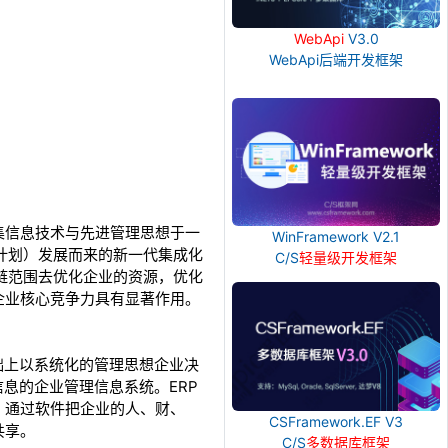
WebApi
V3.0
WebApi后端开发框架
基础上，集信息技术与先进管理思想于一
WinFramework V2.1
计划）发展而来的新一代集成化
C/S
轻量级开发框架
链范围去优化企业的资源，优化
企业核心竞争力具有显著作用。
息技术基础上以系统化的管理思想企业决
息的企业管理信息系统。ERP
。通过软件把企业的人、财、
CSFramework.EF V3
共享。
C/S
多数据库框架