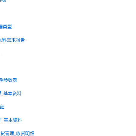
数据类型
款号毛料需求报告
表
料损耗参数表
管理_基本资料
明细
管理_基本资料
 生产收货管理_收货明细