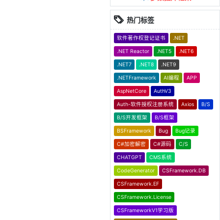
热门标签
软件著作权登记证书
.NET
.NET Reactor
.NET5
.NET6
.NET7
.NET8
.NET9
.NETFramework
AI编程
APP
AspNetCore
AuthV3
Auth-软件授权注册系统
Axios
B/S
B/S开发框架
B/S框架
BSFramework
Bug
Bug记录
C#加密解密
C#源码
C/S
CHATGPT
CMS系统
CodeGenerator
CSFramework.DB
CSFramework.EF
CSFramework.License
CSFrameworkV1学习版