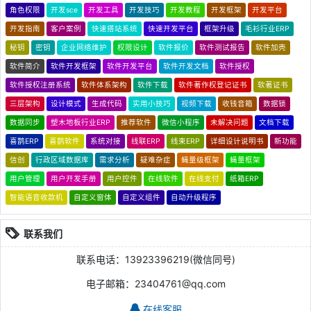
角色权限
开发sce
开发工具
开发技巧
开发教程
开发框架
开发平台
开发指南
客户案例
快速搭站系统
快速开发平台
框架升级
毛衫行业ERP
秘钥
密钥
企业网络维护
权限设计
软件报价
软件测试报告
软件加壳
软件简介
软件开发框架
软件开发平台
软件开发文档
软件授权
软件授权注册系统
软件体系架构
软件下载
软件著作权登记证书
软著证书
三层架构
设计模式
生成代码
实用小技巧
视频下载
收钱音箱
数据锁
数据同步
塑木地板行业ERP
推荐软件
微信小程序
未解决问题
文档下载
喜鹊ERP
喜鹊软件
系统对接
线联ERP
线束ERP
详细设计说明书
新功能
信创
行政区域数据库
需求分析
疑难杂症
蝇量级框架
蝇量框架
用户管理
用户开发手册
用户控件
在线软件
在线支付
纸箱ERP
智能语音收款机
自定义窗体
自定义组件
自动升级程序
联系我们
联系电话：13923396219(微信同号)
电子邮箱：23404761@qq.com
在线客服