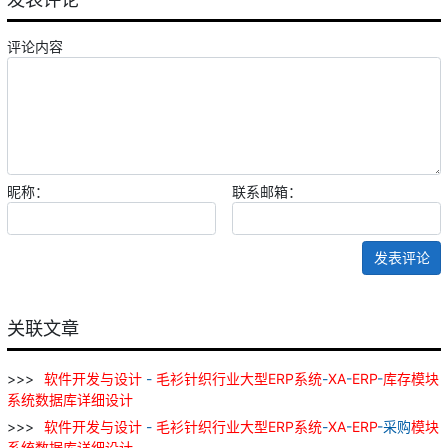
评论内容
昵称：
联系邮箱：
发表评论
关联文章
软件
开发
与
设计
-
毛
衫
针织
行业
大型
ERP
系统
-
XA
-
ERP
-
库存
模块
系统
数据库
详细
设计
软件
开发
与
设计
-
毛
衫
针织
行业
大型
ERP
系统
-
XA
-
ERP
-采购
模块
系统
数据库
详细
设计