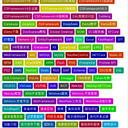
CSFrameworkV1学习版
CSFrameworkV2标准版
CSFrameworkV3高级版
CSFrameworkV4企业版
CSFrameworkV5旗舰版
CSFrameworkV6.0
CSFrameworkV6.1
CSFrameworkV6旗舰版
DAL数据访问层
DaMeng
Database
datalock
DbFramework
DeepSeek
Demo教学
Demo实例
Demo下载
DevExpress教程
Docker Desktop
DOM
ECS服务器
EFCore
EF框架
Element-UI
EntityFramework
ERP
ES6
Excel
FastReport
GIT
HR
HR考勤系统
IDatabase
IIS
JavaScript
LinERP
LINQ
MES
MiniFramework
MIS
MSSQL
MySql
NavBarControl
NETCore
Node.JS
NPM
OMS
Oracle资料
ORM
PaaS
POS
PostgreSql
Promise API
PSD
QMS
RedGet
Redis
RSA
SAP
Schema
SEO
SEO文章
SQL
SQLConnector
SQLite
SqlServer
Swagger
TMS系统
Token令牌
VS2022
VSCode
VS升级
VUE
WCF
WebApi
WebApi NETCore
WebApi框架
WEB开发框架
Windows服务
Winform 开发框架
Winform 开发平台
WinFramework
Workflow工作流
Workflow流程引擎
XtraReport
安装环境
版本区别
报表
备份还原
踩坑日记
操作手册
成本核算系统
达梦数据库
代码生成器
电子线材ERP
迭代开发记录
功能介绍
官方软件下载
国际化
海康威视考勤
基础资料窗体
架构设计