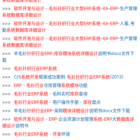
软件
开发
与
设计
-
毛
衫
针织
行业
大型
ERP
系统
-
XA
-
ERP
-生产管理
系统
数据库
详细
设计
软件
开发
与
设计
-
毛
衫
针织
行业
大型
ERP
系统
-
XA
-
ERP
-人事_考
勤
系统
数据库
详细
设计
软件
开发
与
设计
-
毛
衫
针织
行业
大型
ERP
系统
-
XA
-
ERP
-生产管理
系统
数据库
详细
设计
羊毛衫
针织
行业
ERP
-
库存
模块
系统
详细
设计
说明书docx文件下
载
毛
衫
针织
行业
ERP
系统
C/S
系统
开发
框架成功案例-
毛
衫
针织
行业
ERP
系统
(2013)
ERP
-
毛
衫
行业
仓库管理
系统
模块
功能
毛
衫
行业
ERP
系统
- 毛料实时
库存
查询
毛
衫
行业
ERP
系统
- 用户操作手册 -
库存
盘点
羊毛衫
针织
行业
ERP
-采购
模块
详细
设计
说明书docx文件下载
软件
开发
与
设计
-
ERP
-企业资源计划管理
系统
-
ERP
大
数据库
详
细
设计
说明书
毛
衫
行业
ERP
系统
-
开发
环境