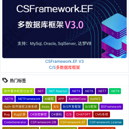
CSFramework.EF V3
C/S
多数据库框架
热门标签
软件著作权登记证书
.NET
.NET Reactor
.NET5
.NET6
.NET7
.NET8
.NET9
.NETFramework
AI编程
APP
AspNetCore
AuthV3
Auth-软件授权注册系统
Axios
B/S
B/S开发框架
B/S框架
BSFramework
Bug
Bug记录
C#加密解密
C#源码
C/S
CHATGPT
CMS系统
CodeGenerator
CSFramework.DB
CSFramework.EF
CSFramework.License