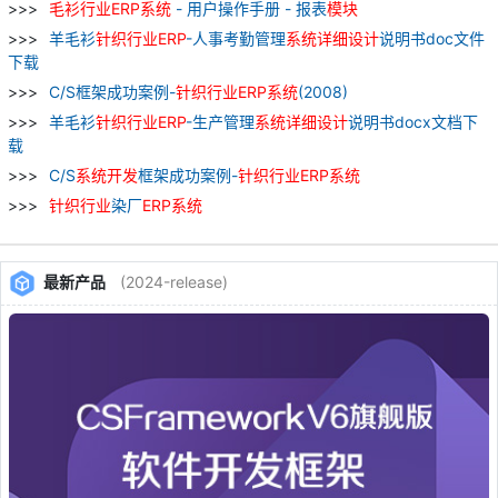
毛
衫
行业
ERP
系统
- 用户操作手册 - 报表
模块
羊毛衫
针织
行业
ERP
-人事考勤管理
系统
详细
设计
说明书doc文件
下载
C/S框架成功案例-
针织
行业
ERP
系统
(2008)
羊毛衫
针织
行业
ERP
-生产管理
系统
详细
设计
说明书docx文档下
载
C/S
系统
开发
框架成功案例-
针织
行业
ERP
系统
针织
行业
染厂
ERP
系统
最新产品
(2024-release)