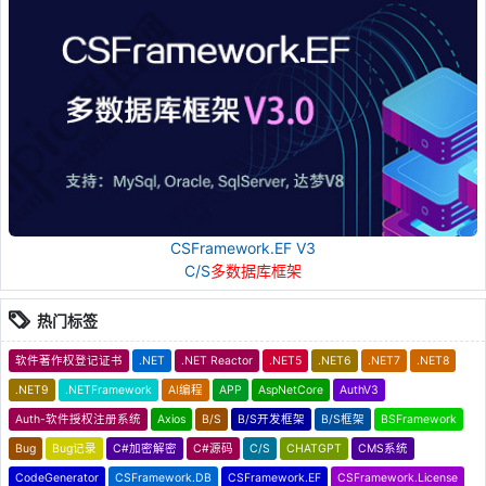
CSFramework.EF V3
C/S
多数据库框架
热门标签
软件著作权登记证书
.NET
.NET Reactor
.NET5
.NET6
.NET7
.NET8
.NET9
.NETFramework
AI编程
APP
AspNetCore
AuthV3
Auth-软件授权注册系统
Axios
B/S
B/S开发框架
B/S框架
BSFramework
Bug
Bug记录
C#加密解密
C#源码
C/S
CHATGPT
CMS系统
CodeGenerator
CSFramework.DB
CSFramework.EF
CSFramework.License