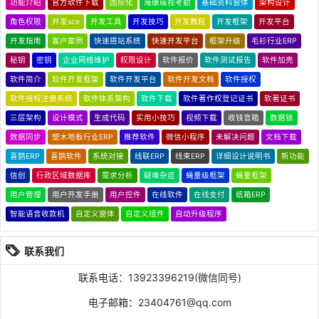
功能介绍
官方软件下载
国际化
海康威视考勤
基础资料窗体
架构设计
角色权限
开发sce
开发工具
开发技巧
开发教程
开发框架
开发平台
开发指南
客户案例
快速搭站系统
快速开发平台
框架升级
毛衫行业ERP
秘钥
密钥
企业网络维护
权限设计
软件报价
软件测试报告
软件加壳
软件简介
软件开发框架
软件开发平台
软件开发文档
软件授权
软件授权注册系统
软件体系架构
软件下载
软件著作权登记证书
软著证书
三层架构
设计模式
生成代码
实用小技巧
视频下载
收钱音箱
数据锁
数据同步
塑木地板行业ERP
推荐软件
微信小程序
未解决问题
文档下载
喜鹊ERP
喜鹊软件
系统对接
线联ERP
线束ERP
详细设计说明书
新功能
信创
行政区域数据库
需求分析
疑难杂症
蝇量级框架
蝇量框架
用户管理
用户开发手册
用户控件
在线软件
在线支付
纸箱ERP
智能语音收款机
自定义窗体
自定义组件
自动升级程序
联系我们
联系电话：13923396219(微信同号)
电子邮箱：23404761@qq.com