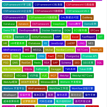
CSFrameworkV1学习版
CSFrameworkV2标准版
CSFrameworkV3高级版
CSFrameworkV4企业版
CSFrameworkV5旗舰版
CSFrameworkV6.0
CSFrameworkV6.1
CSFrameworkV6旗舰版
DAL数据访问层
DaMeng
Database
datalock
DbFramework
DeepSeek
Demo教学
Demo实例
Demo下载
DevExpress教程
Docker Desktop
DOM
ECS服务器
EFCore
EF框架
Element-UI
EntityFramework
ERP
ES6
Excel
FastReport
GIT
HR
HR考勤系统
IDatabase
IIS
JavaScript
LinERP
LINQ
MES
MiniFramework
MIS
MSSQL
MySql
NavBarControl
NETCore
Node.JS
NPM
OMS
Oracle资料
ORM
PaaS
POS
PostgreSql
Promise API
PSD
QMS
RedGet
Redis
RSA
SAP
Schema
SEO
SEO文章
SQL
SQLConnector
SQLite
SqlServer
Swagger
TMS系统
Token令牌
VS2022
VSCode
VS升级
VUE
WCF
WebApi
WebApi NETCore
WebApi框架
WEB开发框架
Windows服务
Winform 开发框架
Winform 开发平台
WinFramework
Workflow工作流
Workflow流程引擎
XtraReport
安装环境
版本区别
报表
备份还原
踩坑日记
操作手册
成本核算系统
达梦数据库
代码生成器
电子线材ERP
迭代开发记录