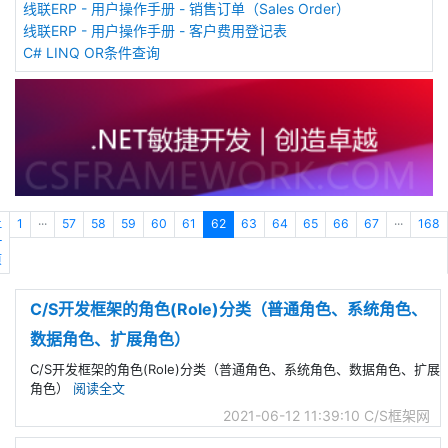
线联ERP - 用户操作手册 - 销售订单（Sales Order）
线联ERP - 用户操作手册 - 客户费用登记表
C# LINQ OR条件查询
上
1
···
57
58
59
60
61
62
63
64
65
66
67
···
168
一
页
C/S开发框架的角色(Role)分类（普通角色、系统角色、
数据角色、扩展角色）
C/S开发框架的角色(Role)分类（普通角色、系统角色、数据角色、扩展
角色）
阅读全文
2021-06-12 11:39:10
C/S框架网