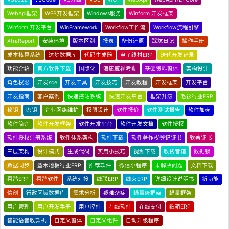
WebApi框架
WEB开发框架
Windows服务
Winform 开发框架
Winform 开发平台
WinFramework
Workflow工作流
Workflow流程引擎
XtraReport
安装环境
版本区别
报表
备份还原
踩坑日记
操作手册
成本核算系统
达梦数据库
代码生成器
电子线材ERP
迭代开发记录
功能介绍
官方软件下载
国际化
海康威视考勤
基础资料窗体
架构设计
角色权限
开发sce
开发工具
开发技巧
开发教程
开发框架
开发平台
开发指南
客户案例
快速搭站系统
快速开发平台
框架升级
毛衫行业ERP
秘钥
密钥
企业网络维护
权限设计
软件报价
软件测试报告
软件加壳
软件简介
软件开发框架
软件开发平台
软件开发文档
软件授权
软件授权注册系统
软件体系架构
软件下载
软件著作权登记证书
软著证书
三层架构
设计模式
生成代码
实用小技巧
视频下载
收钱音箱
数据锁
数据同步
塑木地板行业ERP
推荐软件
微信小程序
未解决问题
文档下载
喜鹊ERP
喜鹊软件
系统对接
线联ERP
线束ERP
详细设计说明书
新功能
信创
行政区域数据库
需求分析
疑难杂症
蝇量级框架
蝇量框架
用户管理
用户开发手册
用户控件
在线软件
在线支付
纸箱ERP
智能语音收款机
自定义窗体
自定义组件
自动升级程序