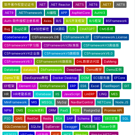
软件著作权登记证书
.NET
.NET Reactor
.NET5
.NET6
.NET7
.NET8
.NET9
.NETFramework
AI编程
APP
AspNetCore
AuthV3
Auth-软件授权注册系统
Axios
B/S
B/S开发框架
B/S框架
BSFramework
Bug
Bug记录
C#加密解密
C#源码
C/S
CHATGPT
CMS系统
CodeGenerator
CSFramework.DB
CSFramework.EF
CSFramework.License
CSFrameworkV1学习版
CSFrameworkV2标准版
CSFrameworkV3高级版
CSFrameworkV4企业版
CSFrameworkV5旗舰版
CSFrameworkV6.0
CSFrameworkV6.1
CSFrameworkV6旗舰版
DAL数据访问层
DaMeng
Database
datalock
DbFramework
DeepSeek
Demo教学
Demo实例
Demo下载
DevExpress教程
Docker Desktop
DOM
ECS服务器
EFCore
EF框架
Element-UI
EntityFramework
ERP
ES6
Excel
FastReport
GIT
HR
HR考勤系统
IDatabase
IIS
JavaScript
LinERP
LINQ
MES
MiniFramework
MIS
MSSQL
MySql
NavBarControl
NETCore
Node.JS
NPM
OMS
Oracle资料
ORM
PaaS
POS
PostgreSql
Promise API
PSD
QMS
RedGet
Redis
RSA
SAP
Schema
SEO
SEO文章
SQL
SQLConnector
SQLite
SqlServer
Swagger
TMS系统
Token令牌
VS2022
VSCode
VS升级
VUE
WCF
WebApi
WebApi NETCore