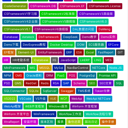
CodeGenerator
CSFramework.DB
CSFramework.EF
CSFramework.License
CSFrameworkV1学习版
CSFrameworkV2标准版
CSFrameworkV3高级版
CSFrameworkV4企业版
CSFrameworkV5旗舰版
CSFrameworkV6.0
CSFrameworkV6.1
CSFrameworkV6旗舰版
DAL数据访问层
DaMeng
Database
datalock
DbFramework
DeepSeek
Demo教学
Demo实例
Demo下载
DevExpress教程
Docker Desktop
DOM
ECS服务器
EFCore
EF框架
Element-UI
EntityFramework
ERP
ES6
Excel
FastReport
GIT
HR
HR考勤系统
IDatabase
IIS
JavaScript
LinERP
LINQ
MES
MiniFramework
MIS
MSSQL
MySql
NavBarControl
NETCore
Node.JS
NPM
OMS
Oracle资料
ORM
PaaS
POS
PostgreSql
Promise API
PSD
QMS
RedGet
Redis
RSA
SAP
Schema
SEO
SEO文章
SQL
SQLConnector
SQLite
SqlServer
Swagger
TMS系统
Token令牌
VS2022
VSCode
VS升级
VUE
WCF
WebApi
WebApi NETCore
WebApi框架
WEB开发框架
Windows服务
Winform 开发框架
Winform 开发平台
WinFramework
Workflow工作流
Workflow流程引擎
XtraReport
安装环境
版本区别
报表
备份还原
踩坑日记
操作手册