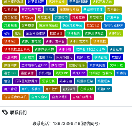
成本核算系统
达梦数据库
代码生成器
电子线材ERP
迭代开发记录
功能介绍
官方软件下载
国际化
海康威视考勤
基础资料窗体
架构设计
角色权限
开发sce
开发工具
开发技巧
开发教程
开发框架
开发平台
开发指南
客户案例
快速搭站系统
快速开发平台
框架升级
毛衫行业ERP
秘钥
密钥
企业网络维护
权限设计
软件报价
软件测试报告
软件加壳
软件简介
软件开发框架
软件开发平台
软件开发文档
软件授权
软件授权注册系统
软件体系架构
软件下载
软件著作权登记证书
软著证书
三层架构
设计模式
生成代码
实用小技巧
视频下载
收钱音箱
数据锁
数据同步
塑木地板行业ERP
推荐软件
微信小程序
未解决问题
文档下载
喜鹊ERP
喜鹊软件
系统对接
线联ERP
线束ERP
详细设计说明书
新功能
信创
行政区域数据库
需求分析
疑难杂症
蝇量级框架
蝇量框架
用户管理
用户开发手册
用户控件
在线软件
在线支付
纸箱ERP
智能语音收款机
自定义窗体
自定义组件
自动升级程序
联系我们
联系电话：13923396219(微信同号)