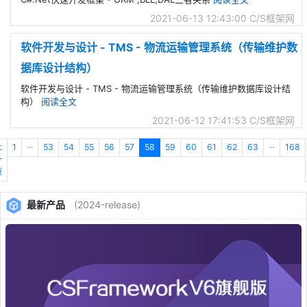
2021-06-13 12:43:00
C/S框架网
软件开发与设计 - TMS - 物流运输管理系统（传输维护数
据库设计结构）
软件开发与设计 - TMS - 物流运输管理系统（传输维护数据库设计结
构）
阅读全文
2021-06-12 17:41:53
C/S框架网
上
1
···
53
54
55
56
57
58
59
60
61
62
63
···
168
一
页
最新产品
(2024-release)