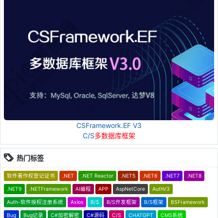
CSFramework.EF V3
C/S
多数据库框架
热门标签
软件著作权登记证书
.NET
.NET Reactor
.NET5
.NET6
.NET7
.NET8
.NET9
.NETFramework
AI编程
APP
AspNetCore
AuthV3
Auth-软件授权注册系统
Axios
B/S
B/S开发框架
B/S框架
BSFramework
Bug
Bug记录
C#加密解密
C#源码
C/S
CHATGPT
CMS系统