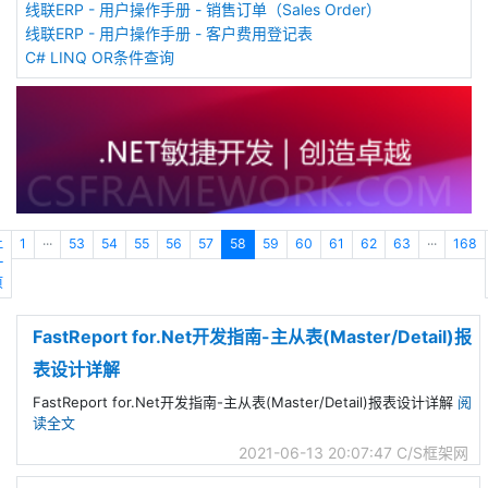
线联ERP - 用户操作手册 - 销售订单（Sales Order）
线联ERP - 用户操作手册 - 客户费用登记表
C# LINQ OR条件查询
上
1
···
53
54
55
56
57
58
59
60
61
62
63
···
168
一
页
FastReport for.Net开发指南-主从表(Master/Detail)报
表设计详解
FastReport for.Net开发指南-主从表(Master/Detail)报表设计详解
阅
读全文
2021-06-13 20:07:47
C/S框架网