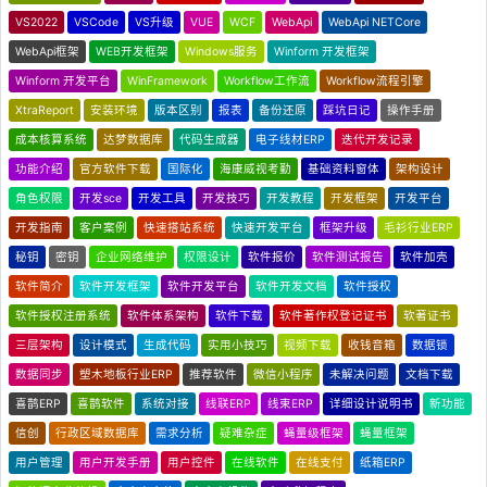
VS2022
VSCode
VS升级
VUE
WCF
WebApi
WebApi NETCore
WebApi框架
WEB开发框架
Windows服务
Winform 开发框架
Winform 开发平台
WinFramework
Workflow工作流
Workflow流程引擎
XtraReport
安装环境
版本区别
报表
备份还原
踩坑日记
操作手册
成本核算系统
达梦数据库
代码生成器
电子线材ERP
迭代开发记录
功能介绍
官方软件下载
国际化
海康威视考勤
基础资料窗体
架构设计
角色权限
开发sce
开发工具
开发技巧
开发教程
开发框架
开发平台
开发指南
客户案例
快速搭站系统
快速开发平台
框架升级
毛衫行业ERP
秘钥
密钥
企业网络维护
权限设计
软件报价
软件测试报告
软件加壳
软件简介
软件开发框架
软件开发平台
软件开发文档
软件授权
软件授权注册系统
软件体系架构
软件下载
软件著作权登记证书
软著证书
三层架构
设计模式
生成代码
实用小技巧
视频下载
收钱音箱
数据锁
数据同步
塑木地板行业ERP
推荐软件
微信小程序
未解决问题
文档下载
喜鹊ERP
喜鹊软件
系统对接
线联ERP
线束ERP
详细设计说明书
新功能
信创
行政区域数据库
需求分析
疑难杂症
蝇量级框架
蝇量框架
用户管理
用户开发手册
用户控件
在线软件
在线支付
纸箱ERP