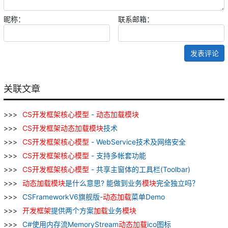
昵称：
联系邮箱：
发表评论
关联文章
CS
开发
框架
核心
模型
-
动态
加
载
模块
CS
开发
框架
动态
加
载
模块
技术
CS
开发
框架
核心
模型
- WebService技术及网络安全
CS
开发
框架
核心
模型
- 支持多帐套功能
CS
开发
框架
核心
模型
- 共享主窗体的工具栏(Toolbar)
动态
加
载
模块
是什么意思? 能做到业务
模块
完全独立吗？
CSFrameworkV6旗舰版-
动态
加
载
菜单Demo
开发
框架
提供两个方案
加
载
业务
模块
C#使用内存流MemoryStream
动态
加
载
ico图标