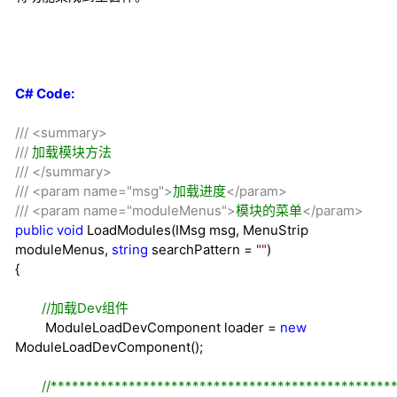
C# Code:
///
<summary>
///
加载模块方法
///
</summary>
///
<param name="msg">
加载进度
</param>
///
<param name="moduleMenus">
模块的菜单
</param>
public
void
LoadModules(IMsg msg, MenuStrip
moduleMenus,
string
searchPattern
=
""
)
{
//
加载Dev组件
ModuleLoadDevComponent loader
=
new
ModuleLoadDevComponent();
//
************************************************