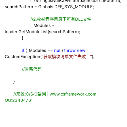
if
(String.IsNullOrWhiteSpace(searchPattern))
searchPattern
=
Globals.DEF_SYS_MODULE;
//
2.枚举程序目录下所有DLL文件
_Modules
=
loader.GetModuleList(searchPattern);
}
if
(_Modules
==
null
)
throw
new
CustomException(
"
获取模块清单文件失败！
"
);
//
省略代码
}
//
来源:C/S框架网 | www.csframework.com |
QQ:23404761