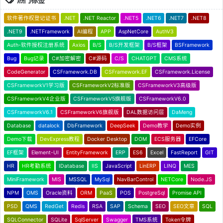
软件著作权登记证书
.NET
.NET Reactor
.NET5
.NET6
.NET7
.NET8
.NET9
.NETFramework
AI编程
APP
AspNetCore
AuthV3
Auth-软件授权注册系统
Axios
B/S
B/S开发框架
B/S框架
BSFramework
Bug
Bug记录
C#加密解密
C#源码
C/S
CHATGPT
CMS系统
CodeGenerator
CSFramework.DB
CSFramework.EF
CSFramework.License
CSFrameworkV1学习版
CSFrameworkV2标准版
CSFrameworkV3高级版
CSFrameworkV4企业版
CSFrameworkV5旗舰版
CSFrameworkV6.0
CSFrameworkV6.1
CSFrameworkV6旗舰版
DAL数据访问层
DaMeng
Database
datalock
DbFramework
DeepSeek
Demo教学
Demo实例
Demo下载
DevExpress教程
Docker Desktop
DOM
ECS服务器
EFCore
EF框架
Element-UI
EntityFramework
ERP
ES6
Excel
FastReport
GIT
HR
HR考勤系统
IDatabase
IIS
JavaScript
LinERP
LINQ
MES
MiniFramework
MIS
MSSQL
MySql
NavBarControl
NETCore
Node.JS
NPM
OMS
Oracle资料
ORM
PaaS
POS
PostgreSql
Promise API
PSD
QMS
RedGet
Redis
RSA
SAP
Schema
SEO
SEO文章
SQL
SQLConnector
SQLite
SqlServer
Swagger
TMS系统
Token令牌