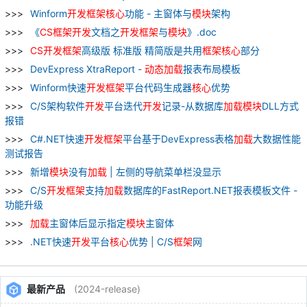
Winform
开发
框架
核心
功能 - 主窗体与
模块
架构
《
CS
框架
开发
文档之
开发
框架
与
模块
》.doc
CS
开发
框架
高级版 标准版 精简版是共用
框架
核心
部分
DevExpress XtraReport -
动态
加
载
报表布局模板
Winform快速
开发
框架
平台代码生成器
核心
优势
C/S架构软件
开发
平台迭代
开发
记录-从数据库
加
载
模块
DLL方式
报错
C#.NET快速
开发
框架
平台基于DevExpress表格
加
载
大数据性能
测试报告
新增
模块
没有
加
载
| 左侧的导航菜单栏没显示
C/S
开发
框架
支持
加
载
数据库的FastReport.NET报表模板文件 -
功能升级
加
载
主窗体后显示指定
模块
主窗体
.NET快速
开发
平台
核心
优势 | C/S
框架
网
最新产品
(2024-release)