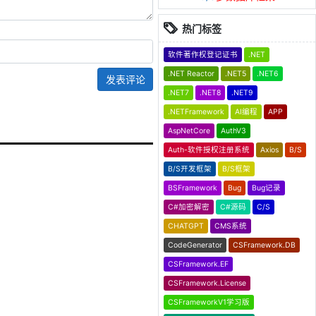
热门标签
软件著作权登记证书
.NET
.NET Reactor
.NET5
.NET6
发表评论
.NET7
.NET8
.NET9
.NETFramework
AI编程
APP
AspNetCore
AuthV3
Auth-软件授权注册系统
Axios
B/S
B/S开发框架
B/S框架
BSFramework
Bug
Bug记录
C#加密解密
C#源码
C/S
CHATGPT
CMS系统
CodeGenerator
CSFramework.DB
CSFramework.EF
CSFramework.License
CSFrameworkV1学习版