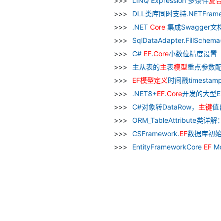
LINQ Expression 多条件
复
DLL类库同时支持.NETFrame
.NET
Core
集成Swagger
SqlDataAdapter.FillSc
C#
EF
.
Core
小数位精度设置
主从表的
主
表
模型
重点参数配置|
EF
模型
定义
时间戳timesta
.NET8+
EF
.
Core
开发的大型E
C#对象转DataRow，
主
键
值
ORM_TableAttribute类
CSFramework.
EF
数据库初
EntityFrameworkCore
EF
Mo