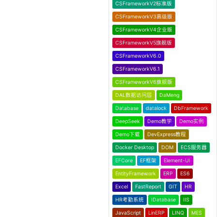
CSFrameworkV2标准版
CSFrameworkV3高级版
CSFrameworkV4企业版
CSFrameworkV5旗舰版
CSFrameworkV6.0
CSFrameworkV6.1
CSFrameworkV6旗舰版
DAL数据访问层
DaMeng
Database
datalock
DbFramework
DeepSeek
Demo教学
Demo实例
Demo下载
DevExpress教程
Docker Desktop
DOM
ECS服务器
EFCore
EF框架
Element-UI
EntityFramework
ERP
ES6
Excel
FastReport
GIT
HR
HR考勤系统
IDatabase
IIS
JavaScript
LinERP
LINQ
MES