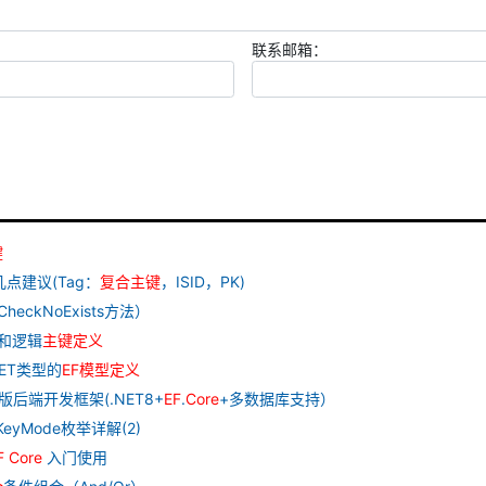
联系邮箱：
键
点建议(Tag：
复合
主
键
，ISID，PK)
eckNoExists方法）
和逻辑
主
键
定义
NET类型的
EF
模型
定义
极速版后端开发框架(.NET8+
EF
.
Core
+多数据库支持）
KeyMode枚举详解(2)
F
Core
入门使用