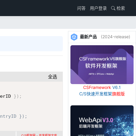
用户登录
检索
问答
最新产品
(2024-release)
全选
Copy
CSFramework
V6.1
C/S快速开发框架
旗舰版
erID 
}
)
;
ntryID });
C/S框架网 - 开发框架文库