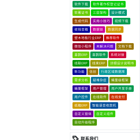
软件下载
软件著作权登记证书
软著证书
三层架构
设计模式
生成代码
实用小技巧
视频下载
收钱音箱
数据锁
数据同步
塑木地板行业ERP
推荐软件
微信小程序
未解决问题
文档下载
喜鹊ERP
喜鹊软件
系统对接
线联ERP
线束ERP
详细设计说明书
新功能
信创
行政区域数据库
需求分析
疑难杂症
蝇量级框架
蝇量框架
用户管理
用户开发手册
用户控件
在线软件
在线支付
纸箱ERP
智能语音收款机
自定义窗体
自定义组件
自动升级程序
联系我们