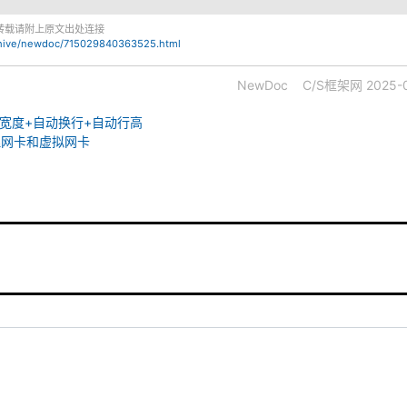
转载请附上原文出处连接
chive/newdoc/715029840363525.html
NewDoc
C/S框架网
2025-0
动文本宽度+自动换行+自动行高
理网卡和虚拟网卡