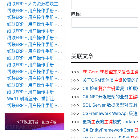
线联ERP - 人力资源模块主界面
线联ERP - 用户操作手册 - 个人考勤报表（横向）
昵称：
线联ERP - 用户操作手册 - 部门考勤报表
线联ERP - 用户操作手册 - 个人考勤报表
线联ERP - 用户操作手册 - 考勤计算
线联ERP - 用户操作手册 - 节假日管理
线联ERP - 用户操作手册 - 请假管理
线联ERP - 用户操作手册 - 补卡管理
关联文章
线联ERP - 用户操作手册 - 考勤设备管理
线联ERP - 用户操作手册 - 考勤参数配置
线联ERP - 用户操作手册 - 考勤设备绑定
EF
.
Core
EF
模型
定义
复合
主
线联ERP - 用户操作手册 - 员工档案
关于ORM实体类
主
键
设置的几
线联ERP - 用户操作手册 - 班次管理
C# 检查
复合
主
键
重复（扩展Ch
线联ERP - 用户操作手册 - 排班管理
C#.NET开发框架的业务
主
键
Win11 刷新蓝牙、重新连接蓝牙音响
SQL Server 数据类型对应.
线联ERP - 用户操作手册 - 成品入库单
CSFramework WebApi 
更新
主
表的
主
键
模式Update
C# EntityFrameworkCore
E