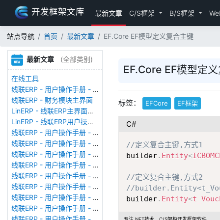
开发框架文库
最新文章
C/S框架
B/S框架
We
站点导航
首页
最新文章
EF.Core EF模型定义复合主键
最新文章
(全部类别)
EF.Core EF模型
在线工具
线联ERP - 用户操作手册 - 存货期初
线联ERP - 财务模块主界面
标签：
EFCore
EF框架
LinERP - 线联ERP主界面（HOME）
LinERP - 线联ERP用户操作手册 - 系统登陆
C#
线联ERP - 用户操作手册 - 查看在线用户
线联ERP - 用户操作手册 - 数据备份
//定义复合主键,方式1
线联ERP - 用户操作手册 - 工厂管理
builder
.
Entity
<
ICBOMC
线联ERP - 用户操作手册 - 帐套管理
线联ERP - 用户操作手册 - 语种设置
//定义复合主键,方式2
线联ERP - 用户操作手册 - 国际化多语言
//builder.Entity<t_Vo
线联ERP - 用户操作手册 - 报表管理
builder
.
Entity
<
t_Vouc
线联ERP - 用户操作手册 - 字段名管理
线联ERP - 用户操作手册 - 模块管理
专注.NET技术、C/S架构开发框架软件