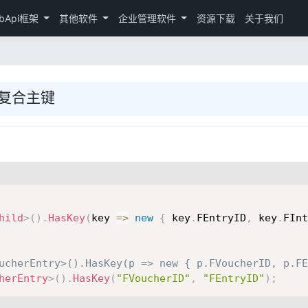
bApi框架
其他软件
企业管理软件
资源下载
关于我们
定义复合主键
hild
>
(
)
.
HasKey
(
key 
=>
new
{
 key
.
FEntryID
,
 key
.
FInt
ucherEntry>().HasKey(p => new { p.FVoucherID, p.FE
herEntry
>
(
)
.
HasKey
(
"FVoucherID"
,
"FEntryID"
)
;