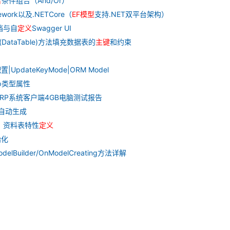
合
条件组合（And/Or）
work以及.NETCore（
EF
模型
支持.NET双平台架构）
文档与自
定义
Swagger UI
hema(DataTable)方法填充数据表的
主
键
和约束
UpdateKeyMode|ORM Model
mp类型属性
RP系统客户端4GB电脑测试报告
自动生成
详解：资料表特性
定义
始化
delBuilder/OnModelCreating方法详解