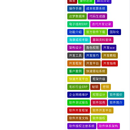
报表
备份还原
踩坑日记
操作手册
成本核算系统
达梦数据库
代码生成器
电子线材ERP
迭代开发记录
功能介绍
官方软件下载
国际化
海康威视考勤
基础资料窗体
架构设计
角色权限
开发sce
开发工具
开发技巧
开发教程
开发框架
开发平台
开发指南
客户案例
快速搭站系统
快速开发平台
框架升级
毛衫行业ERP
秘钥
密钥
企业网络维护
权限设计
软件报价
软件测试报告
软件加壳
软件简介
软件开发框架
软件开发平台
软件开发文档
软件授权
软件授权注册系统
软件体系架构