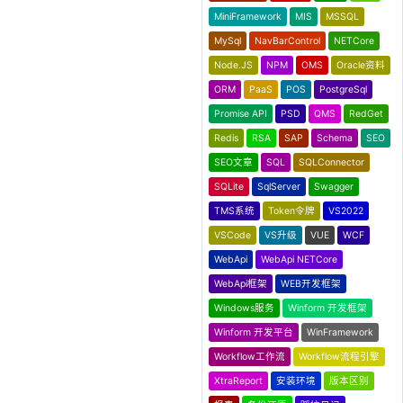
MiniFramework
MIS
MSSQL
MySql
NavBarControl
NETCore
Node.JS
NPM
OMS
Oracle资料
ORM
PaaS
POS
PostgreSql
Promise API
PSD
QMS
RedGet
Redis
RSA
SAP
Schema
SEO
SEO文章
SQL
SQLConnector
SQLite
SqlServer
Swagger
TMS系统
Token令牌
VS2022
VSCode
VS升级
VUE
WCF
WebApi
WebApi NETCore
WebApi框架
WEB开发框架
Windows服务
Winform 开发框架
Winform 开发平台
WinFramework
Workflow工作流
Workflow流程引擎
XtraReport
安装环境
版本区别