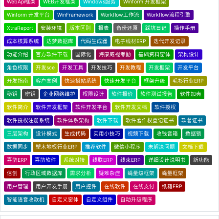
WebApi框架
WEB开发框架
Windows服务
Winform 开发框架
Winform 开发平台
WinFramework
Workflow工作流
Workflow流程引擎
XtraReport
安装环境
版本区别
报表
备份还原
踩坑日记
操作手册
成本核算系统
达梦数据库
代码生成器
电子线材ERP
迭代开发记录
功能介绍
官方软件下载
国际化
海康威视考勤
基础资料窗体
架构设计
角色权限
开发sce
开发工具
开发技巧
开发教程
开发框架
开发平台
开发指南
客户案例
快速搭站系统
快速开发平台
框架升级
毛衫行业ERP
秘钥
密钥
企业网络维护
权限设计
软件报价
软件测试报告
软件加壳
软件简介
软件开发框架
软件开发平台
软件开发文档
软件授权
软件授权注册系统
软件体系架构
软件下载
软件著作权登记证书
软著证书
三层架构
设计模式
生成代码
实用小技巧
视频下载
收钱音箱
数据锁
数据同步
塑木地板行业ERP
推荐软件
微信小程序
未解决问题
文档下载
喜鹊ERP
喜鹊软件
系统对接
线联ERP
线束ERP
详细设计说明书
新功能
信创
行政区域数据库
需求分析
疑难杂症
蝇量级框架
蝇量框架
用户管理
用户开发手册
用户控件
在线软件
在线支付
纸箱ERP
智能语音收款机
自定义窗体
自定义组件
自动升级程序