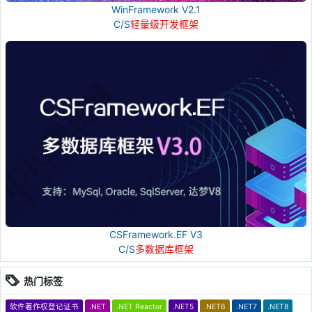
WinFramework V2.1
C/S
轻量级开发框架
CSFramework.EF V3
C/S
多数据库框架
热门标签
软件著作权登记证书
.NET
.NET Reactor
.NET5
.NET6
.NET7
.NET8