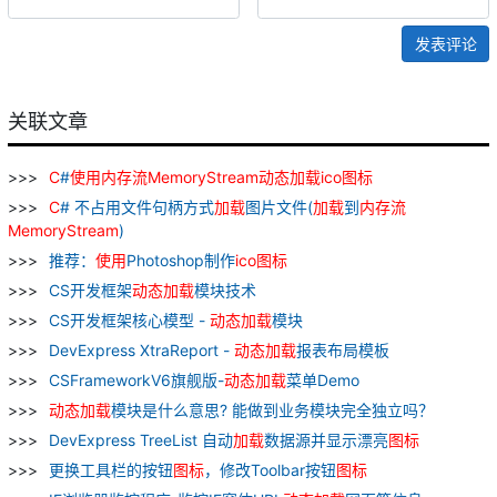
发表评论
关联文章
C
#
使用
内存
流
MemoryStream
动态
加
载
ico
图标
C
# 不占用文件句柄方式
加
载
图片文件(
加
载
到
内存
流
MemoryStream
)
推荐：
使用
Photoshop制作
ico
图标
CS开发框架
动态
加
载
模块技术
CS开发框架核心模型 -
动态
加
载
模块
DevExpress XtraReport -
动态
加
载
报表布局模板
CSFrameworkV6旗舰版-
动态
加
载
菜单Demo
动态
加
载
模块是什么意思? 能做到业务模块完全独立吗？
DevExpress TreeList 自动
加
载
数据源并显示漂亮
图标
更换工具栏的按钮
图标
，修改Toolbar按钮
图标