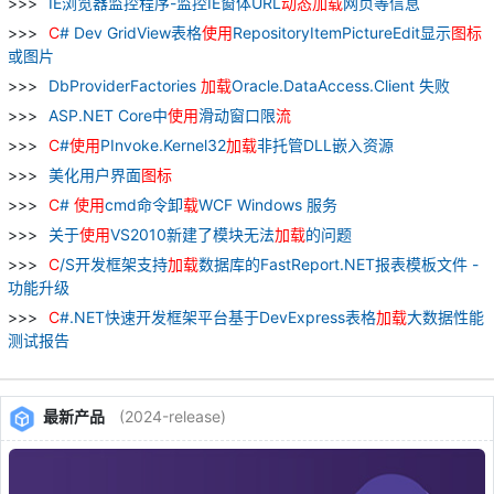
IE浏览器监控程序-监控IE窗体URL
动态
加
载
网页等信息
C
# Dev GridView表格
使用
RepositoryItemPictureEdit显示
图标
或图片
DbProviderFactories
加
载
Oracle.DataAccess.Client 失败
ASP.NET Core中
使用
滑动窗口限
流
C
#
使用
PInvoke.Kernel32
加
载
非托管DLL嵌入资源
美化用户界面
图标
C
#
使用
cmd命令卸
载
WCF Windows 服务
关于
使用
VS2010新建了模块无法
加
载
的问题
C
/S开发框架支持
加
载
数据库的FastReport.NET报表模板文件 -
功能升级
C
#.NET快速开发框架平台基于DevExpress表格
加
载
大数据性能
测试报告
最新产品
(2024-release)