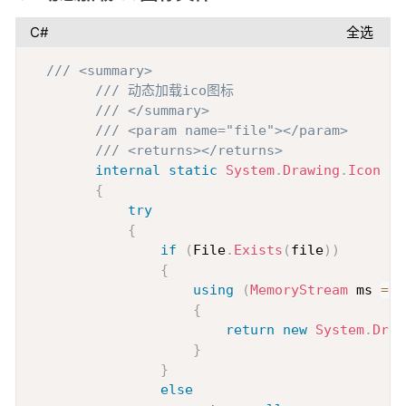
C#
全选
Copy
/// <summary>
/// 动态加载ico图标
/// </summary>
/// <param name="file"></param>
/// <returns></returns>
internal
static
System
.
Drawing
.
Icon
Lo
{
try
{
if
(
File
.
Exists
(
file
)
)
{
using
(
MemoryStream
 ms 
=
n
{
return
new
System
.
Draw
}
}
else