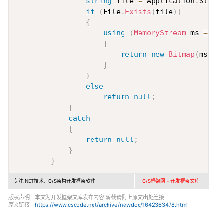
string
 file 
=
 Application
.
Star
if
(
File
.
Exists
(
file
)
)
{
using
(
MemoryStream
 ms 
=
n
{
return
new
Bitmap
(
ms
)
;
}
}
else
return
null
;
}
catch
{
return
null
;
}
}
专注.NET技术、C/S架构开发框架软件
C/S框架网 - 开发框架文库
版权声明：本文为开发框架文库发布内容,转载请附上原文出处连接
原文链接：
https://www.cscode.net/archive/newdoc/1642363478.html