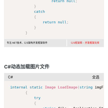
return
null
;
}
catch
{
return
null
;
}
}
专注.NET技术、C/S架构开发框架软件
C/S框架网 - 开发框架文库
C#动态加载图片文件
C#
全选
Copy
internal
static
Image
LoadImage
(
string
 imgFil
{
try
{