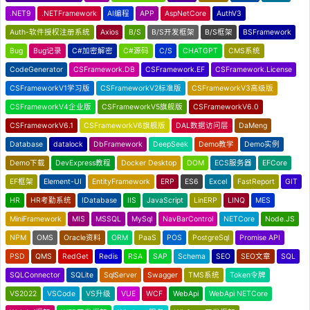
.NET9
.NETFramework
AI编程
APP
AspNetCore
AuthV3
Auth-软件授权注册系统
Axios
B/S
B/S开发框架
B/S框架
BSFramework
Bug
Bug记录
C#加密解密
C#源码
C/S
CHATGPT
CMS系统
CodeGenerator
CSFramework.DB
CSFramework.EF
CSFramework.License
CSFrameworkV1学习版
CSFrameworkV2标准版
CSFrameworkV3高级版
CSFrameworkV4企业版
CSFrameworkV5旗舰版
CSFrameworkV6.0
CSFrameworkV6.1
CSFrameworkV6旗舰版
DAL数据访问层
DaMeng
Database
datalock
DbFramework
DeepSeek
Demo教学
Demo实例
Demo下载
DevExpress教程
Docker Desktop
DOM
ECS服务器
EFCore
EF框架
Element-UI
EntityFramework
ERP
ES6
Excel
FastReport
GIT
HR
HR考勤系统
IDatabase
IIS
JavaScript
LinERP
LINQ
MES
MiniFramework
MIS
MSSQL
MySql
NavBarControl
NETCore
Node.JS
NPM
OMS
Oracle资料
ORM
PaaS
POS
PostgreSql
Promise API
PSD
QMS
RedGet
Redis
RSA
SAP
Schema
SEO
SEO文章
SQL
SQLConnector
SQLite
SqlServer
Swagger
TMS系统
Token令牌
VS2022
VSCode
VS升级
VUE
WCF
WebApi
WebApi NETCore