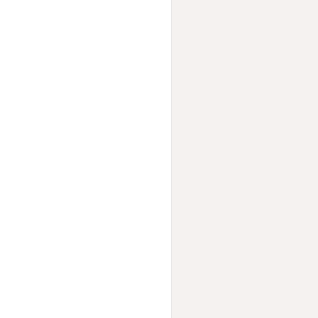
                     
                     
                     
                     
                     
                     
                     
                     
                     
                     
                     
                     
                     
                     
                     
                     
                     