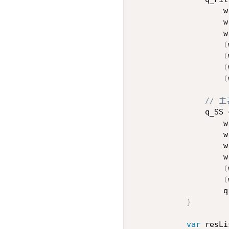
                    w
                    w
                    w
(
(
(
(
// 
                q_SS 
                    w
                    w
                    w
                    w
(
(
                    q
}
var
 resLi