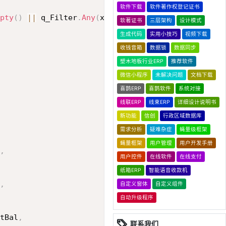
软件下载
软件著作权登记证书
pty
(
)
||
 q_Filter
.
Any
(
x 
=>
 x
.
isid 
==
 w
.
isid
)
)
软著证书
三层架构
设计模式
生成代码
实用小技巧
视频下载
收钱音箱
数据锁
数据同步
塑木地板行业ERP
推荐软件
微信小程序
未解决问题
文档下载
喜鹊ERP
喜鹊软件
系统对接
线联ERP
线束ERP
详细设计说明书
新功能
信创
行政区域数据库
需求分析
疑难杂症
蝇量级框架
蝇量框架
用户管理
用户开发手册
,
用户控件
在线软件
在线支付
纸箱ERP
智能语音收款机
,
自定义窗体
自定义组件
自动升级程序
tBal
,
联系我们