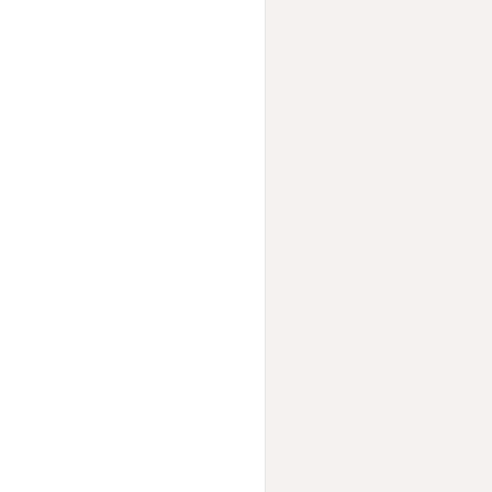
                     
                     
                     
                     
                     
                     
                     
                     
                     
                     
                     
                     
                     