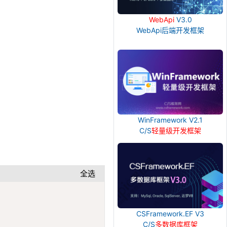
WebApi
V3.0
WebApi后端开发框架
WinFramework V2.1
C/S
轻量级开发框架
全选
Copy
CSFramework.EF V3
C/S
多数据库框架