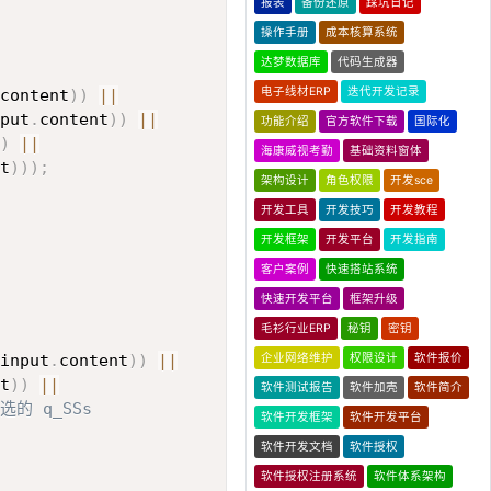
报表
备份还原
踩坑日记
操作手册
成本核算系统
达梦数据库
代码生成器
电子线材ERP
迭代开发记录
content
)
)
||
put
.
content
)
)
||
功能介绍
官方软件下载
国际化
)
||
海康威视考勤
基础资料窗体
t
)
)
)
;
架构设计
角色权限
开发sce
开发工具
开发技巧
开发教程
开发框架
开发平台
开发指南
客户案例
快速搭站系统
快速开发平台
框架升级
毛衫行业ERP
秘钥
密钥
input
.
content
)
)
||
企业网络维护
权限设计
软件报价
t
)
)
||
软件测试报告
软件加壳
软件简介
 q_SSs                    
软件开发框架
软件开发平台
软件开发文档
软件授权
软件授权注册系统
软件体系架构