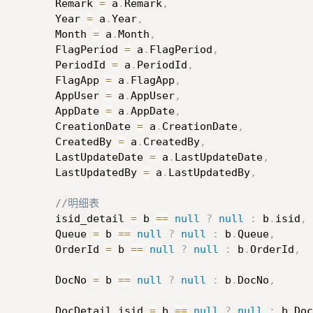
         Remark 
=
 a
.
Remark
,
         Year 
=
 a
.
Year
,
         Month 
=
 a
.
Month
,
         FlagPeriod 
=
 a
.
FlagPeriod
,
         PeriodId 
=
 a
.
PeriodId
,
         FlagApp 
=
 a
.
FlagApp
,
         AppUser 
=
 a
.
AppUser
,
         AppDate 
=
 a
.
AppDate
,
         CreationDate 
=
 a
.
CreationDate
,
         CreatedBy 
=
 a
.
CreatedBy
,
         LastUpdateDate 
=
 a
.
LastUpdateDate
,
         LastUpdatedBy 
=
 a
.
LastUpdatedBy
,
//明细表
         isid_detail 
=
 b 
==
null
?
null
:
 b
.
isid
,
         Queue 
=
 b 
==
null
?
null
:
 b
.
Queue
,
         OrderId 
=
 b 
==
null
?
null
:
 b
.
OrderId
,
         DocNo 
=
 b 
==
null
?
null
:
 b
.
DocNo
,
         DocDetail_isid 
=
 b 
==
null
?
null
:
 b
.
Doc