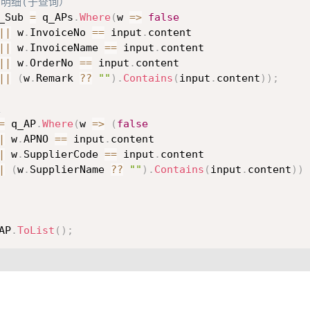
询明细(子查询）
_Sub 
=
 q_APs
.
Where
(
w 
=>
false
||
 w
.
InvoiceNo 
==
 input
.
content

||
 w
.
InvoiceName 
==
 input
.
content

||
 w
.
OrderNo 
==
 input
.
content

||
(
w
.
Remark 
??
""
)
.
Contains
(
input
.
content
)
)
;
表
=
 q_AP
.
Where
(
w 
=>
(
false
|
 w
.
APNO 
==
 input
.
content

|
 w
.
SupplierCode 
==
 input
.
content

|
(
w
.
SupplierName 
??
""
)
.
Contains
(
input
.
content
)
)
AP
.
ToList
(
)
;