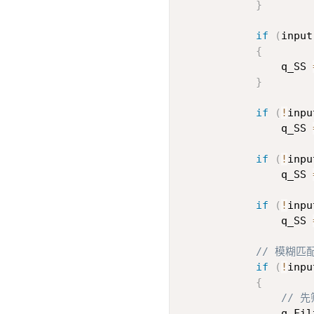
}
if
(
input
{
                q_SS 
}
if
(
!
inpu
                q_SS 
if
(
!
inpu
                q_SS 
if
(
!
inpu
                q_SS 
// 模糊匹配
if
(
!
inpu
{
// 
                q_Fil