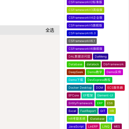
CSFrameworkV2标准版
CSFrameworkV3高级版
CSFrameworkV4企业版
CSFrameworkV5旗舰版
全选
CSFrameworkV6.0
Copy
CSFrameworkV6.1
CSFrameworkV6旗舰版
DAL数据访问层
DaMeng
Database
datalock
DbFramework
DeepSeek
Demo教学
Demo实例
Demo下载
DevExpress教程
Docker Desktop
DOM
ECS服务器
EFCore
EF框架
Element-UI
EntityFramework
ERP
ES6
Excel
FastReport
GIT
HR
HR考勤系统
IDatabase
IIS
JavaScript
LinERP
LINQ
MES