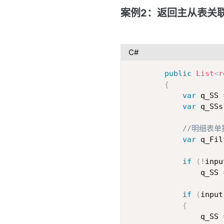
案例2：返回主从表关
C#
public
List
<
r
{
var
 q_SS 
var
 q_SSs
//明细表
var
 q_Fil
if
(
!
inpu
                q_SS 
if
(
input
{
                q_SS 