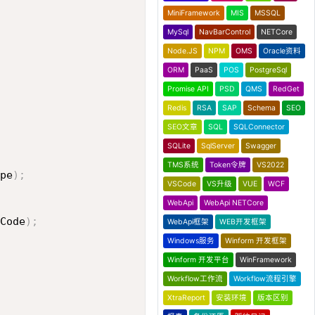
MiniFramework
MIS
MSSQL
MySql
NavBarControl
NETCore
Node.JS
NPM
OMS
Oracle资料
ORM
PaaS
POS
PostgreSql
Promise API
PSD
QMS
RedGet
Redis
RSA
SAP
Schema
SEO
SEO文章
SQL
SQLConnector
SQLite
SqlServer
Swagger
TMS系统
Token令牌
VS2022
pe
)
;
VSCode
VS升级
VUE
WCF
WebApi
WebApi NETCore
Code
)
;
WebApi框架
WEB开发框架
Windows服务
Winform 开发框架
Winform 开发平台
WinFramework
Workflow工作流
Workflow流程引擎
XtraReport
安装环境
版本区别