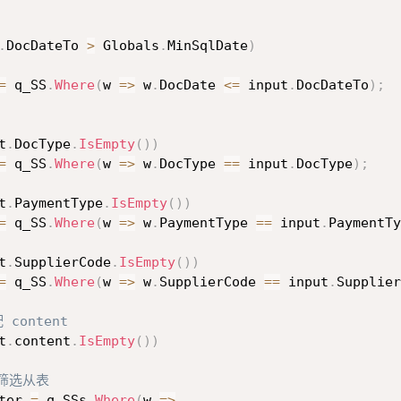
.
DocDateTo 
>
 Globals
.
MinSqlDate
)
=
 q_SS
.
Where
(
w 
=>
 w
.
DocDate 
<=
 input
.
DocDateTo
)
;
t
.
DocType
.
IsEmpty
(
)
)
=
 q_SS
.
Where
(
w 
=>
 w
.
DocType 
==
 input
.
DocType
)
;
t
.
PaymentType
.
IsEmpty
(
)
)
=
 q_SS
.
Where
(
w 
=>
 w
.
PaymentType 
==
 input
.
PaymentTy
t
.
SupplierCode
.
IsEmpty
(
)
)
=
 q_SS
.
Where
(
w 
=>
 w
.
SupplierCode 
==
 input
.
Supplier
 content
t
.
content
.
IsEmpty
(
)
)
先筛选从表
ter 
=
 q_SSs
.
Where
(
w 
=>