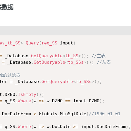
联数据
es_tb_SS
>
Query
(
req_SS
 input
)
=
 _Database
.
GetQueryable
<
tb_SS
>
(
)
;
//主表
 
=
 _Database
.
GetQueryable
<
tb_SSs
>
(
)
;
//从表
单独的过滤器
ter 
=
 _Database
.
GetQueryable
<
tb_SSs
>
(
)
;
t
.
DZNO
.
IsEmpty
(
)
)
=
 q_SS
.
Where
(
w 
=>
 w
.
DZNO 
==
 input
.
DZNO
)
;
.
DocDateFrom 
>
 Globals
.
MinSqlDate
)
//1900-01-01
=
 q_SS
.
Where
(
w 
=>
 w
.
DocDate 
>=
 input
.
DocDateFrom
)
;