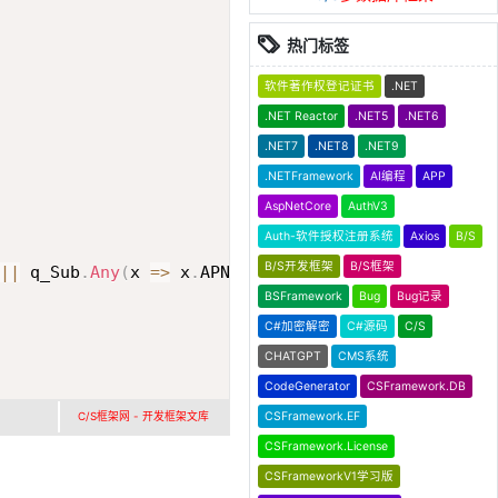
热门标签
软件著作权登记证书
.NET
.NET Reactor
.NET5
.NET6
.NET7
.NET8
.NET9
.NETFramework
AI编程
APP
AspNetCore
AuthV3
Auth-软件授权注册系统
Axios
B/S
B/S开发框架
B/S框架
||
 q_Sub
.
Any
(
x 
=>
 x
.
APNO 
==
 w
.
APNO
)
)
;
BSFramework
Bug
Bug记录
C#加密解密
C#源码
C/S
CHATGPT
CMS系统
CodeGenerator
CSFramework.DB
CSFramework.EF
C/S框架网 - 开发框架文库
CSFramework.License
CSFrameworkV1学习版