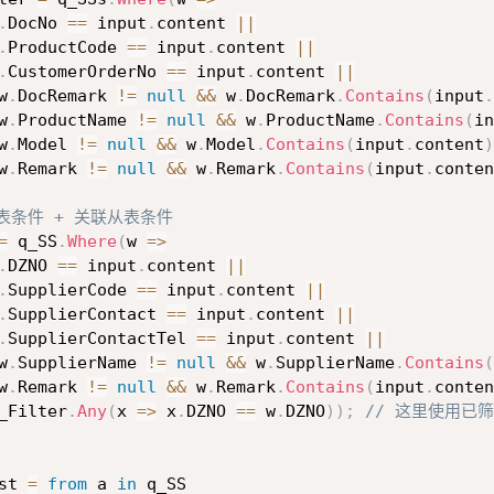
.
DocNo 
==
 input
.
content 
||
.
ProductCode 
==
 input
.
content 
||
.
CustomerOrderNo 
==
 input
.
content 
||
w
.
DocRemark 
!=
null
&&
 w
.
DocRemark
.
Contains
(
input
.
w
.
ProductName 
!=
null
&&
 w
.
ProductName
.
Contains
(
in
w
.
Model 
!=
null
&&
 w
.
Model
.
Contains
(
input
.
content
)
w
.
Remark 
!=
null
&&
 w
.
Remark
.
Contains
(
input
.
conten
主表条件 + 关联从表条件
=
 q_SS
.
Where
(
w 
=>
.
DZNO 
==
 input
.
content 
||
.
SupplierCode 
==
 input
.
content 
||
.
SupplierContact 
==
 input
.
content 
||
.
SupplierContactTel 
==
 input
.
content 
||
w
.
SupplierName 
!=
null
&&
 w
.
SupplierName
.
Contains
(
w
.
Remark 
!=
null
&&
 w
.
Remark
.
Contains
(
input
.
conten
_Filter
.
Any
(
x 
=>
 x
.
DZNO 
==
 w
.
DZNO
)
)
;
// 这里使用已筛选的
st 
=
from
 a 
in
 q_SS
