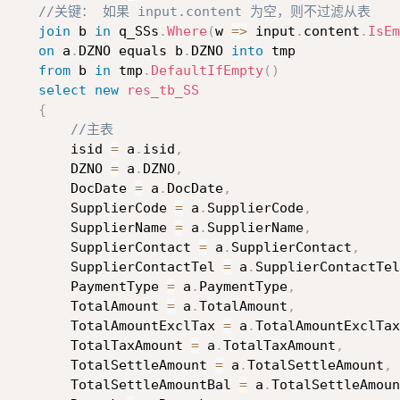
//关键： 如果 input.content 为空，则不过滤从表
join
 b 
in
 q_SSs
.
Where
(
w 
=>
 input
.
content
.
IsEm
on
 a
.
DZNO equals b
.
DZNO 
into
 tmp

from
 b 
in
 tmp
.
DefaultIfEmpty
(
)
select
new
res_tb_SS
{
//主表
         isid 
=
 a
.
isid
,
         DZNO 
=
 a
.
DZNO
,
         DocDate 
=
 a
.
DocDate
,
         SupplierCode 
=
 a
.
SupplierCode
,
         SupplierName 
=
 a
.
SupplierName
,
         SupplierContact 
=
 a
.
SupplierContact
,
         SupplierContactTel 
=
 a
.
SupplierContactTel
         PaymentType 
=
 a
.
PaymentType
,
         TotalAmount 
=
 a
.
TotalAmount
,
         TotalAmountExclTax 
=
 a
.
TotalAmountExclTax
         TotalTaxAmount 
=
 a
.
TotalTaxAmount
,
         TotalSettleAmount 
=
 a
.
TotalSettleAmount
,
         TotalSettleAmountBal 
=
 a
.
TotalSettleAmoun