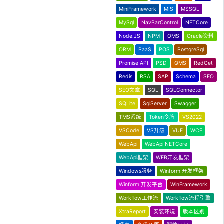
MiniFramework
MIS
MSSQL
MySql
NavBarControl
NETCore
Node.JS
NPM
OMS
Oracle资料
ORM
PaaS
POS
PostgreSql
Promise API
PSD
QMS
RedGet
Redis
RSA
SAP
Schema
SEO
SEO文章
SQL
SQLConnector
SQLite
SqlServer
Swagger
TMS系统
Token令牌
VS2022
VSCode
VS升级
VUE
WCF
WebApi
WebApi NETCore
WebApi框架
WEB开发框架
Windows服务
Winform 开发框架
Winform 开发平台
WinFramework
Workflow工作流
Workflow流程引擎
XtraReport
安装环境
版本区别