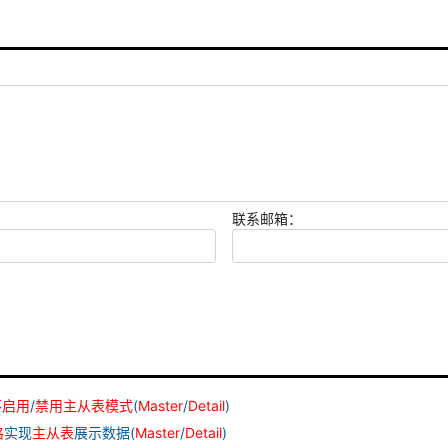
联系邮箱：
不
启用
/
禁用
主从
表
模式
(
Master
/
Detail
)
格
实现
主从
表
展示数据(
Master
/
Detail
)