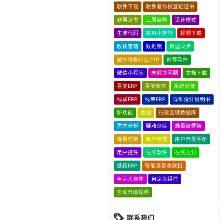
软件下载
软件著作权登记证书
软著证书
三层架构
设计模式
生成代码
实用小技巧
视频下载
收钱音箱
数据锁
数据同步
塑木地板行业ERP
推荐软件
微信小程序
未解决问题
文档下载
喜鹊ERP
喜鹊软件
系统对接
线联ERP
线束ERP
详细设计说明书
新功能
信创
行政区域数据库
需求分析
疑难杂症
蝇量级框架
蝇量框架
用户管理
用户开发手册
用户控件
在线软件
在线支付
纸箱ERP
智能语音收款机
自定义窗体
自定义组件
自动升级程序
联系我们