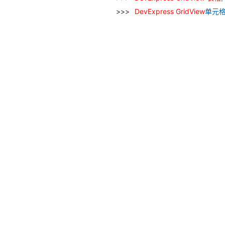
DevExpress
GridView
单元格C