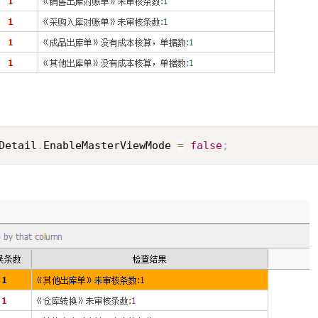
Detail
.
EnableMasterViewMode 
=
false
;