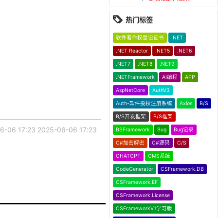
热门标签
软件著作权登记证书
.NET
.NET Reactor
.NET5
.NET6
.NET7
.NET8
.NET9
.NETFramework
AI编程
APP
AspNetCore
AuthV3
Auth-软件授权注册系统
Axios
B/S
B/S开发框架
B/S框架
6-06 17:23
2025-06-06 17:23
BSFramework
Bug
Bug记录
C#加密解密
C#源码
C/S
CHATGPT
CMS系统
CodeGenerator
CSFramework.DB
CSFramework.EF
CSFramework.License
CSFrameworkV1学习版