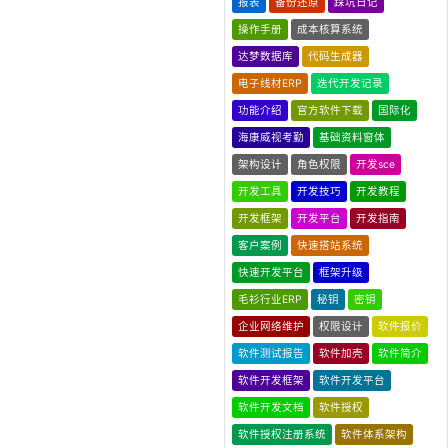
报表
备份还原
踩坑日记
操作手册
成本核算系统
达梦数据库
代码生成器
电子线材ERP
迭代开发记录
功能介绍
官方软件下载
国际化
海康威视考勤
基础资料窗体
架构设计
角色权限
开发sce
开发工具
开发技巧
开发教程
开发框架
开发平台
开发指南
客户案例
快速搭站系统
快速开发平台
框架升级
毛衫行业ERP
秘钥
密钥
企业网络维护
权限设计
软件报价
软件测试报告
软件加壳
软件简介
软件开发框架
软件开发平台
软件开发文档
软件授权
软件授权注册系统
软件体系架构