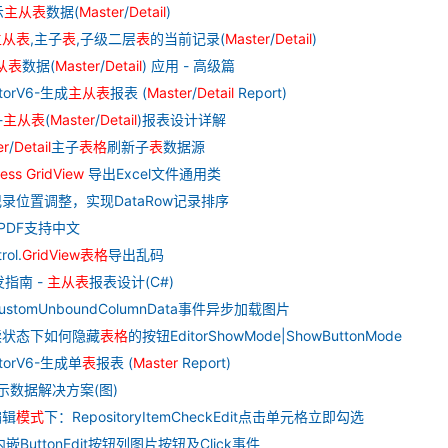
示
主从
表
数据(
Master
/
Detail
)
主从
表
,主子
表
,子级二层
表
的当前记录(
Master
/
Detail
)
从
表
数据(
Master
/
Detail
) 应用 - 高级篇
atorV6-生成
主从
表
报表 (
Master
/
Detail
Report)
-
主从
表
(
Master
/
Detail
)报表设计详解
er
/
Detail
主子
表格
刷新子
表
数据源
ess
GridView
导出Excel文件通用类
记录位置调整，实现DataRow记录排序
PDF支持中文
rol.
GridView
表格
导出乱码
开发指南 -
主从
表
报表设计(C#)
ustomUnboundColumnData事件异步加载图片
读状态下如何隐藏
表格
的按钮EditorShowMode|ShowButtonMode
atorV6-生成单
表
报表 (
Master
Report)
示数据解决方案(图)
编辑
模式
下：RepositoryItemCheckEdit点击单元格立即勾选
内嵌ButtonEdit按钮列图片按钮及Click事件