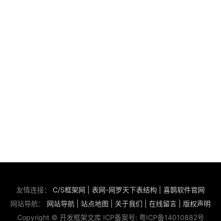
友情连接：
C/S框架网
|
表网-网罗天下表结构
|
喜鹊软件官网
网站导航：
网站导航
|
站点地图
|
关于我们
|
在线留言
|
版权声明
Copyright © 开发框架文库 ICP备案号:
粤ICP备14010882号