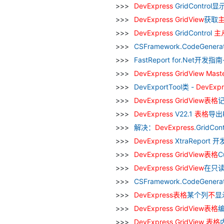
DevExpress
GridControl显
DevExpress
GridView
获取
DevExpress
GridControl
主
CSFramework.CodeGener
FastReport for.Net开发指南
DevExpress
GridView
Mast
DevExportTool类 -
DevExpr
DevExpress
GridView
表格
DevExpress
V22.1
表格
导出
解决：
DevExpress
.GridCont
DevExpress
XtraReport 
DevExpress
GridView
表格
C
DevExpress
GridView
在只
CSFramework.CodeGener
DevExpress
表格
某个列
不
显
DevExpress
GridView
表格
DevExpress
GridView
表格