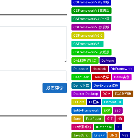
CSFrameworkV2标准版
CSFrameworkV3高级版
CSFrameworkV4企业版
CSFrameworkV5旗舰版
CSFrameworkV6.0
CSFrameworkV6.1
CSFrameworkV6旗舰版
DAL数据访问层
DaMeng
Database
datalock
DbFramework
DeepSeek
Demo教学
Demo实例
Demo下载
DevExpress教程
发表评论
Docker Desktop
DOM
ECS服务器
EFCore
EF框架
Element-UI
EntityFramework
ERP
ES6
Excel
FastReport
GIT
HR
HR考勤系统
IDatabase
IIS
JavaScript
LinERP
LINQ
MES