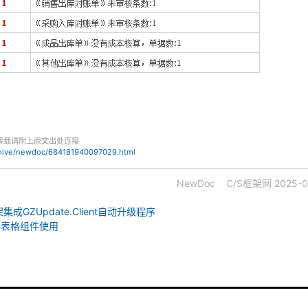
转载请附上原文出处连接
chive/newdoc/684181940097029.html
NewDoc
C/S框架网
2025-0
架集成GZUpdate.Client自动升级程序
st树形表格组件使用