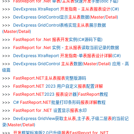
FastReport
for
.
Net
单
表
/
主从
表
快速
开发
手册(doc下载)
DevExpress XtraReport
开发
指南
-
主从
表
报表
设计
(C#)
DevExpress GridControl显示
主从
表
数据(
Master
/
Detail
)
DevExpress GridControl表格实现
主从
表
展示数据
(
Master
/
Detail
)
FastReport
for
.
Net
报表
开发
实例(C#源码下载)
FastReport
for
.
Net
实例 -
主从
报表
读取当前记录的数据
DevExpress XtraReport
开发
指南
-单
表
报表
设计
详解
(C#)
DevExpress GridControl
主从
表
数据(
Master
/
Detail
) 应用 - 高
级篇
FastReport
.
NET
主从
表
报表
完整版源码
FastReport
.
NET
2023 用户自定义
报表
配置
详解
FastReport
.
NET
2023
报表
设计
器|
FastReport
教程
C#
FastReport
.
NET
批量打印条形码
报表
详解
教程
FastReport
for
.
NET
设置显示
报表
水印
DevExpress GridView获取
主从
表
,主子
表
,子级二层
表
的当前记
录(
Master
/
Detail
)
开发
框架标准版2.0已升级
报表
FastReport
for
.
NET