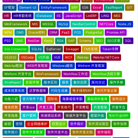
EF框架
Element-UI
EntityFramework
ERP
ES6
Excel
FastReport
GIT
HR
HR考勤系统
IDatabase
IIS
JavaScript
LinERP
LINQ
MES
MiniFramework
MIS
MSSQL
MySql
NavBarControl
NETCore
Node.JS
NPM
OMS
Oracle资料
ORM
PaaS
POS
PostgreSql
Promise API
PSD
QMS
RedGet
Redis
RSA
SAP
Schema
SEO
SEO文章
SQL
SQLConnector
SQLite
SqlServer
Swagger
TMS系统
Token令牌
VS2022
VSCode
VS升级
VUE
WCF
WebApi
WebApi NETCore
WebApi框架
WEB开发框架
Windows服务
Winform 开发框架
Winform 开发平台
WinFramework
Workflow工作流
Workflow流程引擎
XtraReport
安装环境
版本区别
报表
备份还原
踩坑日记
操作手册
成本核算系统
达梦数据库
代码生成器
电子线材ERP
迭代开发记录
功能介绍
官方软件下载
国际化
海康威视考勤
基础资料窗体
架构设计
角色权限
开发sce
开发工具
开发技巧
开发教程
开发框架
开发平台
开发指南
客户案例
快速搭站系统
快速开发平台
框架升级
毛衫行业ERP
秘钥
密钥
企业网络维护
权限设计
软件报价
软件测试报告
软件加壳
软件简介
软件开发框架
软件开发平台
软件开发文档
软件授权