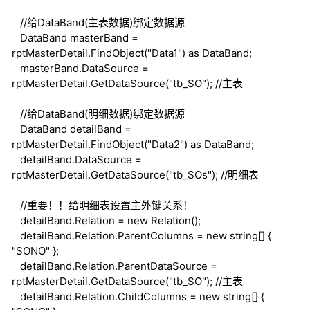
//给DataBand(主表数据)绑定数据源
DataBand masterBand =
rptMasterDetail.FindObject("Data1")
as
DataBand;
masterBand.DataSource =
rptMasterDetail.GetDataSource("tb_SO");
//主表
//给DataBand(明细数据)绑定数据源
DataBand detailBand =
rptMasterDetail.FindObject("Data2")
as
DataBand;
detailBand.DataSource =
rptMasterDetail.GetDataSource("tb_SOs");
//明细表
//重要！！给明细表设置主外键关系！
detailBand.Relation =
new
Relation();
detailBand.Relation.ParentColumns =
new
string
[] {
"SONO" };
detailBand.Relation.ParentDataSource =
rptMasterDetail.GetDataSource("tb_SO");
//主表
detailBand.Relation.ChildColumns =
new
string
[] {