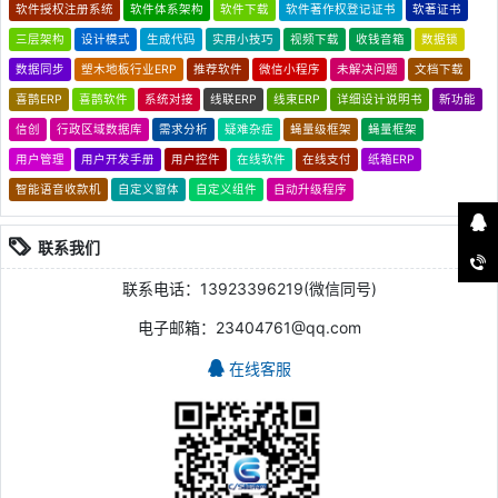
软件授权注册系统
软件体系架构
软件下载
软件著作权登记证书
软著证书
三层架构
设计模式
生成代码
实用小技巧
视频下载
收钱音箱
数据锁
数据同步
塑木地板行业ERP
推荐软件
微信小程序
未解决问题
文档下载
喜鹊ERP
喜鹊软件
系统对接
线联ERP
线束ERP
详细设计说明书
新功能
信创
行政区域数据库
需求分析
疑难杂症
蝇量级框架
蝇量框架
用户管理
用户开发手册
用户控件
在线软件
在线支付
纸箱ERP
智能语音收款机
自定义窗体
自定义组件
自动升级程序
联系我们
联系电话：13923396219(微信同号)
电子邮箱：23404761@qq.com
在线客服