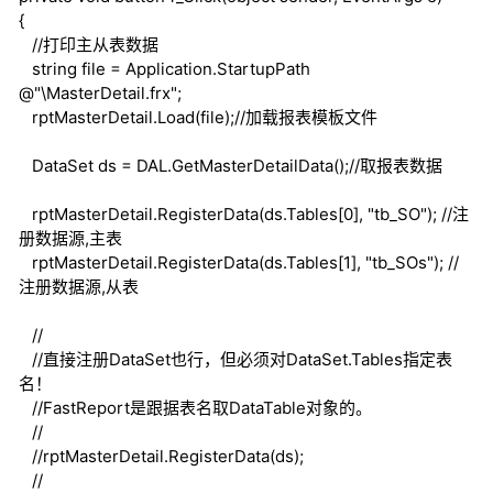
{
//打印主从表数据
string
file = Application.StartupPath
@"\MasterDetail.frx";
rptMasterDetail.Load(file);
//加载报表模板文件
DataSet ds = DAL.GetMasterDetailData();
//取报表数据
rptMasterDetail.RegisterData(ds.Tables[0], "tb_SO");
//注
册数据源,主表
rptMasterDetail.RegisterData(ds.Tables[1], "tb_SOs");
//
注册数据源,从表
//
//直接注册DataSet也行，但必须对DataSet.Tables指定表
名！
//FastReport是跟据表名取DataTable对象的。
//
//rptMasterDetail.RegisterData(ds);
//