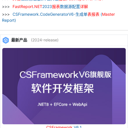
FastReport
.
NET
2023
报表
数据源配置
详解
CSFramework.CodeGeneratorV6-生成单
表
报表
(
Master
Report)
最新产品
(2024-release)
CSFramework
V6.1