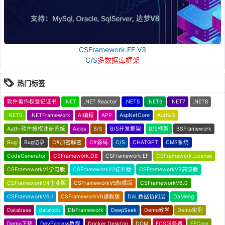
CSFramework.EF V3
C/S
多数据库框架
热门标签
软件著作权登记证书
.NET
.NET Reactor
.NET5
.NET6
.NET7
.NET8
.NET9
.NETFramework
AI编程
APP
AspNetCore
AuthV3
Auth-软件授权注册系统
Axios
B/S
B/S开发框架
B/S框架
BSFramework
Bug
Bug记录
C#加密解密
C#源码
C/S
CHATGPT
CMS系统
CodeGenerator
CSFramework.DB
CSFramework.EF
CSFramework.License
CSFrameworkV1学习版
CSFrameworkV2标准版
CSFrameworkV3高级版
CSFrameworkV4企业版
CSFrameworkV5旗舰版
CSFrameworkV6.0
CSFrameworkV6.1
CSFrameworkV6旗舰版
DAL数据访问层
DaMeng
Database
datalock
DbFramework
DeepSeek
Demo教学
Demo实例
Demo下载
DevExpress教程
Docker Desktop
DOM
ECS服务器
EFCore