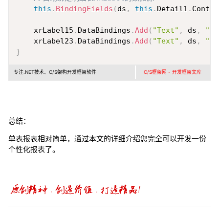
this
.
BindingFields
(
ds
,
this
.
Detail1
.
Contro
    xrLabel15
.
DataBindings
.
Add
(
"Text"
,
 ds
,
"R1
    xrLabel23
.
DataBindings
.
Add
(
"Text"
,
 ds
,
"R1
}
专注.NET技术、C/S架构开发框架软件
C/S框架网 - 开发框架文库
总结：
单表报表相对简单，通过本文的详细介绍您完全可以开发一份
个性化报表了。