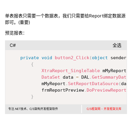
单表报表只需要一个数据表，我们只需要给Report绑定数据源
即可。(重要)
预览报表：
C#
全选
Copy
private
void
button2_Click
(
object
 sender
,
{
XtraReport_SingleTable
 mMyReport 
=
DataSet
 data 
=
 DAL
.
GetSummaryData
(
            mMyReport
.
SetReportDataSource
(
data
            frmReportPreview
.
DoPreviewReport
(
m
}
专注.NET技术、C/S架构开发框架软件
C/S框架网 - 开发框架文库