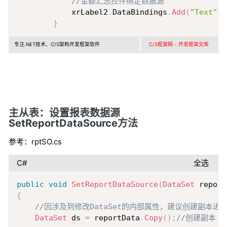
//金额汇总控件绑定数据源
            xrLabel2
.
DataBindings
.
Add
(
"Text"
,
t
}
专注.NET技术、C/S架构开发框架软件
C/S框架网 - 开发框架文库
主从表：设置报表数据源
SetReportDataSource方法
参考：rptSO.cs
C#
全选
Copy
public
void
SetReportDataSource
(
DataSet
 report
{
//因涉及到修改DataSet的内部属性，建议创建副本进
DataSet
 ds 
=
 reportData
.
Copy
(
)
;
//创建副本