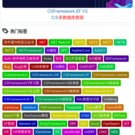
CSFramework.EF V3
C/S
多数据库框架
热门标签
软件著作权登记证书
.NET
.NET Reactor
.NET5
.NET6
.NET7
.NET8
.NET9
.NETFramework
AI编程
APP
AspNetCore
AuthV3
Auth-软件授权注册系统
Axios
B/S
B/S开发框架
B/S框架
BSFramework
Bug
Bug记录
C#加密解密
C#源码
C/S
CHATGPT
CMS系统
CodeGenerator
CSFramework.DB
CSFramework.EF
CSFramework.License
CSFrameworkV1学习版
CSFrameworkV2标准版
CSFrameworkV3高级版
CSFrameworkV4企业版
CSFrameworkV5旗舰版
CSFrameworkV6.0
CSFrameworkV6.1
CSFrameworkV6旗舰版
DAL数据访问层
DaMeng
Database
datalock
DbFramework
DeepSeek
Demo教学
Demo实例
Demo下载
DevExpress教程
Docker Desktop
DOM
ECS服务器
EFCore
EF框架
Element-UI
EntityFramework
ERP
ES6
Excel
FastReport
GIT
HR
HR考勤系统
IDatabase
IIS
JavaScript
LinERP
LINQ
MES