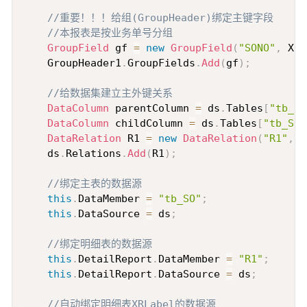
//重要！！！给组(GroupHeader)绑定主键字段
//本报表是按业务单号分组
GroupField
 gf 
=
new
GroupField
(
"SONO"
,
 XRC
    GroupHeader1
.
GroupFields
.
Add
(
gf
)
;
//给数据集建立主外键关系
DataColumn
 parentColumn 
=
 ds
.
Tables
[
"tb_SO
DataColumn
 childColumn 
=
 ds
.
Tables
[
"tb_SOs
DataRelation
 R1 
=
new
DataRelation
(
"R1"
,
 p
    ds
.
Relations
.
Add
(
R1
)
;
//绑定主表的数据源
this
.
DataMember 
=
"tb_SO"
;
this
.
DataSource 
=
 ds
;
//绑定明细表的数据源
this
.
DetailReport
.
DataMember 
=
"R1"
;
this
.
DetailReport
.
DataSource 
=
 ds
;
//自动绑定明细表XRLabel的数据源