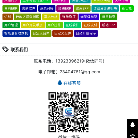
数据同步
塑木地板行业ERP
推荐软件
微信小程序
未解决问题
文档下载
喜鹊ERP
喜鹊软件
系统对接
线联ERP
线束ERP
详细设计说明书
新功能
信创
行政区域数据库
需求分析
疑难杂症
蝇量级框架
蝇量框架
用户管理
用户开发手册
用户控件
在线软件
在线支付
纸箱ERP
智能语音收款机
自定义窗体
自定义组件
自动升级程序
联系我们
联系电话：13923396219(微信同号)
电子邮箱：23404761@qq.com
在线客服
微信二维码