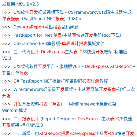
发
框架-标准版V2.3
C
/S软件
开发
框架视频下载 - CSFrameworkV6代码生成器生成
单
表
报表
（FastReport.NET
报表
）1080p
Dev
XtraReport
导出
报表
乱码问题
FastReport for .Net
单
表
/主从
表
快速
开发
手册(doc下载)
CSFrameworkV6旗舰版-
单
表
设计
报表
模板文件
三．代码
设计
-
DevExpress
主从
表
-
C
/S快速
开发
框架-标准版
V2.3
C
/S架构软件
开发
平台 - 旗舰版V6.1 -
DevExpress
XtraReport
-
销售订单
报表
C
# FastReport.NET批量打印条形码
报表
详解
教程
WinFramework轻量级
开发
框架 - 主从
表
窗体
开发
指南
-详细二次
开发
开发
基础资料
报表
（
单
表
） - MiniFramework蝇量框架 -
Winform框架
二．
报表
设计
(Report Designer)-
DevExpress
主从
表
-
C
/S快速
开发
框架-标准版V2.3
一．新增一份
XtraReport
报表
-
DevExpress
主从
表
-
C
/S快速
开发