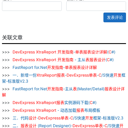
发表评论
关联文章
DevExpress
XtraReport
开发
指南
-
单
表
报表
设计
详解
(
C
#)
DevExpress
XtraReport
开发
指南
- 主从
表
报表
设计
(
C
#)
FastReport for.Net
开发
指南
-
单
表
报表
设计
详解
一．新增一份
XtraReport
报表
-
DevExpress
单
表
-
C
/S快速
开发
框
架-标准版V2.3
FastReport for.Net
开发
指南
-主从
表
(Master/Detail)
报表
设计
详
解
DevExpress
XtraReport
报表
实例源码下载(
C
#)
DevExpress
XtraReport
- 动态加载
报表
布局模板
三．代码
设计
-
DevExpress
单
表
-
C
/S快速
开发
框架-标准版V2.3
二．
报表
设计
(Report Designer)-
DevExpress
单
表
-
C
/S快速
开