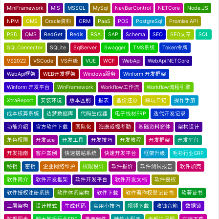
MiniFramework
MIS
MSSQL
MySql
NavBarControl
NETCore
Node.JS
NPM
OMS
Oracle资料
ORM
PaaS
POS
PostgreSql
Promise API
PSD
QMS
RedGet
Redis
RSA
SAP
Schema
SEO
SEO文章
SQL
SQLConnector
SQLite
SqlServer
Swagger
TMS系统
Token令牌
VS2022
VSCode
VS升级
VUE
WCF
WebApi
WebApi NETCore
WebApi框架
WEB开发框架
Windows服务
Winform 开发框架
Winform 开发平台
WinFramework
Workflow工作流
Workflow流程引擎
XtraReport
安装环境
版本区别
报表
备份还原
踩坑日记
操作手册
成本核算系统
达梦数据库
代码生成器
电子线材ERP
迭代开发记录
功能介绍
官方软件下载
国际化
海康威视考勤
基础资料窗体
架构设计
角色权限
开发sce
开发工具
开发技巧
开发教程
开发框架
开发平台
开发指南
客户案例
快速搭站系统
快速开发平台
框架升级
毛衫行业ERP
秘钥
密钥
企业网络维护
权限设计
软件报价
软件测试报告
软件加壳
软件简介
软件开发框架
软件开发平台
软件开发文档
软件授权
软件授权注册系统
软件体系架构
软件下载
软件著作权登记证书
软著证书
三层架构
设计模式
生成代码
实用小技巧
视频下载
收钱音箱
数据锁