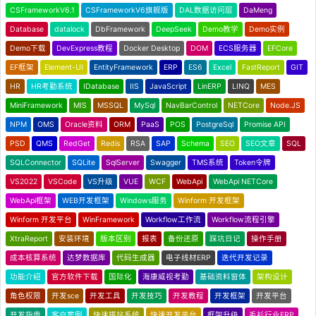
CSFrameworkV6.1
CSFrameworkV6旗舰版
DAL数据访问层
DaMeng
Database
datalock
DbFramework
DeepSeek
Demo教学
Demo实例
Demo下载
DevExpress教程
Docker Desktop
DOM
ECS服务器
EFCore
EF框架
Element-UI
EntityFramework
ERP
ES6
Excel
FastReport
GIT
HR
HR考勤系统
IDatabase
IIS
JavaScript
LinERP
LINQ
MES
MiniFramework
MIS
MSSQL
MySql
NavBarControl
NETCore
Node.JS
NPM
OMS
Oracle资料
ORM
PaaS
POS
PostgreSql
Promise API
PSD
QMS
RedGet
Redis
RSA
SAP
Schema
SEO
SEO文章
SQL
SQLConnector
SQLite
SqlServer
Swagger
TMS系统
Token令牌
VS2022
VSCode
VS升级
VUE
WCF
WebApi
WebApi NETCore
WebApi框架
WEB开发框架
Windows服务
Winform 开发框架
Winform 开发平台
WinFramework
Workflow工作流
Workflow流程引擎
XtraReport
安装环境
版本区别
报表
备份还原
踩坑日记
操作手册
成本核算系统
达梦数据库
代码生成器
电子线材ERP
迭代开发记录
功能介绍
官方软件下载
国际化
海康威视考勤
基础资料窗体
架构设计
角色权限
开发sce
开发工具
开发技巧
开发教程
开发框架
开发平台
开发指南
客户案例
快速搭站系统
快速开发平台
框架升级
毛衫行业ERP