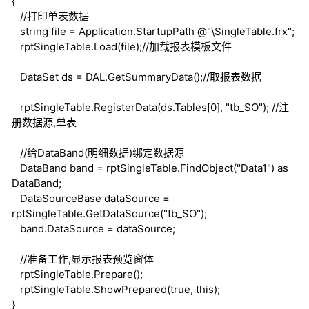
{
//打印单表数据
string
file = Application.StartupPath @"\SingleTable.frx";
rptSingleTable.Load(file);
//加载报表模板文件
DataSet ds = DAL.GetSummaryData();
//取报表数据
rptSingleTable.RegisterData(ds.Tables[0], "tb_SO");
//注
册数据源,单表
//给DataBand(明细数据)绑定数据源
DataBand band = rptSingleTable.FindObject("Data1")
as
DataBand;
DataSourceBase dataSource =
rptSingleTable.GetDataSource("tb_SO");
band.DataSource = dataSource;
//准备工作,显示报表预览窗体
rptSingleTable.Prepare();
rptSingleTable.ShowPrepared(
true
,
this
);
}