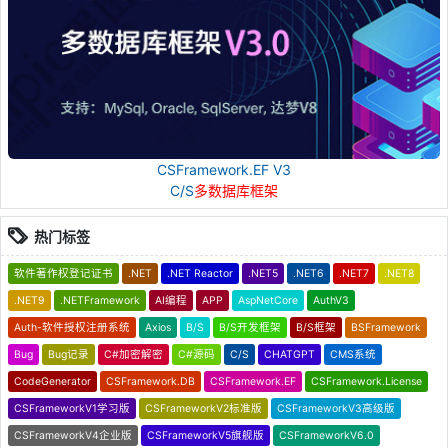
CSFramework.EF V3
C/S
多数据库框架
热门标签
软件著作权登记证书
.NET
.NET Reactor
.NET5
.NET6
.NET7
.NET8
.NET9
.NETFramework
AI编程
APP
AspNetCore
AuthV3
Auth-软件授权注册系统
Axios
B/S
B/S开发框架
B/S框架
BSFramework
Bug
Bug记录
C#加密解密
C#源码
C/S
CHATGPT
CMS系统
CodeGenerator
CSFramework.DB
CSFramework.EF
CSFramework.License
CSFrameworkV1学习版
CSFrameworkV2标准版
CSFrameworkV3高级版
CSFrameworkV4企业版
CSFrameworkV5旗舰版
CSFrameworkV6.0