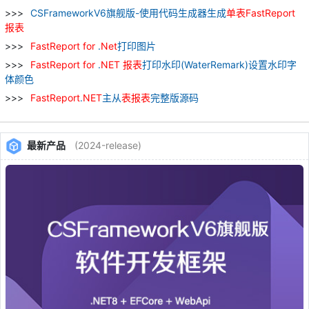
CSFrameworkV6旗舰版-使用代码生成器生成
单
表
FastReport
报表
FastReport
for
.
Net
打印图片
FastReport
for
.
NET
报表
打印水印(WaterRemark)设置水印字
体颜色
FastReport
.
NET
主从
表
报表
完整版源码
最新产品
(2024-release)