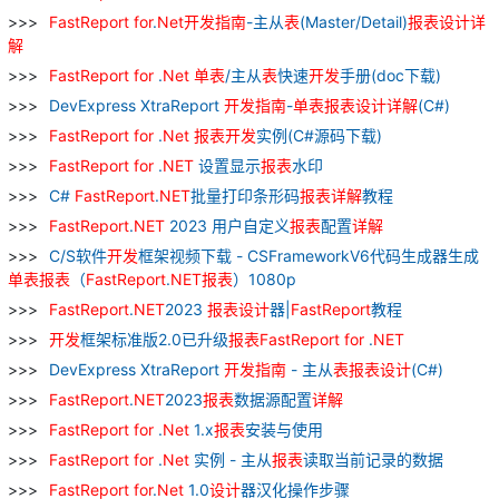
FastReport
for
.
Net
开发
指南
-主从
表
(Master/Detail)
报表
设计
详
解
FastReport
for
.
Net
单
表
/主从
表
快速
开发
手册(doc下载)
DevExpress XtraReport
开发
指南
-
单
表
报表
设计
详解
(C#)
FastReport
for
.
Net
报表
开发
实例(C#源码下载)
FastReport
for
.
NET
设置显示
报表
水印
C#
FastReport
.
NET
批量打印条形码
报表
详解
教程
FastReport
.
NET
2023 用户自定义
报表
配置
详解
C/S软件
开发
框架视频下载 - CSFrameworkV6代码生成器生成
单
表
报表
（
FastReport
.
NET
报表
）1080p
FastReport
.
NET
2023
报表
设计
器|
FastReport
教程
开发
框架标准版2.0已升级
报表
FastReport
for
.
NET
DevExpress XtraReport
开发
指南
- 主从
表
报表
设计
(C#)
FastReport
.
NET
2023
报表
数据源配置
详解
FastReport
for
.
Net
1.x
报表
安装与使用
FastReport
for
.
Net
实例 - 主从
报表
读取当前记录的数据
FastReport
for
.
Net
1.0
设计
器汉化操作步骤