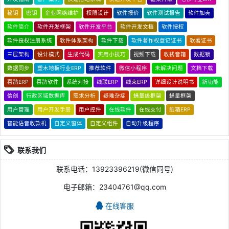
秘钥
密钥
企业网络维护
权限设计
软件报价
软件测试报告
软件加壳
软件简介
软件开发框架
软件开发平台
软件开发文档
软件授权
软件授权注册系统
软件体系架构
软件下载
软件著作权登记证书
软著证书
三层架构
设计模式
生成代码
实用小技巧
视频下载
收钱音箱
数据锁
数据同步
塑木地板行业ERP
推荐软件
微信小程序
未解决问题
文档下载
喜鹊ERP
喜鹊软件
系统对接
线联ERP
线束ERP
详细设计说明书
新功能
信创
行政区域数据库
需求分析
疑难杂症
蝇量级框架
蝇量框架
用户管理
用户开发手册
用户控件
在线软件
在线支付
纸箱ERP
智能语音收款机
自定义窗体
自定义组件
自动升级程序
联系我们
联系电话：13923396219(微信同号)
电子邮箱：23404761@qq.com
在线客服