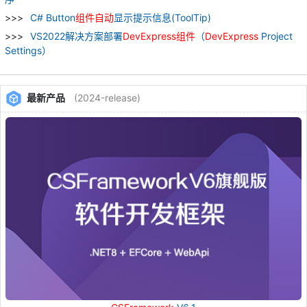
C# Button
组
件
自动
显示提示信息(ToolTip)
VS2022解决方案部署
DevExpress
组
件
（
DevExpress
Project
Settings）
最新产品
(2024-release)