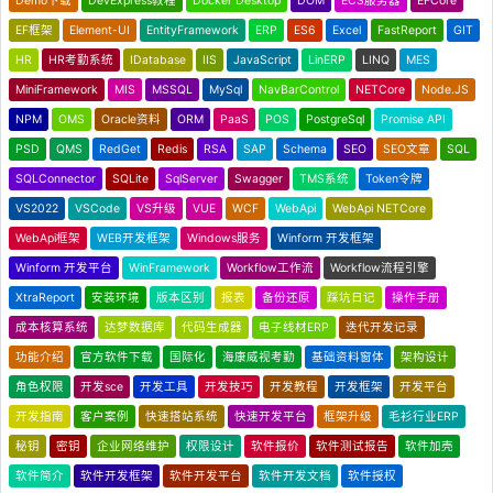
Demo下载
DevExpress教程
Docker Desktop
DOM
ECS服务器
EFCore
EF框架
Element-UI
EntityFramework
ERP
ES6
Excel
FastReport
GIT
HR
HR考勤系统
IDatabase
IIS
JavaScript
LinERP
LINQ
MES
MiniFramework
MIS
MSSQL
MySql
NavBarControl
NETCore
Node.JS
NPM
OMS
Oracle资料
ORM
PaaS
POS
PostgreSql
Promise API
PSD
QMS
RedGet
Redis
RSA
SAP
Schema
SEO
SEO文章
SQL
SQLConnector
SQLite
SqlServer
Swagger
TMS系统
Token令牌
VS2022
VSCode
VS升级
VUE
WCF
WebApi
WebApi NETCore
WebApi框架
WEB开发框架
Windows服务
Winform 开发框架
Winform 开发平台
WinFramework
Workflow工作流
Workflow流程引擎
XtraReport
安装环境
版本区别
报表
备份还原
踩坑日记
操作手册
成本核算系统
达梦数据库
代码生成器
电子线材ERP
迭代开发记录
功能介绍
官方软件下载
国际化
海康威视考勤
基础资料窗体
架构设计
角色权限
开发sce
开发工具
开发技巧
开发教程
开发框架
开发平台
开发指南
客户案例
快速搭站系统
快速开发平台
框架升级
毛衫行业ERP
秘钥
密钥
企业网络维护
权限设计
软件报价
软件测试报告
软件加壳
软件简介
软件开发框架
软件开发平台
软件开发文档
软件授权