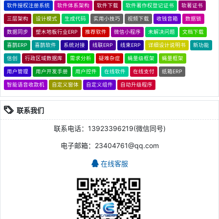
软件授权注册系统
软件体系架构
软件下载
软件著作权登记证书
软著证书
三层架构
设计模式
生成代码
实用小技巧
视频下载
收钱音箱
数据锁
数据同步
塑木地板行业ERP
推荐软件
微信小程序
未解决问题
文档下载
喜鹊ERP
喜鹊软件
系统对接
线联ERP
线束ERP
详细设计说明书
新功能
信创
行政区域数据库
需求分析
疑难杂症
蝇量级框架
蝇量框架
用户管理
用户开发手册
用户控件
在线软件
在线支付
纸箱ERP
智能语音收款机
自定义窗体
自定义组件
自动升级程序
联系我们
联系电话：13923396219(微信同号)
电子邮箱：23404761@qq.com
在线客服