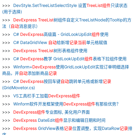
DevStyle.SetTreeListSelectStyle 设置
TreeList
组
件
只读状态
(用于选择)
DevExpress
TreeList
树组件自定义TreeListNode的Tooltip的方
法（
自动
消息提示）
C#
DevExpress
高级篇 - GridLookUpEdit
组
件
使用
C# DataGridView
自动
给新增
记录
当前
单元格赋值
DevExpress
TreeList
树形表格组件使用
C#
DevExpress
教学 GridLookUpEdit
组
件
表格下拉组件使用
Winform+
DevExpress
使用GridLookUpEdit实现订单明细选择
商品，并
自动
添加新商品
记录
C#
DevExpress
按回车键
自动
跳转单元格或新增
记录
(GridMovetor.cs)
VS工具栏手工加载
DevExpress
组
件
Winform软件开发框架使用
DevExpress
组
件
有那些优势？
DevExpress
组
件
专业图标, 美化用户界面
DevExpress
DateEdit
组
件
显示和编辑日期和时间
DevExpress
GridView表格
记录
位置调整，实现DataRow
记录
排
序