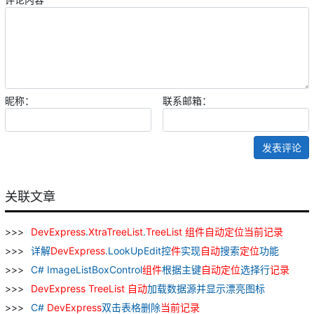
昵称：
联系邮箱：
发表评论
关联文章
DevExpress
.
XtraTreeList
.
TreeList
组
件
自动
定位
当前
记录
详解
DevExpress
.LookUpEdit控
件
实现
自动
搜索
定位
功能
C# ImageListBoxControl
组
件
根据主键
自动
定位
选择行
记录
DevExpress
TreeList
自动
加载数据源并显示漂亮图标
C#
DevExpress
双击表格删除
当前
记录