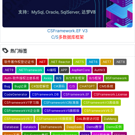
CSFramework.EF V3
C/S
多数据库框架
热门标签
软件著作权登记证书
.NET
.NET Reactor
.NET5
.NET6
.NET7
.NET8
.NET9
.NETFramework
AI编程
APP
AspNetCore
AuthV3
Auth-软件授权注册系统
Axios
B/S
B/S开发框架
B/S框架
BSFramework
Bug
Bug记录
C#加密解密
C#源码
C/S
CHATGPT
CMS系统
CodeGenerator
CSFramework.DB
CSFramework.EF
CSFramework.License
CSFrameworkV1学习版
CSFrameworkV2标准版
CSFrameworkV3高级版
CSFrameworkV4企业版
CSFrameworkV5旗舰版
CSFrameworkV6.0
CSFrameworkV6.1
CSFrameworkV6旗舰版
DAL数据访问层
DaMeng
Database
datalock
DbFramework
DeepSeek
Demo教学
Demo实例