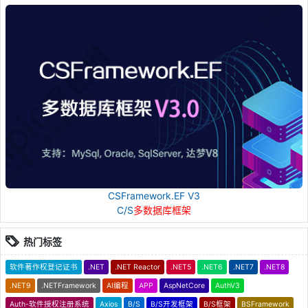
CSFramework.EF V3
C/S
多数据库框架
热门标签
软件著作权登记证书
.NET
.NET Reactor
.NET5
.NET6
.NET7
.NET8
.NET9
.NETFramework
AI编程
APP
AspNetCore
AuthV3
Auth-软件授权注册系统
Axios
B/S
B/S开发框架
B/S框架
BSFramework