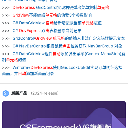
DevExpress
GridControl实现右键弹出菜单复制
单元
格
GridView
不能编辑
单元
格
的值受3个参数影响
C# DataGridView
自动
给新增记录当前
单元
格
赋值
C#
DevExpress
双
击
表格删除当前记录
GridControl/
GridView
单元
格
的值输入非法自定义错误提示文本
C# NavBarControl根据鼠标
点
击
位置获取 NavBarGroup 对象
C# DataGridView组件
自动
添加弹出菜单(ContextMenuStrip)复
制
单元
格
的值
Winform+
DevExpress
使用GridLookUpEdit实现订单明细选择
商品，并
自动
添加新商品记录
最新产品
(2024-release)