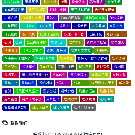
XtraReport
安装环境
版本区别
报表
备份还原
踩坑日记
操作手册
成本核算系统
达梦数据库
代码生成器
电子线材ERP
迭代开发记录
功能介绍
官方软件下载
国际化
海康威视考勤
基础资料窗体
架构设计
角色权限
开发sce
开发工具
开发技巧
开发教程
开发框架
开发平台
开发指南
客户案例
快速搭站系统
快速开发平台
框架升级
毛衫行业ERP
秘钥
密钥
企业网络维护
权限设计
软件报价
软件测试报告
软件加壳
软件简介
软件开发框架
软件开发平台
软件开发文档
软件授权
软件授权注册系统
软件体系架构
软件下载
软件著作权登记证书
软著证书
三层架构
设计模式
生成代码
实用小技巧
视频下载
收钱音箱
数据锁
数据同步
塑木地板行业ERP
推荐软件
微信小程序
未解决问题
文档下载
喜鹊ERP
喜鹊软件
系统对接
线联ERP
线束ERP
详细设计说明书
新功能
信创
行政区域数据库
需求分析
疑难杂症
蝇量级框架
蝇量框架
用户管理
用户开发手册
用户控件
在线软件
在线支付
纸箱ERP
智能语音收款机
自定义窗体
自定义组件
自动升级程序
联系我们
联系电话：13923396219(微信同号)