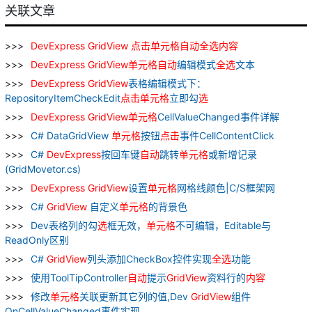
关联文章
DevExpress
GridView
点
击
单元
格
自动
全
选
内容
DevExpress
GridView
单元
格
自动
编辑模式
全
选
文本
DevExpress
GridView
表格编辑模式下：
RepositoryItemCheckEdit
点
击
单元
格
立即勾
选
DevExpress
GridView
单元
格
CellValueChanged事件详解
C# DataGridView
单元
格
按钮
点
击
事件CellContentClick
C#
DevExpress
按回车键
自动
跳转
单元
格
或新增记录
(GridMovetor.cs)
DevExpress
GridView
设置
单元
格
网格线颜色|C/S框架网
C#
GridView
自定义
单元
格
的背景色
Dev表格列的勾
选
框无效，
单元
格
不可编辑，Editable与
ReadOnly区别
C#
GridView
列头添加CheckBox控件实现
全
选
功能
使用ToolTipController
自动
提示
GridView
资料行的
内容
修改
单元
格
关联更新其它列的值,Dev
GridView
组件
OnCellValueChanged事件实现