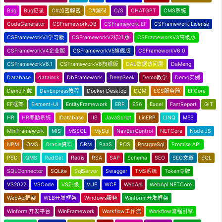
Bug
Bug记录
C#加密解密
C#源码
C/S
CHATGPT
CMS系统
CodeGenerator
CSFramework.DB
CSFramework.EF
CSFramework.License
CSFrameworkV1学习版
CSFrameworkV2标准版
CSFrameworkV3高级版
CSFrameworkV4企业版
CSFrameworkV5旗舰版
CSFrameworkV6.0
CSFrameworkV6.1
CSFrameworkV6旗舰版
DAL数据访问层
DaMeng
Database
datalock
DbFramework
DeepSeek
Demo教学
Demo实例
Demo下载
DevExpress教程
Docker Desktop
DOM
ECS服务器
EFCore
EF框架
Element-UI
EntityFramework
ERP
ES6
Excel
FastReport
GIT
HR
HR考勤系统
IDatabase
IIS
JavaScript
LinERP
LINQ
MES
MiniFramework
MIS
MSSQL
MySql
NavBarControl
NETCore
Node.JS
NPM
OMS
Oracle资料
ORM
PaaS
POS
PostgreSql
Promise API
PSD
QMS
RedGet
Redis
RSA
SAP
Schema
SEO
SEO文章
SQL
SQLConnector
SQLite
SqlServer
Swagger
TMS系统
Token令牌
VS2022
VSCode
VS升级
VUE
WCF
WebApi
WebApi NETCore
WebApi框架
WEB开发框架
Windows服务
Winform 开发框架
Winform 开发平台
WinFramework
Workflow工作流
Workflow流程引擎