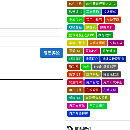
软件下载
软件著作权登记证书
软著证书
三层架构
设计模式
生成代码
实用小技巧
视频下载
收钱音箱
数据锁
数据同步
塑木地板行业ERP
推荐软件
微信小程序
未解决问题
文档下载
喜鹊ERP
喜鹊软件
系统对接
发表评论
线联ERP
线束ERP
详细设计说明书
新功能
信创
行政区域数据库
需求分析
疑难杂症
蝇量级框架
蝇量框架
用户管理
用户开发手册
用户控件
在线软件
在线支付
纸箱ERP
智能语音收款机
自定义窗体
自定义组件
自动升级程序
联系我们