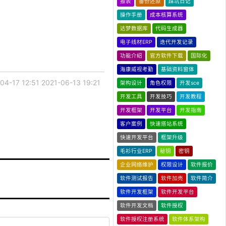
报表
备份还原
踩坑日记
操作手册
成本核算系统
达梦数据库
代码生成器
电子线材ERP
迭代开发记录
功能介绍
官方软件下载
国际化
海康威视考勤
基础资料窗体
04-17 12:51
2021-06-13 19:21
架构设计
角色权限
开发sce
开发工具
开发技巧
开发教程
开发框架
开发平台
开发指南
客户案例
快速搭站系统
快速开发平台
框架升级
毛衫行业ERP
秘钥
密钥
企业网络维护
权限设计
软件报价
软件测试报告
软件加壳
软件简介
软件开发框架
软件开发平台
软件开发文档
软件授权
软件授权注册系统
软件体系架构