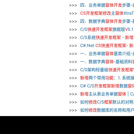
四．业务单据
窗
体
开发
步骤-
CS
开发
框架
修改
主
窗
体
Xtr
四．数据字典
窗
体
开发
步骤-
C/S
快速
开发
框架
旗舰版
V
5.
C/S系统
快速
开发
框架
-
新增
C#.Net
CS
快速
开发
框架
-
新
一．业务单据
窗
体
基类介绍-
一．数据字典
窗
体
-基础资料
C/S架构轻量级
快速
开发
框架
新增
两个常用
功能
：1. 系统
C# C/S
开发
框架
新增
数据
窗
新增
主从表业务单据
窗
体
| 
如何
修改
C/S
框架
默认的对称加密
如何
修改
数据库的名称和用