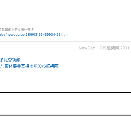
转载请附上原文出处连接
chive/newdoc/cs-210903193459934-28.html
NewDoc
C/S框架网
2011-
增多帐套功能
i模式与窗体层叠互换功能(C/S框架网)