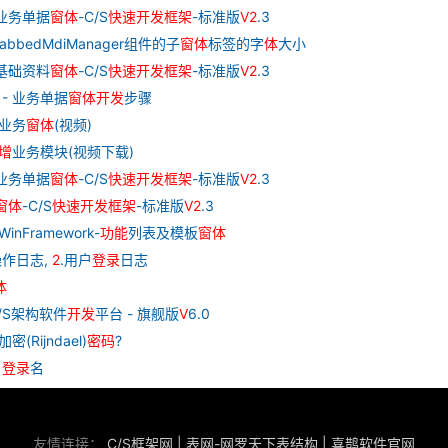
业务单据
窗
体
-C/S
快速
开发
框架
-标准版
V
2
.3
aTabbedMdiManager组件的子
窗
体
标签的字
体
大小
基础资料
窗
体
-C/S
快速
开发
框架
-标准版
V
2
.3
1 - 业务单据
窗
体
开发
步骤
业务
窗
体
(视频)
增
业务模块(视频下载)
业务单据
窗
体
-C/S
快速
开发
框架
-标准版
V
2
.3
窗
体
-C/S
快速
开发
框架
-标准版
V
2
.3
WinFramework-
功能
列表及模板
窗
体
操作日志,
2
.用户
登录
日志
体
C/S架构软件
开发
平台 - 旗舰版
V
6.0
(Rijndael)
密码
?
户
登录
名
友情连接：
C/S框架网
|
表网-网罗天下表结构
|
喜鹊软件官网