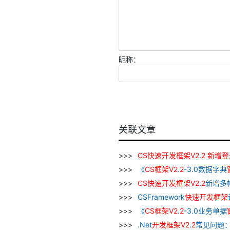
昵称：
关联文章
CS
快速
开发
框架
V
2
.
2
新增
登
《
CS
框架
V
2
.
2
-3.0数据字典
CS
快速
开发
框架
V
2
.
2
新增多
CSFramework
快速
开发
框架
《
CS
框架
V
2
.
2
-3.0业务单据
.Net
开发
框架
V
2
.
2
常见问题