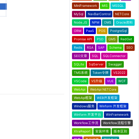
MiniFramework
MIS
MSSQL
MySql
NavBarControl
NETCore
Node.JS
NPM
OMS
Oracle资料
ORM
PaaS
POS
PostgreSql
Promise API
PSD
QMS
RedGet
Redis
RSA
SAP
Schema
SEO
SEO文章
SQL
SQLConnector
SQLite
SqlServer
Swagger
TMS系统
Token令牌
VS2022
VSCode
VS升级
VUE
WCF
WebApi
WebApi NETCore
WebApi框架
WEB开发框架
Windows服务
Winform 开发框架
Winform 开发平台
WinFramework
Workflow工作流
Workflow流程引擎
XtraReport
安装环境
版本区别