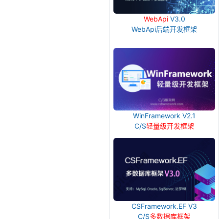
WebApi
V3.0
WebApi后端开发框架
WinFramework V2.1
C/S
轻量级开发框架
CSFramework.EF V3
C/S
多数据库框架