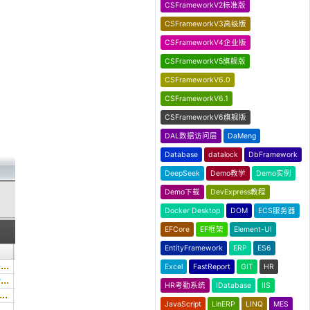
CSFrameworkV2标准版
CSFrameworkV3高级版
CSFrameworkV4企业版
CSFrameworkV5旗舰版
CSFrameworkV6.0
CSFrameworkV6.1
CSFrameworkV6旗舰版
DAL数据访问层
DaMeng
Database
datalock
DbFramework
DeepSeek
Demo教学
Demo实例
Demo下载
DevExpress教程
Docker Desktop
DOM
ECS服务器
EFCore
EF框架
Element-UI
EntityFramework
ERP
ES6
Excel
FastReport
GIT
HR
HR考勤系统
IDatabase
IIS
JavaScript
LinERP
LINQ
MES