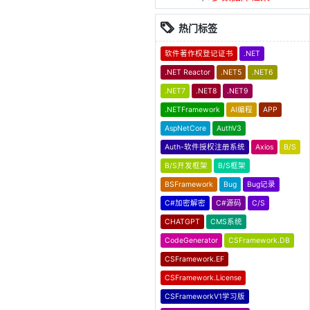
热门标签
软件著作权登记证书
.NET
.NET Reactor
.NET5
.NET6
.NET7
.NET8
.NET9
.NETFramework
AI编程
APP
AspNetCore
AuthV3
Auth-软件授权注册系统
Axios
B/S
B/S开发框架
B/S框架
BSFramework
Bug
Bug记录
C#加密解密
C#源码
C/S
CHATGPT
CMS系统
CodeGenerator
CSFramework.DB
CSFramework.EF
CSFramework.License
CSFrameworkV1学习版