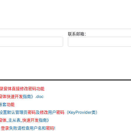
联系邮箱：
录
窗
体
直接
修改
密码
功能
窗
体
快速
开发
指南》.doc
帐套
功能
设置默认管理员
密码
及
修改
用户
密码
（KeyProvider类）
窗
体
_主从表_
快速
开发
指南》
：
登录
失败请检查用户名和
密码
!