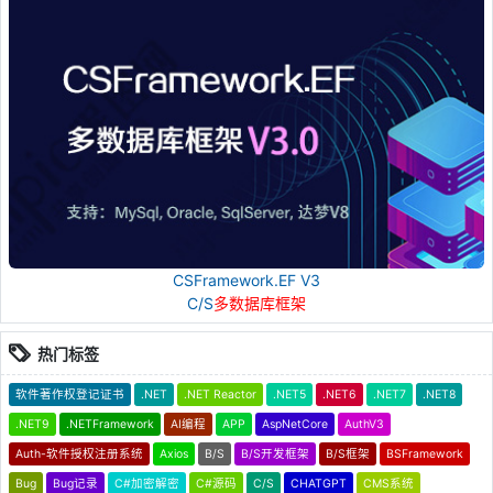
CSFramework.EF V3
C/S
多数据库框架
热门标签
软件著作权登记证书
.NET
.NET Reactor
.NET5
.NET6
.NET7
.NET8
.NET9
.NETFramework
AI编程
APP
AspNetCore
AuthV3
Auth-软件授权注册系统
Axios
B/S
B/S开发框架
B/S框架
BSFramework
Bug
Bug记录
C#加密解密
C#源码
C/S
CHATGPT
CMS系统