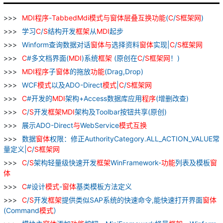
MDI
程序
-
TabbedMdi
模式
与
窗
体
层叠
互换
功能
(
C
/
S
框架
网
)
学习
C
/
S
结构开发
框架
从
MDI
起步
Winform查询数据对话
窗
体
与
选择资料
窗
体
实现|
C
/
S
框架
网
C
#多文档界面(
MDI
)系统
框架
(原创在
C
/
S
框架
网
！)
MDI
程序
子
窗
体
的拖放
功能
(Drag,Drop)
WCF
模式
以及ADO-Direct
模式
|
C
/
S
框架
网
C
#开发的
MDI
架构+Access数据库应用
程序
(增删改查)
C
/
S
开发
框架
MDI
架构及Toolbar按钮共享(原创)
展示ADO-Direct
与
WebService
模式
互换
数据
窗
体
权限：修正AuthorityCategory.ALL_ACTION_VALUE常
量定义|
C
/
S
框架
网
C
/
S
架构轻量级快速开发
框架
WinFramework-
功能
列表及模板
窗
体
C
#设计
模式
-
窗
体
基类模板方法定义
C
/
S
开发
框架
提供类似SAP系统的快速命令,能快速打开界面
窗
体
(Command
模式
）