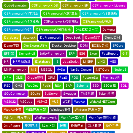
CodeGenerator
CSFramework.DB
CSFramework.EF
CSFramework.License
CSFrameworkV1学习版
CSFrameworkV2标准版
CSFrameworkV3高级版
CSFrameworkV4企业版
CSFrameworkV5旗舰版
CSFrameworkV6.0
CSFrameworkV6.1
CSFrameworkV6旗舰版
DAL数据访问层
DaMeng
Database
datalock
DbFramework
DeepSeek
Demo教学
Demo实例
Demo下载
DevExpress教程
Docker Desktop
DOM
ECS服务器
EFCore
EF框架
Element-UI
EntityFramework
ERP
ES6
Excel
FastReport
GIT
HR
HR考勤系统
IDatabase
IIS
JavaScript
LinERP
LINQ
MES
MiniFramework
MIS
MSSQL
MySql
NavBarControl
NETCore
Node.JS
NPM
OMS
Oracle资料
ORM
PaaS
POS
PostgreSql
Promise API
PSD
QMS
RedGet
Redis
RSA
SAP
Schema
SEO
SEO文章
SQL
SQLConnector
SQLite
SqlServer
Swagger
TMS系统
Token令牌
VS2022
VSCode
VS升级
VUE
WCF
WebApi
WebApi NETCore
WebApi框架
WEB开发框架
Windows服务
Winform 开发框架
Winform 开发平台
WinFramework
Workflow工作流
Workflow流程引擎
XtraReport
安装环境
版本区别
报表
备份还原
踩坑日记
操作手册