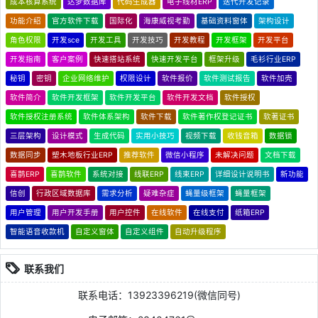
成本核算系统
达梦数据库
代码生成器
电子线材ERP
迭代开发记录
功能介绍
官方软件下载
国际化
海康威视考勤
基础资料窗体
架构设计
角色权限
开发sce
开发工具
开发技巧
开发教程
开发框架
开发平台
开发指南
客户案例
快速搭站系统
快速开发平台
框架升级
毛衫行业ERP
秘钥
密钥
企业网络维护
权限设计
软件报价
软件测试报告
软件加壳
软件简介
软件开发框架
软件开发平台
软件开发文档
软件授权
软件授权注册系统
软件体系架构
软件下载
软件著作权登记证书
软著证书
三层架构
设计模式
生成代码
实用小技巧
视频下载
收钱音箱
数据锁
数据同步
塑木地板行业ERP
推荐软件
微信小程序
未解决问题
文档下载
喜鹊ERP
喜鹊软件
系统对接
线联ERP
线束ERP
详细设计说明书
新功能
信创
行政区域数据库
需求分析
疑难杂症
蝇量级框架
蝇量框架
用户管理
用户开发手册
用户控件
在线软件
在线支付
纸箱ERP
智能语音收款机
自定义窗体
自定义组件
自动升级程序
联系我们
联系电话：13923396219(微信同号)