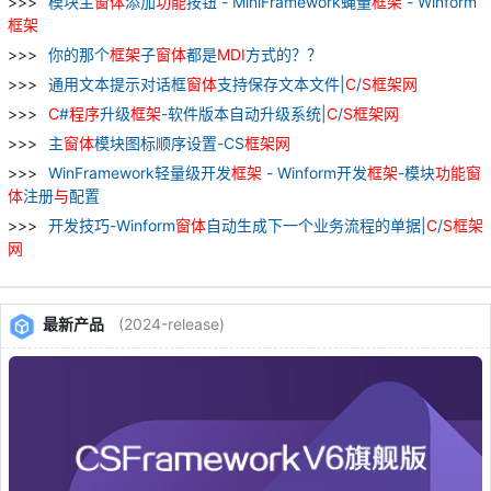
模块主
窗
体
添加
功能
按钮 - MiniFramework蝇量
框架
- Winform
框架
你的那个
框架
子
窗
体
都是
MDI
方式的？？
通用文本提示对话框
窗
体
支持保存文本文件|
C
/
S
框架
网
C
#
程序
升级
框架
-软件版本自动升级系统|
C
/
S
框架
网
主
窗
体
模块图标顺序设置-CS
框架
网
WinFramework轻量级开发
框架
- Winform开发
框架
-模块
功能
窗
体
注册
与
配置
开发技巧-Winform
窗
体
自动生成下一个业务流程的单据|
C
/
S
框架
网
最新产品
(2024-release)