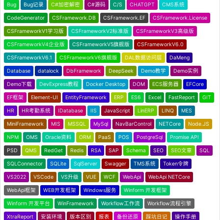
Bug
Bug记录
C#加密解密
C#源码
C/S
CHATGPT
CMS系统
CodeGenerator
CSFramework.DB
CSFramework.EF
CSFramework.License
CSFrameworkV1学习版
CSFrameworkV2标准版
CSFrameworkV3高级版
CSFrameworkV4企业版
CSFrameworkV5旗舰版
CSFrameworkV6.0
CSFrameworkV6.1
CSFrameworkV6旗舰版
DAL数据访问层
DaMeng
Database
datalock
DbFramework
DeepSeek
Demo教学
Demo实例
Demo下载
DevExpress教程
Docker Desktop
DOM
ECS服务器
EFCore
EF框架
Element-UI
EntityFramework
ERP
ES6
Excel
FastReport
GIT
HR
HR考勤系统
IDatabase
IIS
JavaScript
LinERP
LINQ
MES
MiniFramework
MIS
MSSQL
MySql
NavBarControl
NETCore
Node.JS
NPM
OMS
Oracle资料
ORM
PaaS
POS
PostgreSql
Promise API
PSD
QMS
RedGet
Redis
RSA
SAP
Schema
SEO
SEO文章
SQL
SQLConnector
SQLite
SqlServer
Swagger
TMS系统
Token令牌
VS2022
VSCode
VS升级
VUE
WCF
WebApi
WebApi NETCore
WebApi框架
WEB开发框架
Windows服务
Winform 开发框架
Winform 开发平台
WinFramework
Workflow工作流
Workflow流程引擎
XtraReport
安装环境
版本区别
报表
备份还原
踩坑日记
操作手册