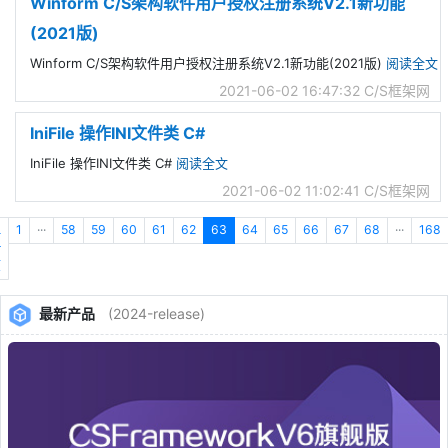
Winform C/S架构软件用户授权注册系统V2.1新功能
(2021版)
Winform C/S架构软件用户授权注册系统V2.1新功能(2021版)
阅读全文
2021-06-02 16:47:32
C/S框架网
IniFile 操作INI文件类 C#
IniFile 操作INI文件类 C#
阅读全文
2021-06-02 11:02:41
C/S框架网
上
1
···
58
59
60
61
62
63
64
65
66
67
68
···
168
一
页
最新产品
(2024-release)