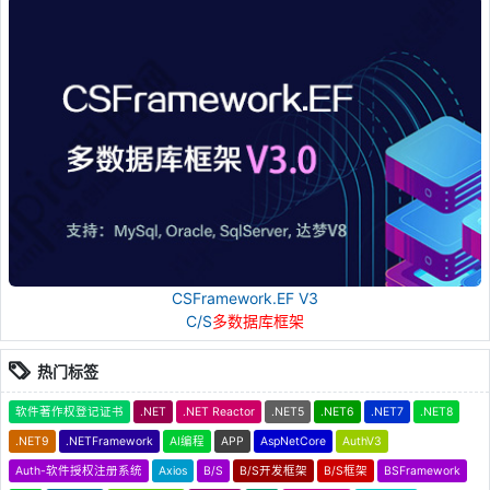
CSFramework.EF V3
C/S
多数据库框架
热门标签
软件著作权登记证书
.NET
.NET Reactor
.NET5
.NET6
.NET7
.NET8
.NET9
.NETFramework
AI编程
APP
AspNetCore
AuthV3
Auth-软件授权注册系统
Axios
B/S
B/S开发框架
B/S框架
BSFramework