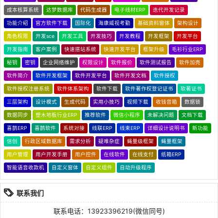
成本核算系统
达梦数据库
代码生成器
电子线材ERP
迭代开发记录
功能介绍
官方软件下载
国际化
海康威视考勤
基础资料窗体
架构设计
角色权限
开发sce
开发工具
开发技巧
开发教程
开发框架
开发平台
开发指南
客户案例
快速搭站系统
快速开发平台
框架升级
毛衫行业ERP
秘钥
密钥
企业网络维护
权限设计
软件报价
软件测试报告
软件加壳
软件简介
软件开发框架
软件开发平台
软件开发文档
软件授权
软件授权注册系统
软件体系架构
软件下载
软件著作权登记证书
软著证书
三层架构
设计模式
生成代码
实用小技巧
视频下载
收钱音箱
数据锁
数据同步
塑木地板行业ERP
推荐软件
微信小程序
未解决问题
文档下载
喜鹊ERP
喜鹊软件
系统对接
线联ERP
线束ERP
详细设计说明书
新功能
信创
行政区域数据库
需求分析
疑难杂症
蝇量级框架
蝇量框架
用户管理
用户开发手册
用户控件
在线软件
在线支付
纸箱ERP
智能语音收款机
自定义窗体
自定义组件
自动升级程序
联系我们
联系电话：13923396219(微信同号)