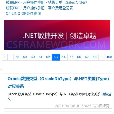
线联ERP - 用户操作手册 - 销售订单（Sales Order）
线联ERP - 用户操作手册 - 客户费用登记表
C# LINQ OR条件查询
上
1
···
58
59
60
61
62
63
64
65
66
67
68
···
168
一
页
Oracle数据类型（OracleDbType）与.NET类型(Type)
对应关系
Oracle数据类型（OracleDbType）与.NET类型(Type)对应关系
阅读全
文
2021-06-08 10:58:36
C/S框架网