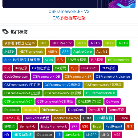
CSFramework.EF V3
C/S
多数据库框架
热门标签
软件著作权登记证书
.NET
.NET Reactor
.NET5
.NET6
.NET7
.NET8
.NET9
.NETFramework
AI编程
APP
AspNetCore
AuthV3
Auth-软件授权注册系统
Axios
B/S
B/S开发框架
B/S框架
BSFramework
Bug
Bug记录
C#加密解密
C#源码
C/S
CHATGPT
CMS系统
CodeGenerator
CSFramework.DB
CSFramework.EF
CSFramework.License
CSFrameworkV1学习版
CSFrameworkV2标准版
CSFrameworkV3高级版
CSFrameworkV4企业版
CSFrameworkV5旗舰版
CSFrameworkV6.0
CSFrameworkV6.1
CSFrameworkV6旗舰版
DAL数据访问层
DaMeng
Database
datalock
DbFramework
DeepSeek
Demo教学
Demo实例
Demo下载
DevExpress教程
Docker Desktop
DOM
ECS服务器
EFCore
EF框架
Element-UI
EntityFramework
ERP
ES6
Excel
FastReport
GIT
HR
HR考勤系统
IDatabase
IIS
JavaScript
LinERP
LINQ
MES