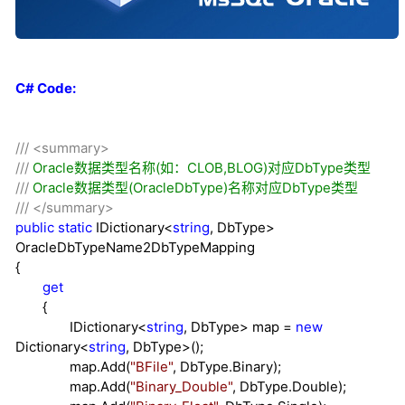
C# Code:
///
<summary>
///
Oracle数据类型名称(如：CLOB,BLOG)对应DbType类型
///
Oracle数据类型(OracleDbType)名称对应DbType类型
///
</summary>
public
static
IDictionary
<
string
, DbType
>
OracleDbTypeName2DbTypeMapping
{
get
{
IDictionary
<
string
, DbType
>
map
=
new
Dictionary
<
string
, DbType
>
();
map.Add(
"
BFile
"
, DbType.Binary);
map.Add(
"
Binary_Double
"
, DbType.Double);