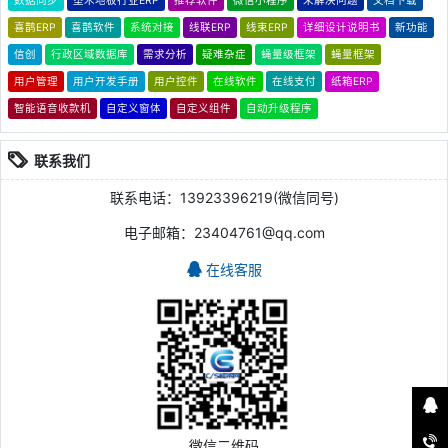
数据同步
塑木地板行业ERP
推荐软件
微信小程序
未解决问题
文档下载
喜鹊ERP
喜鹊软件
系统对接
线联ERP
线束ERP
详细设计说明书
新功能
信创
行政区域数据库
需求分析
疑难杂症
蝇量级框架
蝇量框架
用户管理
用户开发手册
用户控件
在线软件
在线支付
纸箱ERP
智能语音收款机
自定义窗体
自定义组件
自动升级程序
联系我们
联系电话：13923396219(微信同号)
电子邮箱：23404761@qq.com
在线客服
微信二维码