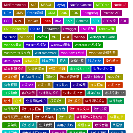
MiniFramework
MIS
MSSQL
MySql
NavBarControl
NETCore
Node.JS
NPM
OMS
Oracle资料
ORM
PaaS
POS
PostgreSql
Promise API
PSD
QMS
RedGet
Redis
RSA
SAP
Schema
SEO
SEO文章
SQL
SQLConnector
SQLite
SqlServer
Swagger
TMS系统
Token令牌
VS2022
VSCode
VS升级
VUE
WCF
WebApi
WebApi NETCore
WebApi框架
WEB开发框架
Windows服务
Winform 开发框架
Winform 开发平台
WinFramework
Workflow工作流
Workflow流程引擎
XtraReport
安装环境
版本区别
报表
备份还原
踩坑日记
操作手册
成本核算系统
达梦数据库
代码生成器
电子线材ERP
迭代开发记录
功能介绍
官方软件下载
国际化
海康威视考勤
基础资料窗体
架构设计
角色权限
开发sce
开发工具
开发技巧
开发教程
开发框架
开发平台
开发指南
客户案例
快速搭站系统
快速开发平台
框架升级
毛衫行业ERP
秘钥
密钥
企业网络维护
权限设计
软件报价
软件测试报告
软件加壳
软件简介
软件开发框架
软件开发平台
软件开发文档
软件授权
软件授权注册系统
软件体系架构
软件下载
软件著作权登记证书
软著证书
三层架构
设计模式
生成代码
实用小技巧
视频下载
收钱音箱
数据锁