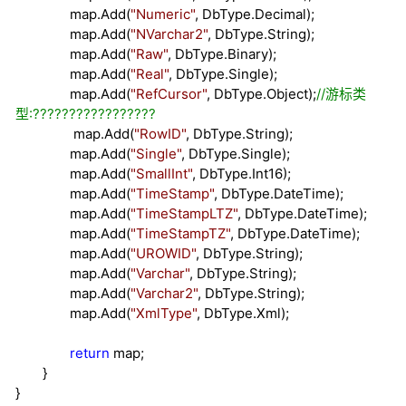
map.Add(
"
Numeric
"
, DbType.Decimal);
map.Add(
"
NVarchar2
"
, DbType.String);
map.Add(
"
Raw
"
, DbType.Binary);
map.Add(
"
Real
"
, DbType.Single);
map.Add(
"
RefCursor
"
, DbType.Object);
//
游标类
型:?????????????????
map.Add(
"
RowID
"
, DbType.String);
map.Add(
"
Single
"
, DbType.Single);
map.Add(
"
SmallInt
"
, DbType.Int16);
map.Add(
"
TimeStamp
"
, DbType.DateTime);
map.Add(
"
TimeStampLTZ
"
, DbType.DateTime);
map.Add(
"
TimeStampTZ
"
, DbType.DateTime);
map.Add(
"
UROWID
"
, DbType.String);
map.Add(
"
Varchar
"
, DbType.String);
map.Add(
"
Varchar2
"
, DbType.String);
map.Add(
"
XmlType
"
, DbType.Xml);
return
map;
}
}