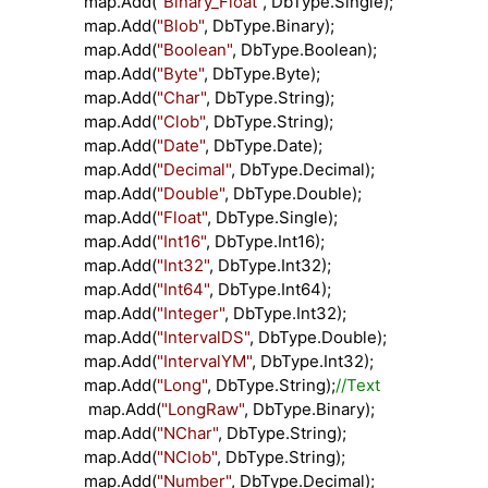
map.Add(
"
Binary_Float
"
, DbType.Single);
map.Add(
"
Blob
"
, DbType.Binary);
map.Add(
"
Boolean
"
, DbType.Boolean);
map.Add(
"
Byte
"
, DbType.Byte);
map.Add(
"
Char
"
, DbType.String);
map.Add(
"
Clob
"
, DbType.String);
map.Add(
"
Date
"
, DbType.Date);
map.Add(
"
Decimal
"
, DbType.Decimal);
map.Add(
"
Double
"
, DbType.Double);
map.Add(
"
Float
"
, DbType.Single);
map.Add(
"
Int16
"
, DbType.Int16);
map.Add(
"
Int32
"
, DbType.Int32);
map.Add(
"
Int64
"
, DbType.Int64);
map.Add(
"
Integer
"
, DbType.Int32);
map.Add(
"
IntervalDS
"
, DbType.Double);
map.Add(
"
IntervalYM
"
, DbType.Int32);
map.Add(
"
Long
"
, DbType.String);
//
Text
map.Add(
"
LongRaw
"
, DbType.Binary);
map.Add(
"
NChar
"
, DbType.String);
map.Add(
"
NClob
"
, DbType.String);
map.Add(
"
Number
"
, DbType.Decimal);