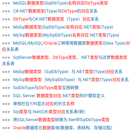
MsSQL
数据
类型
(SqlDbType)
名称
对应
DbType
类型
C#.NET
数据
类型
(Type)与
DbType
的
对应
关系
DbType
与C#.NET
数据
类型
（Type）
对应
关系
MsSql
数据
类型
(SqlDbType)
名称
对应
.NET
类型
(Type)
MySql
数据
类型
(MySqlDbType)
名称
对应
.NET
类型
(Type)
MsSQL/MySQL/
Oracle
三种常用数据库
数据
类型
(Data Type)
对
应
关系表
SqlServer
数据
类型
、
DbType
类型
、.NET
类型
与达梦
数据
类型
关系表
MsSql
数据
类型
（SqlDbType）与.NET
类型
(Type)
对应
关系
MySql
数据
类型
（MySqlDbType）与.NET
类型
(Type)
对应
关系
SqlDbType与
DbType
类型
互相转换
SQL Server
数据
类型
对应
.NET
类型
的EF模型定义
审核栏位Y/N显示
对应
的中文
名称
Sql
类型
与.Net(C#)
类型
对应
关系表(转)
将SQLServer
数据
类型
转换为.Net中SqlDbType
类型
Oracle
数据库元
数据
查询(数据库、表结构、存储过程）