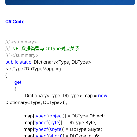
C# Code:
///
<summary>
///
.NET数据类型与DbType对应关系
///
</summary>
public
static
IDictionary
<
Type, DbType
>
NetType2DbTypeMapping
{
get
{
IDictionary
<
Type, DbType
>
map
=
new
Dictionary
<
Type, DbType
>
();
map[
typeof
(
object
)]
=
DbType.Object;
map[
typeof
(
byte
)]
=
DbType.Byte;
map[
typeof
(
sbyte
)]
=
DbType.SByte;
map[
typeof
(
short
)]
=
DbType.Int16;