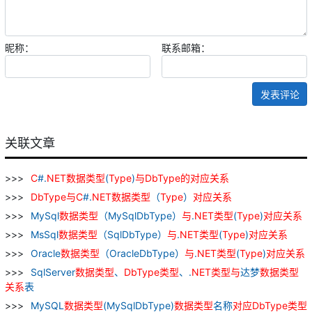
昵称：
联系邮箱：
发表评论
关联文章
C
#.
NET
数据
类型
(
Type
)
与
DbType
的
对应
关系
DbType
与
C
#.
NET
数据
类型
（
Type
）
对应
关系
MySql
数据
类型
（MySqlDbType）
与
.
NET
类型
(
Type
)
对应
关系
MsSql
数据
类型
（SqlDbType）
与
.
NET
类型
(
Type
)
对应
关系
Oracle
数据
类型
（OracleDbType）
与
.
NET
类型
(
Type
)
对应
关系
SqlServer
数据
类型
、
DbType
类型
、.
NET
类型
与
达梦
数据
类型
关系
表
MySQL
数据
类型
(MySqlDbType)
数据
类型
名称
对应
DbType
类型