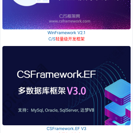
WinFramework V2.1
C/S
轻量级开发框架
CSFramework.EF V3