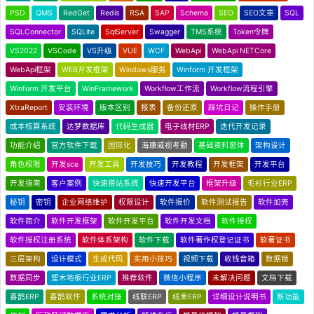
PSD
QMS
RedGet
Redis
RSA
SAP
Schema
SEO
SEO文章
SQL
SQLConnector
SQLite
SqlServer
Swagger
TMS系统
Token令牌
VS2022
VSCode
VS升级
VUE
WCF
WebApi
WebApi NETCore
WebApi框架
WEB开发框架
Windows服务
Winform 开发框架
Winform 开发平台
WinFramework
Workflow工作流
Workflow流程引擎
XtraReport
安装环境
版本区别
报表
备份还原
踩坑日记
操作手册
成本核算系统
达梦数据库
代码生成器
电子线材ERP
迭代开发记录
功能介绍
官方软件下载
国际化
海康威视考勤
基础资料窗体
架构设计
角色权限
开发sce
开发工具
开发技巧
开发教程
开发框架
开发平台
开发指南
客户案例
快速搭站系统
快速开发平台
框架升级
毛衫行业ERP
秘钥
密钥
企业网络维护
权限设计
软件报价
软件测试报告
软件加壳
软件简介
软件开发框架
软件开发平台
软件开发文档
软件授权
软件授权注册系统
软件体系架构
软件下载
软件著作权登记证书
软著证书
三层架构
设计模式
生成代码
实用小技巧
视频下载
收钱音箱
数据锁
数据同步
塑木地板行业ERP
推荐软件
微信小程序
未解决问题
文档下载
喜鹊ERP
喜鹊软件
系统对接
线联ERP
线束ERP
详细设计说明书
新功能