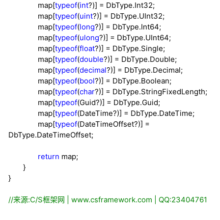
map[
typeof
(
int
?
)]
=
DbType.Int32;
map[
typeof
(
uint
?
)]
=
DbType.UInt32;
map[
typeof
(
long
?
)]
=
DbType.Int64;
map[
typeof
(
ulong
?
)]
=
DbType.UInt64;
map[
typeof
(
float
?
)]
=
DbType.Single;
map[
typeof
(
double
?
)]
=
DbType.Double;
map[
typeof
(
decimal
?
)]
=
DbType.Decimal;
map[
typeof
(
bool
?
)]
=
DbType.Boolean;
map[
typeof
(
char
?
)]
=
DbType.StringFixedLength;
map[
typeof
(Guid
?
)]
=
DbType.Guid;
map[
typeof
(DateTime
?
)]
=
DbType.DateTime;
map[
typeof
(DateTimeOffset
?
)]
=
DbType.DateTimeOffset;
return
map;
}
}
//
来源:C/S框架网 | www.csframework.com | QQ:23404761