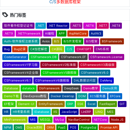
C/S
多数据库框架
热门标签
软件著作权登记证书
.NET
.NET Reactor
.NET5
.NET6
.NET7
.NET8
.NET9
.NETFramework
AI编程
APP
AspNetCore
AuthV3
Auth-软件授权注册系统
Axios
B/S
B/S开发框架
B/S框架
BSFramework
Bug
Bug记录
C#加密解密
C#源码
C/S
CHATGPT
CMS系统
CodeGenerator
CSFramework.DB
CSFramework.EF
CSFramework.License
CSFrameworkV1学习版
CSFrameworkV2标准版
CSFrameworkV3高级版
CSFrameworkV4企业版
CSFrameworkV5旗舰版
CSFrameworkV6.0
CSFrameworkV6.1
CSFrameworkV6旗舰版
DAL数据访问层
DaMeng
Database
datalock
DbFramework
DeepSeek
Demo教学
Demo实例
Demo下载
DevExpress教程
Docker Desktop
DOM
ECS服务器
EFCore
EF框架
Element-UI
EntityFramework
ERP
ES6
Excel
FastReport
GIT
HR
HR考勤系统
IDatabase
IIS
JavaScript
LinERP
LINQ
MES
MiniFramework
MIS
MSSQL
MySql
NavBarControl
NETCore
Node.JS
NPM
OMS
Oracle资料
ORM
PaaS
POS
PostgreSql
Promise API