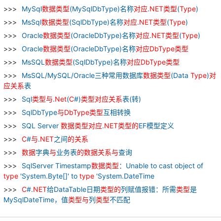
MySql
数据
类型
(MySqlDbType)名称
对应
.
NET
类型
(
Type
)
MsSql
数据
类型
(SqlDbType)名称
对应
.
NET
类型
(
Type
)
Oracle
数据
类型
(OracleDbType)名称
对应
.
NET
类型
(
Type
)
Oracle
数据
类型
(OracleDbType)名称
对应
DbType
类型
MsSQL
数据
类型
(SqlDbType)名称
对应
DbType
类型
MsSQL/MySQL/Oracle三种常用数据库
数据
类型
(Data
Type
)
对
应
关系
表
Sql
类型
与
.
Net
(
C
#)
类型
对应
关系
表(转)
SqlDbType
与
DbType
类型
互相转换
SQL Server
数据
类型
对应
.
NET
类型
的
EF模型定义
C
#
与
.
NET
之间
的
关系
数据
字典
与
业务表
的
数据
关系
与
查询
SqlServer Timestamp
数据
类型
：Unable to cast object of
type
'System.Byte[]' to
type
'System.DateTime
C
#.
NET
给DataTable日期
类型
的
列赋值报错：所需
类型
是
MySqlDateTime，值
类型
与
列
类型
不匹配