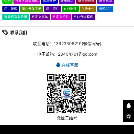
信创
行政区域数据库
需求分析
疑难杂症
蝇量级框架
蝇量框架
用户管理
用户开发手册
用户控件
在线软件
在线支付
纸箱ERP
智能语音收款机
自定义窗体
自定义组件
自动升级程序
联系我们
联系电话：13923396219(微信同号)
电子邮箱：23404761@qq.com
在线客服
微信二维码