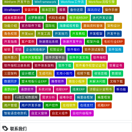
Winform 开发平台
WinFramework
Workflow工作流
Workflow流程引擎
XtraReport
安装环境
版本区别
报表
备份还原
踩坑日记
操作手册
成本核算系统
达梦数据库
代码生成器
电子线材ERP
迭代开发记录
功能介绍
官方软件下载
国际化
海康威视考勤
基础资料窗体
架构设计
角色权限
开发sce
开发工具
开发技巧
开发教程
开发框架
开发平台
开发指南
客户案例
快速搭站系统
快速开发平台
框架升级
毛衫行业ERP
秘钥
密钥
企业网络维护
权限设计
软件报价
软件测试报告
软件加壳
软件简介
软件开发框架
软件开发平台
软件开发文档
软件授权
软件授权注册系统
软件体系架构
软件下载
软件著作权登记证书
软著证书
三层架构
设计模式
生成代码
实用小技巧
视频下载
收钱音箱
数据锁
数据同步
塑木地板行业ERP
推荐软件
微信小程序
未解决问题
文档下载
喜鹊ERP
喜鹊软件
系统对接
线联ERP
线束ERP
详细设计说明书
新功能
信创
行政区域数据库
需求分析
疑难杂症
蝇量级框架
蝇量框架
用户管理
用户开发手册
用户控件
在线软件
在线支付
纸箱ERP
智能语音收款机
自定义窗体
自定义组件
自动升级程序
联系我们