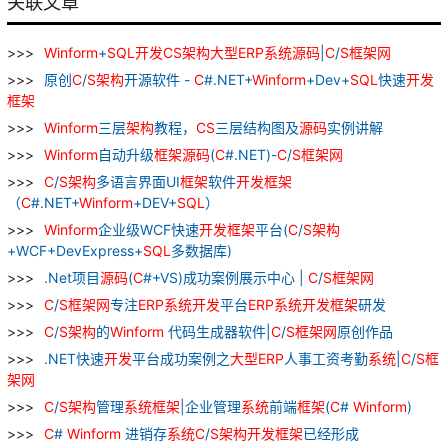
关联文章
Winform
+
SQL
开发
CS
架构
大型
ERP
系统
源
码
|
C
/
S
框架
网
原创
C
/
S
架构
开源软件 -
C
#.NET+
Winform
+Dev+
SQL
快速
开发
框架
Winform
三层
架构
教程，
CS
三层结构图及
源
码
实例讲解
Winform
自动升级
框架
源
码
(
C
#.NET)-
C
/
S
框架
网
C
/
S
架构
多语言界面UI
框架
软件
开发
框架
（
C
#.NET+
Winform
+DEV+
SQL
）
Winform
企业级WCF快速
开发
框架
平台(
C
/
S
架构
+WCF+DevExpress+
SQL
多数据库)
.Net项目
源
码
(
C
#+VS)成功案例展示中心 |
C
/
S
框架
网
C
/
S
框架
网
专注
ERP
系统
开发
平台
ERP
系统
开发
框架
研发
C
/
S
架构
的
Winform
代码生成器软件|
C
/
S
框架
网
原创作品
.NET快速
开发
平台成功案例之
大型
ERP
人事工资考勤
系统
|
C
/
S
框
架
网
C
/
S
架构
管理
系统
框架
|企业管理
系统
前端
框架
(
C
#
Winform
)
C
#
Winform
进销存
系统
C
/
S
架构
开发
框架
已经形成