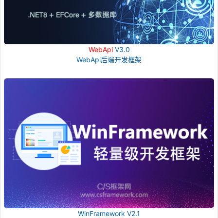
WebApi
V3.0
WebApi后端开发框架
WinFramework V2.1