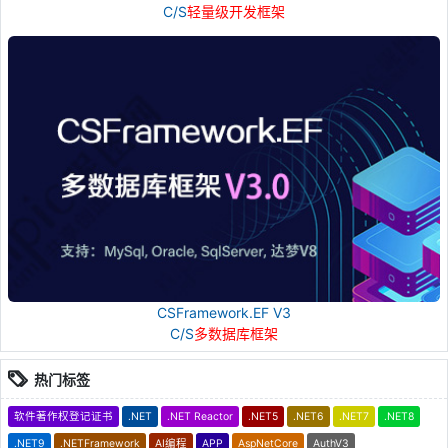
C/S
轻量级开发框架
CSFramework.EF V3
C/S
多数据库框架
热门标签
软件著作权登记证书
.NET
.NET Reactor
.NET5
.NET6
.NET7
.NET8
.NET9
.NETFramework
AI编程
APP
AspNetCore
AuthV3