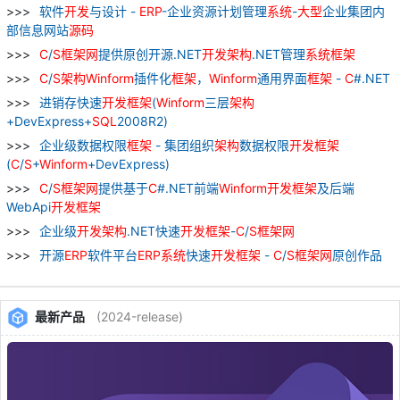
软件
开发
与设计 -
ERP
-企业资源计划管理
系统
-
大型
企业集团内
部信息网站
源
码
C
/
S
框架
网
提供原创开源.NET
开发
架构
.NET管理
系统
框架
C
/
S
架构
Winform
插件化
框架
，
Winform
通用界面
框架
-
C
#.NET
进销存快速
开发
框架
(
Winform
三层
架构
+DevExpress+
SQL
2008R2)
企业级数据权限
框架
- 集团组织
架构
数据权限
开发
框架
(
C
/
S
+
Winform
+DevExpress)
C
/
S
框架
网
提供基于
C
#.NET前端
Winform
开发
框架
及后端
WebApi
开发
框架
企业级
开发
架构
.NET快速
开发
框架
-
C
/
S
框架
网
开源
ERP
软件平台
ERP
系统
快速
开发
框架
-
C
/
S
框架
网
原创作品
最新产品
(2024-release)