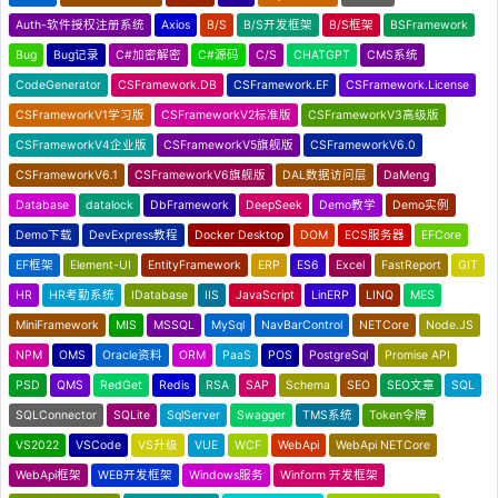
Auth-软件授权注册系统
Axios
B/S
B/S开发框架
B/S框架
BSFramework
Bug
Bug记录
C#加密解密
C#源码
C/S
CHATGPT
CMS系统
CodeGenerator
CSFramework.DB
CSFramework.EF
CSFramework.License
CSFrameworkV1学习版
CSFrameworkV2标准版
CSFrameworkV3高级版
CSFrameworkV4企业版
CSFrameworkV5旗舰版
CSFrameworkV6.0
CSFrameworkV6.1
CSFrameworkV6旗舰版
DAL数据访问层
DaMeng
Database
datalock
DbFramework
DeepSeek
Demo教学
Demo实例
Demo下载
DevExpress教程
Docker Desktop
DOM
ECS服务器
EFCore
EF框架
Element-UI
EntityFramework
ERP
ES6
Excel
FastReport
GIT
HR
HR考勤系统
IDatabase
IIS
JavaScript
LinERP
LINQ
MES
MiniFramework
MIS
MSSQL
MySql
NavBarControl
NETCore
Node.JS
NPM
OMS
Oracle资料
ORM
PaaS
POS
PostgreSql
Promise API
PSD
QMS
RedGet
Redis
RSA
SAP
Schema
SEO
SEO文章
SQL
SQLConnector
SQLite
SqlServer
Swagger
TMS系统
Token令牌
VS2022
VSCode
VS升级
VUE
WCF
WebApi
WebApi NETCore
WebApi框架
WEB开发框架
Windows服务
Winform 开发框架